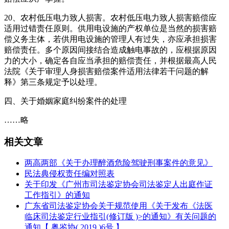
20、农村低压电力致人损害。农村低压电力致人损害赔偿应
适用过错责任原则。供用电设施的产权单位是当然的损害赔
偿义务主体，若供用电设施的管理人有过失，亦应承担损害
赔偿责任。多个原因间接结合造成触电事故的，应根据原因
力的大小，确定各自应当承担的赔偿责任，并根据最高人民
法院《关于审理人身损害赔偿案件适用法律若干问题的解
释》第三条规定予以处理。
四、关于婚姻家庭纠纷案件的处理
……略
相关文章
两高两部《关于办理醉酒危险驾驶刑事案件的意见》
民法典侵权责任编对照表
关于印发《广州市司法鉴定协会司法鉴定人出庭作证
工作指引》的通知
广东省司法鉴定协会关于规范使用《关于发布《法医
临床司法鉴定行业指引(修订版 )>的通知》有关问题的
通知【 粤鉴协( 2019 )6号 】