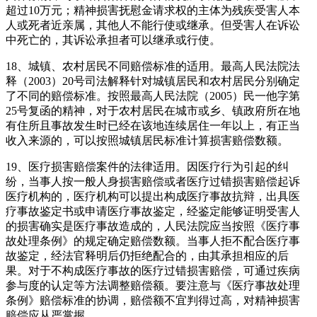
超过10万元；精神损害抚慰金请求权的主体为残疾受害人本
人或死者近亲属，其他人不能行使或继承。但受害人在诉讼
中死亡的，其诉讼承担者可以继承或行使。
18、城镇、农村居民不同赔偿标准的适用。最高人民法院法
释（2003）20号司法解释针对城镇居民和农村居民分别确定
了不同的赔偿标准。按照最高人民法院（2005）民一他字第
25号复函的精神，对于农村居民在城市或乡、镇政府所在地
有住所且事故发生时已经在该地连续居住一年以上，有正当
收入来源的，可以按照城镇居民标准计算损害赔偿数额。
19、医疗损害赔偿案件的法律适用。因医疗行为引起的纠
纷，当事人按一般人身损害赔偿或者医疗过错损害赔偿起诉
医疗机构的，医疗机构可以提出构成医疗事故抗辩，出具医
疗事故鉴定书或申请医疗事故鉴定，经鉴定能够证明受害人
的损害确实是医疗事故造成的，人民法院应当按照《医疗事
故处理条例》的规定确定赔偿数额。当事人拒不配合医疗事
故鉴定，经法官释明后仍拒绝配合的，由其承担相应的后
果。对于不构成医疗事故的医疗过错损害赔偿，可通过疾病
参与度的认定等方法调整赔偿额。要注意与《医疗事故处理
条例》赔偿标准的协调，赔偿额不宜判得过高，对精神损害
赔偿应从严掌握。