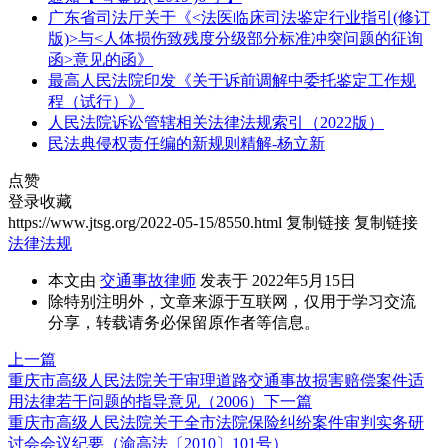
广东省司法厅关于《<法医临床司法鉴定行业指引(修订
版)>与<人体损伤致残度分级部分标准冲突问题的征询
函>意见的函》
最高人民法院印发《关于诉前调解中委托鉴定工作规
程（试行）》
人民法院诉讼管辖相关法律法规索引（2022版）
民法典侵权责任编的新规则精解-杨立新
点赞
登录收藏
https://www.jtsg.org/2022-05-15/8550.html
复制链接
复制链接
法律法规
本文由
交通事故律师
发表于 2022年5月15日
除特别注明外，文章来源于互联网，仅用于学习交流
分享，转载请务必保留原作者等信息。
上一篇
重庆市高级人民法院关于审理道路交通事故损害赔偿案件适
用法律若干问题的指导意见（2006）
下一篇
重庆市高级人民法院关于全市法院保险纠纷案件审判实务研
讨会会议纪要（渝高法〔2010〕101号）