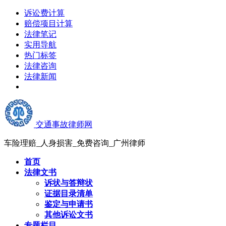
诉讼费计算
赔偿项目计算
法律笔记
实用导航
热门标签
法律咨询
法律新闻
交通事故律师网
车险理赔_人身损害_免费咨询_广州律师
首页
法律文书
诉状与答辩状
证据目录清单
鉴定与申请书
其他诉讼文书
专题栏目