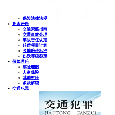
保险法律法规
损害赔偿
交通索赔指南
交通事故处理
事故责任认定
赔偿项目计算
各地赔偿标准
伤残等级鉴定
保险理赔
车险理赔
人身保险
其他财险
条款解读
交通犯罪