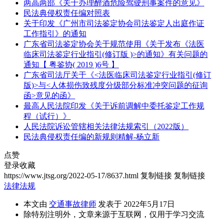
两高两部《关于办理醉酒危险驾驶刑事案件的意见》
民法典侵权责任编对照表
关于印发《广州市司法鉴定协会司法鉴定人出庭作证
工作指引》的通知
广东省司法鉴定协会关于规范使用《关于发布《法医
临床司法鉴定行业指引(修订版 )>的通知》有关问题的
通知【 粤鉴协( 2019 )6号 】
广东省司法厅关于《<法医临床司法鉴定行业指引(修订
版)>与<人体损伤致残度分级部分标准冲突问题的征询
函>意见的函》
最高人民法院印发《关于诉前调解中委托鉴定工作规
程（试行）》
人民法院诉讼管辖相关法律法规索引（2022版）
民法典侵权责任编的新规则精解-杨立新
点赞
登录收藏
https://www.jtsg.org/2022-05-17/8637.html
复制链接
复制链接
法律法规
本文由
交通事故律师
发表于 2022年5月17日
除特别注明外，文章来源于互联网，仅用于学习交流