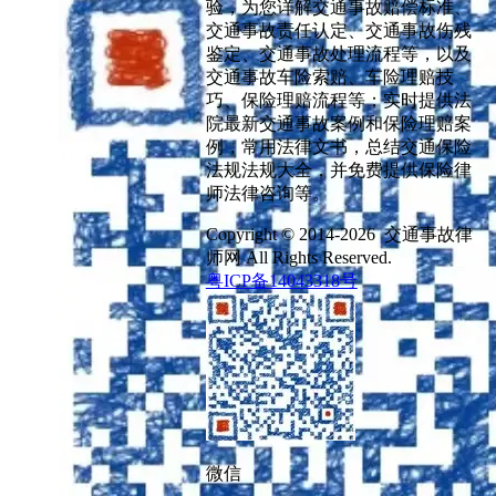
验，为您详解交通事故赔偿标准、
交通事故责任认定、交通事故伤残
鉴定、交通事故处理流程等，以及
交通事故车险索赔、车险理赔技
巧、保险理赔流程等；实时提供法
院最新交通事故案例和保险理赔案
例，常用法律文书，总结交通保险
法规法规大全，并免费提供保险律
师法律咨询等。
Copyright © 2014-2026 交通事故律
师网 All Rights Reserved.
粤ICP备14043318号
微信