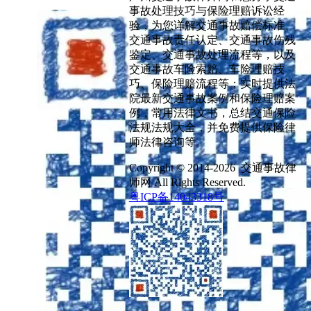
事故处理技巧与保险理赔诉讼经
验，为您详解交通事故赔偿标准、
交通事故责任认定、交通事故伤残
鉴定、交通事故处理流程等，以及
交通事故车险索赔、车险理赔技
巧、保险理赔流程等；实时提供法
院最新交通事故案例和保险理赔案
例，常用法律文书，总结交通保险
法规法规大全，并免费提供保险律
师法律咨询等。
Copyright © 2014-2026 交通事故律
师网 All Rights Reserved.
粤ICP备14043318号