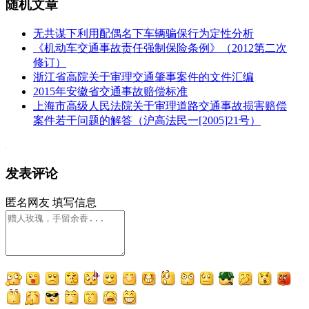
随机文章
无共谋下利用配偶名下车辆骗保行为定性分析
《机动车交通事故责任强制保险条例》（2012第二次
修订）
浙江省高院关于审理交通肇事案件的文件汇编
2015年安徽省交通事故赔偿标准
上海市高级人民法院关于审理道路交通事故损害赔偿
案件若干问题的解答（沪高法民一[2005]21号）
发表评论
匿名网友
填写信息