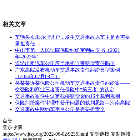
相关文章
车辆买卖未办理过户，发生交通事故原车主是否需要
承担责任
中山市第一人民法院保险纠纷审判白皮书（2021
年-2023年）
巡游出租汽车公司应当承担连带赔偿责任吗？
广东高院发布机动车交通事故责任纠纷典型案例
（2024年07月08日）
吴某某诉某保险公司机动车交通事故责任纠纷案——
交强险和商业三者责任保险中“第三者”的认定
交通事故案件中认定残疾赔偿金的16个裁判规则
保险纠纷案件审理中若干问题的裁判思路—河南高院
交通事故中网约车平台公司是否要担责？
点赞
登录收藏
https://www.jtsg.org/2022-06-02/9235.html
复制链接
复制链接