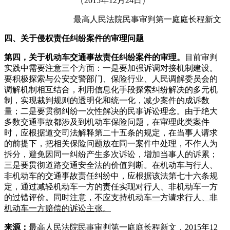
（2015年12月24日）
最高人民法院民事审判第一庭庭长程新文
四、关于侵权责任纠纷案件的审理问题
第四，关于机动车交通事故责任纠纷案件的审理。
目前审判
实践中需要注意三个方面：一是要加强诉调对接机制建设。
要积极探索与公安交警部门、保险行业、人民调解委员会的
调解机制相互结合，利用信息化手段探索纠纷解决的多元机
制，实现裁判规则的透明化和统一化，减少案件的成诉数
量；二是要贯彻纠纷一次性解决的民事诉讼理念。由于绝大
多数交通事故都涉及到机动车保险问题，在审理此类案件
时，应根据道交司法解释第二十五条的规定，在当事人请求
的前提下，把相关保险问题放在同一案件中处理，不作人为
拆分，避免因同一纠纷产生多次诉讼，增加当事人的诉累；
三是要贯彻道路交通安全法的价值判断。在机动车与行人、
非机动车的交通事故责任纠纷中，应根据该法第七十六条规
定，通过减轻机动车一方的责任实现对行人、非机动车一方
的过错评价。
同时注意，不应支持机动车一方请求行人、非
机动车一方赔偿的诉讼主张。
来源：
最高人民法院民事审判第一庭庭长程新文，2015年12