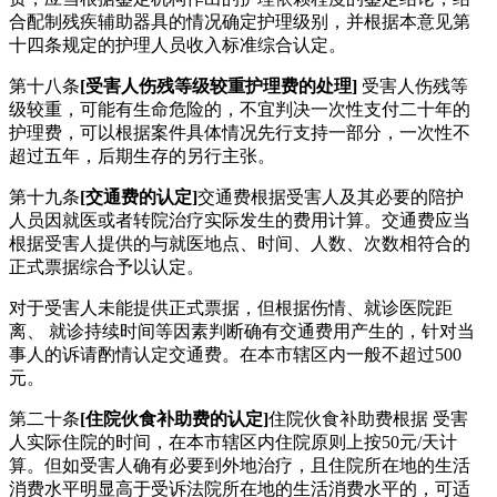
合配制残疾辅助器具的情况确定护理级别，并根据本意见第
十四条规定的护理人员收入标准综合认定。
第十八条
[受害人伤残等级较重护理费的处理]
受害人伤残等
级较重，可能有生命危险的，不宜判决一次性支付二十年的
护理费，可以根据案件具体情况先行支持一部分，一次性不
超过五年，后期生存的另行主张。
第十九条
[交通费的认定]
交通费根据受害人及其必要的陪护
人员因就医或者转院治疗实际发生的费用计算。交通费应当
根据受害人提供的与就医地点、时间、人数、次数相符合的
正式票据综合予以认定。
对于受害人未能提供正式票据，但根据伤情、就诊医院距
离、 就诊持续时间等因素判断确有交通费用产生的，针对当
事人的诉请酌情认定交通费。在本市辖区内一般不超过500
元。
第二十条
[住院伙食补助费的认定]
住院伙食补助费根据 受害
人实际住院的时间，在本市辖区内住院原则上按50元/天计
算。但如受害人确有必要到外地治疗，且住院所在地的生活
消费水平明显高于受诉法院所在地的生活消费水平的，可适