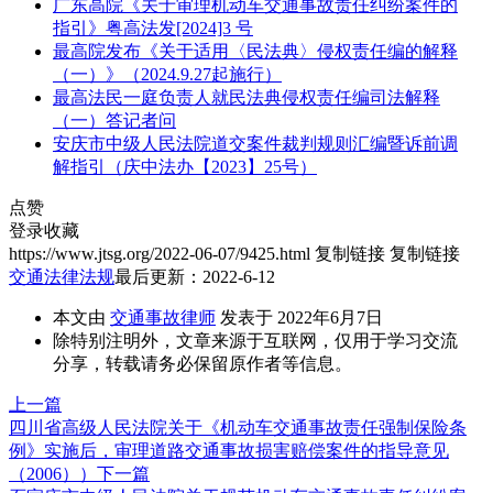
广东高院《关于审理机动车交通事故责任纠纷案件的
指引》粤高法发[2024]3 号
最高院发布《关于适用〈民法典〉侵权责任编的解释
（一）》（2024.9.27起施行）
最高法民一庭负责人就民法典侵权责任编司法解释
（一）答记者问
安庆市中级人民法院道交案件裁判规则汇编暨诉前调
解指引（庆中法办【2023】25号）
点赞
登录收藏
https://www.jtsg.org/2022-06-07/9425.html
复制链接
复制链接
交通法律法规
最后更新：2022-6-12
本文由
交通事故律师
发表于 2022年6月7日
除特别注明外，文章来源于互联网，仅用于学习交流
分享，转载请务必保留原作者等信息。
上一篇
四川省高级人民法院关于《机动车交通事故责任强制保险条
例》实施后，审理道路交通事故损害赔偿案件的指导意见
（2006））
下一篇