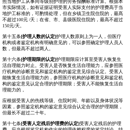
照当地护工从事同等级别护理的劳务报酬标准计算。根据本
市实际情况，如有证据证明受害人实际支付的护理费高于当
地护工标准的，可酌情处理，但在乡镇卫生院住院的，最髙
不超过100元 /天；在省、市、县级医院住院的，最高不超过
150元/天。
第十五条
[护理人数的认定]
护理人数原则上为一人，但医疗
机构或者鉴定机构有明确意见的，可以参照确定护理人员人
数，但最高不超过两人。
第十六条
[护理期限的认定]
护理期限应计算至受害人恢复生
活自理能力时止。受害人是否恢复生活自理能力，应参照医
疗机构的诊断意见和鉴定机构的鉴定意见综合认定。受害人
能恢复生活自理能力的，参照医疗机构的诊断意见和鉴定机
构的鉴定意见认定合理的护理期限；受害人不能恢复生活自
理能力的，
应根据受害人的伤残等级、住院时间、年龄以及身体状况等
因素，参照鉴定机构的鉴定意见综合认定合理的护理期限，
但最长不超过二十年。
第十七条
[受害人定残后护理费的认定]
受害人定残后的护理
费，应当根据鉴定机构作出的护理依赖程度的鉴定结论，结