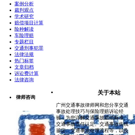
案例分析
裁判观点
学术研究
赔偿项目计算
险种解读
车险理赔
专题栏目
交通刑事犯罪
法律法规
热门标签
文章归档
诉讼费计算
法律咨询
关于本站
律师咨询
广州交通事故律师网和您分享交通
事故处理技巧与保险理赔诉讼经
验，为您详解交通事故赔偿标准、
交通事故责任认定、交通事故伤残
鉴定、交通事故处理流程等，以及