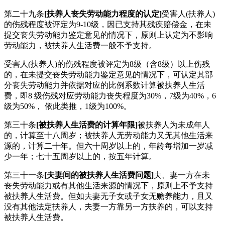
第二十九条
[扶养人丧失劳动能力程度的认定]
受害人(扶养人)
的伤残程度被评定为9-10级，因已支持其残疾赔偿金，在未
提交丧失劳动能力鉴定意见的情况下，原则上认定为不影响
劳动能力，被扶养人生活费一般不予支持。
受害人(扶养人)的伤残程度被评定为8级（含8级）以上伤残
的，在未提交丧失劳动能力鉴定意见的情况下，可认定其部
分丧失劳动能力并依据对应的比例系数计算被扶养人生活
费，即8 级伤残对应劳动能力丧失程度为30%，7级为40%，6
级为50%， 依此类推，1级为100%。
第三十条
[被扶养人生活费的计算年限]
被扶养人为未成年人
的，计算至十八周岁；被扶养人无劳动能力又无其他生活来
源的，计算二十年。但六十周岁以上的，年龄每增加一岁减
少一年；七十五周岁以上的，按五年计算。
第三十一条
[夫妻间的被扶养人生活费问题]
夫、妻一方在未
丧失劳动能力或有其他生活来源的情况下，原则上不予支持
被扶养人生活费。但如夫妻无子女或子女无赡养能力，且又
没有其他法定扶养人，夫妻一方靠另一方扶养的，可以支持
被扶养人生活费。