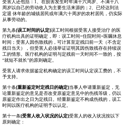
受害人还包括：1、在损害发生时年满十六周岁、不满十八
周岁以自己的劳动收入为主要生活来源的；2、已经达到法
定退 休年龄的城镇居民或年满六十周岁的农村居民，仍实际
从事劳动的。
第九条
[误工时间的认定]
误工时间根据受害人接受治疗 的医
疗机构出具的证明确定，即：误工时间=住院时间+医嘱休息
时间；受害人因伤致残的，可计算至定残曰前一天（不含定
残日当天），但受害人必须举证证明其因伤致残存在持续误
工的情形。医疗机构的证明与定残前一天时间不一致的，按
“就短不就长”的原则确定。
受害人请求依据鉴定机构确定的误工时间认定误工费的，不
予支持。
第十条
[重新鉴定时定残日的确定]
当事人申请重新鉴定，无
论重新鉴定的意见是否改变原鉴定意见中的伤残等级，仍以
原鉴定作出之日为定残日。经重新鉴定不构成伤残的，误工
时间以医疗机构的证明予以认定。
第十一条
[受害人收入状况的认定]
受害人的收入状况按以下
原则确定：