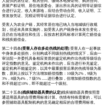
人提供的居住证、租房合同、缴纳水电费证明、购房合同、
房屋产权证明、居住地居委会、派出所出具的证明等证据综
合进行认定。收入来源地，应结合劳动合同、收入证明、工
资发放凭证、完税证明等证据综合进行认定。
受害人为农业户籍，其经常居住地已纳入当地城镇行政规
划，但还未具体实施的，如受害人的户籍身份未发生变化，
且仍在当地居住和生活，应按农村居民标准计算死亡赔偿金
和残疾赔偿金。
第二十四条
[受害人存在多处伤残的处理]
受害人在一起事故
中身体多处损伤，分别构成不同级别伤残的情况下，应由一
审法院一并委托具备相应资质的鉴定机构作出伤残等级综合
评定指数的意见。鉴定机构未作出的，应当进行补充鉴定。
鉴定机构不能鉴定的，以其中最重损害后果的伤残等级为基
数，原则上按以下方法增加赔偿指数：10级为2%，9级为
3%，8级为4%，7 级5% ......进行叠加，但增加赔偿指数的总
和不得超过10%，即不能超过一个级别。
第二十五条
[残疾辅助器具费的认定]
残疾辅助器具费按照普
通适用器具的合理费用标准计算。伤情有特殊需要的，可以
参照辅助器具配制机构的意见确定相应的合理费用标准。