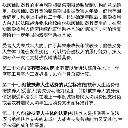
残疾辅助器具的更换周期和赔偿期限参照配制机构的意见确
定。残疾辅助器具费的赔偿期限根据受害人年龄、健康等因
素确定，原则上不超过二十年。超过确定年限后，赔偿权利
人向人民法院起诉要求继续给付残疾辅助器具费用的，在查
明赔偿权利人确需继续配置辅助器具的的情况下，可酌情支
持给付一定年限的残疾辅助器具费。
受害人为未成年人的，由于其未来成长年限较长，赔偿义务
人主体可能会发生变化，可以结合侵权人的履行能力，按人
均寿命一次性支持残疾辅助器具费。
第二十六条
[丧葬费的认定]
丧葬费以受诉法院所在地上一年
度职工月平均工资标准，以六个月总额计算。
第二十七条
[被扶养人生活费的认定标准]
被扶养人生活费根
据扶养人(受害人)丧失劳动能力程度，并以被扶养人的身份
情况按受诉法院所在地上一年度城镇居民人均消费性支出额
或者农村居民人均年生活消费支出额标准计算。
第二十八条
[被扶养人主体的认定]
被扶养人是指受害人依法
应当承担扶养义务的未成年人或者丧失劳动能力又无其他 生
活来源的成年近亲属。