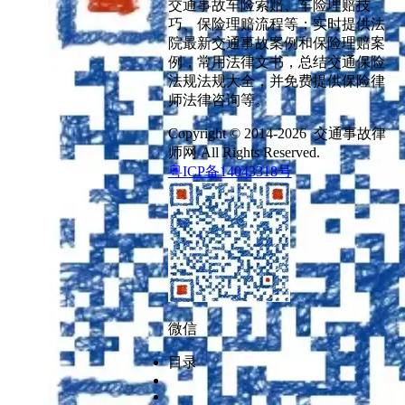
交通事故车险索赔、车险理赔技
巧、保险理赔流程等；实时提供法
院最新交通事故案例和保险理赔案
例，常用法律文书，总结交通保险
法规法规大全，并免费提供保险律
师法律咨询等。
Copyright © 2014-2026 交通事故律
师网 All Rights Reserved.
粤ICP备14043318号
微信
目录