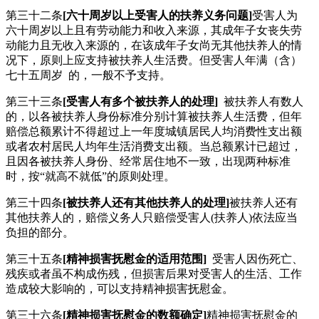
第三十二条
[六十周岁以上受害人的扶养义务问题]
受害人为
六十周岁以上且有劳动能力和收入来源，其成年子女丧失劳
动能力且无收入来源的，在该成年子女尚无其他扶养人的情
况下，原则上应支持被扶养人生活费。但受害人年满（含）
七十五周岁 的，一般不予支持。
第三十三条
[受害人有多个被扶养人的处理]
被扶养人有数人
的，以各被扶养人身份标准分别计算被扶养人生活费，但年
赔偿总额累计不得超过上一年度城镇居民人均消费性支出额
或者农村居民人均年生活消费支出额。当总额累计已超过，
且因各被扶养人身份、经常居住地不一致，出现两种标准
时，按“就高不就低”的原则处理。
第三十四条
[被扶养人还有其他扶养人的处理]
被扶养人还有
其他扶养人的，赔偿义务人只赔偿受害人(扶养人)依法应当
负担的部分。
第三十五条
[精神损害抚慰金的适用范围]
受害人因伤死亡、
残疾或者虽不构成伤残，但损害后果对受害人的生活、工作
造成较大影响的，可以支持精神损害抚慰金。
第三十六条
[精神损害抚慰金的数额确定]
精神损害抚慰金的