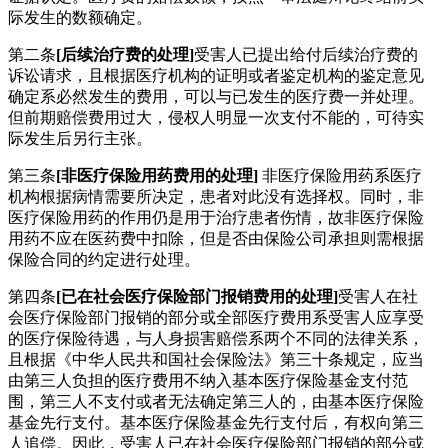
际发生的数额确定。
第二条
[后续治疗费的处理]
受害人已提出给付后续治疗费的
诉讼请求，且根据医疗机构的证明或者鉴定机构的鉴定意见
确定系必然发生的费用，可以与已发生的医疗费一并处理。
但前期赔偿费用过大，侵权人明显一次支付不能的，可待实
际发生后另行主张。
第三条
[非医疗保险用药费用的处理]
非医疗保险用药系医疗
机构根据病情需要所决定，患者对此没有选择权。同时，非
医疗保险用药的作用仍是用于治疗患者伤情，故非医疗保险
用药不应在医药费中扣除，但是否由保险公司承担则需根据
保险合同的约定进行处理。
第四条
[已在社会医疗保险部门报销费用的处理]
受害人在社
会医疗保险部门报销的部分或全部医疗费用系受害人应享受
的医疗保险待遇，与人身损害赔偿系两个不同的法律关系，
且根据《中华人民共和国社会保险法》第三十条规定，应当
由第三人负担的医疗费用不纳入基本医疗保险基金支付范
围，第三人不支付或者无法确定第三人的，由基本医疗保险
基金先行支付。基本医疗保险基金先行支付后，有权向第三
人追偿。因此，受害人已在社会医疗保险部门报销的部分或