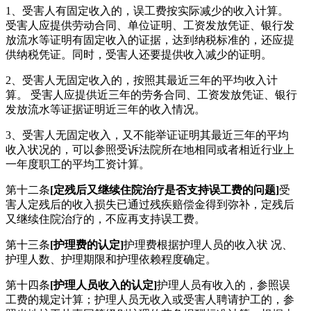
1、受害人有固定收入的，误工费按实际减少的收入计算。
受害人应提供劳动合同、单位证明、工资发放凭证、银行发
放流水等证明有固定收入的证据，达到纳税标准的，还应提
供纳税凭证。同时，受害人还要提供收入减少的证明。
2、受害人无固定收入的，按照其最近三年的平均收入计
算。 受害人应提供近三年的劳务合同、工资发放凭证、银行
发放流水等证据证明近三年的收入情况。
3、受害人无固定收入，又不能举证证明其最近三年的平均
收入状况的，可以参照受诉法院所在地相同或者相近行业上
一年度职工的平均工资计算。
第十二条
[定残后又继续住院治疗是否支持误工费的问题]
受
害人定残后的收入损失已通过残疾赔偿金得到弥补，定残后
又继续住院治疗的，不应再支持误工费。
第十三条
[护理费的认定]
护理费根据护理人员的收入状 况、
护理人数、护理期限和护理依赖程度确定。
第十四条
[护理人员收入的认定]
护理人员有收入的，参照误
工费的规定计算；护理人员无收入或受害人聘请护工的，参