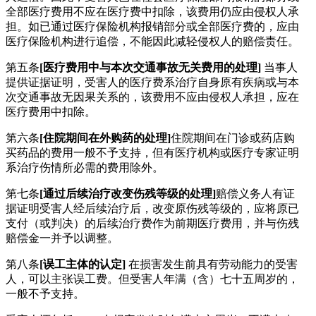
全部医疗费用不应在医疗费中扣除，该费用仍应由侵权人承
担。如已通过医疗保险机构报销部分或全部医疗费的，应由
医疗保险机构进行追偿，不能因此减轻侵权人的赔偿责任。
第五条
[医疗费用中与本次交通事故无关费用的处理]
当事人
提供证据证明，受害人的医疗费系治疗自身原有疾病或与本
次交通事故无因果关系的，该费用不应由侵权人承担，应在
医疗费用中扣除。
第六条
[住院期间在外购药的处理]
住院期间在门诊或药店购
买药品的费用一般不予支持，但有医疗机构或医疗专家证明
系治疗伤情所必需的费用除外。
第七条
[通过后续治疗改变伤残等级的处理]
赔偿义务人有证
据证明受害人经后续治疗后，改变原伤残等级的，应将原已
支付（或判决）的后续治疗费作为前期医疗费用，并与伤残
赔偿金一并予以调整。
第八条
[误工主体的认定]
在损害发生前具有劳动能力的受害
人，可以主张误工费。但受害人年满（含）七十五周岁的，
一般不予支持。