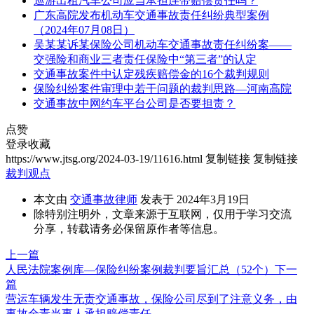
巡游出租汽车公司应当承担连带赔偿责任吗？
广东高院发布机动车交通事故责任纠纷典型案例
（2024年07月08日）
吴某某诉某保险公司机动车交通事故责任纠纷案——
交强险和商业三者责任保险中“第三者”的认定
交通事故案件中认定残疾赔偿金的16个裁判规则
保险纠纷案件审理中若干问题的裁判思路—河南高院
交通事故中网约车平台公司是否要担责？
点赞
登录收藏
https://www.jtsg.org/2024-03-19/11616.html
复制链接
复制链接
裁判观点
本文由
交通事故律师
发表于 2024年3月19日
除特别注明外，文章来源于互联网，仅用于学习交流
分享，转载请务必保留原作者等信息。
上一篇
人民法院案例库—保险纠纷案例裁判要旨汇总（52个）
下一
篇
营运车辆发生无责交通事故，保险公司尽到了注意义务，由
事故全责当事人承担赔偿责任