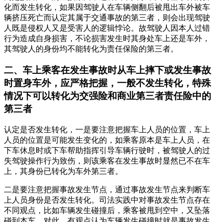
化而发生转化，如果因驾驶人在车辆侧翻后被甩出车外被车
辆挤压死亡而认定其属于交通事故的第三者，则会出现驾驶
人既是侵权人又是受害人的逻辑悖论。故驾驶人因本人过错
行为造成自身损害，不论损害发生时其身处车上还是车外，
其驾驶人的身份均不能转化为责任保险的第三者。
二、车上乘客在发生事故时从车上摔下或发生事故
时置身车外，应严格把握，一般不发生转化，特殊
情况下可以转化为交强险和商业第三者责任险中的
第三者
认定是否发生转化，一是要注意把握车上人员的位置，车上
人员的位置是可能发生变化的，如乘客原本是车上人员，在
下车休息时或下车帮助指挥引导车辆行驶时，被驾驶人的过
失驾驶操作行为致伤，则该乘客在发生事故时显然已不在车
上，其身份已转化为车外第三者。
二是要注意把握事故发生节点，通过事故发生节点来判断车
上人员身份是否发生转化。司法实践中对事故发生节点存在
不同观点，比如车辆发生碰撞后，乘客被甩到空中，又坠落
碰到本车，对此，有观点认为车辆发生碰撞时就是事故发生