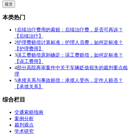
本类热门
1
后续治疗费用的索赔：后续治疗费，是否可再诉？
【后续治疗】
2
护理费赔偿计算标准：护理人员费，如何定标准？
【护理费用】
3
误工费赔偿原则确定：误工费赔偿，如何定标准？
【误工费用】
4
部分高院再审案件中关于车辆贬值损失的裁判要点梳
理
5
承揽关系与事故赔偿：承揽人受伤，定作人赔否？
【承揽关系】
综合栏目
交通索赔指南
案例分析
裁判观点
学术研究