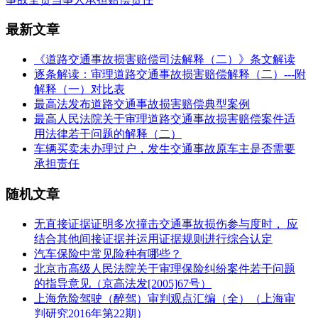
最新文章
《道路交通事故损害赔偿司法解释（二）》条文解读
逐条解读：审理道路交通事故损害赔偿解释（二）---附
解释（一）对比表
最高法发布道路交通事故损害赔偿典型案例
最高人民法院关于审理道路交通事故损害赔偿案件适
用法律若干问题的解释（二）
车辆买卖未办理过户，发生交通事故原车主是否需要
承担责任
随机文章
无直接证据证明多次撞击交通事故损伤参与度时， 应
结合其他间接证据并运用证据规则进行综合认定
汽车保险中常见险种有哪些？
北京市高级人民法院关于审理保险纠纷案件若干问题
的指导意见（京高法发[2005]67号）
上海危险驾驶（醉驾）审判观点汇编（全）（上海审
判研究2016年第22期）