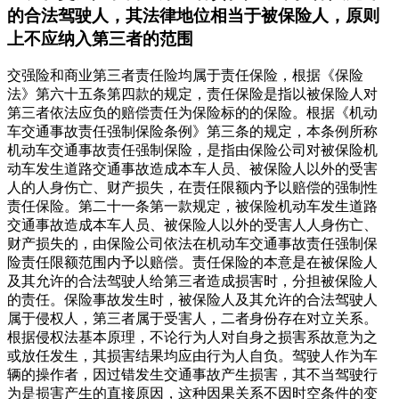
的合法驾驶人，其法律地位相当于被保险人，原则
上不应纳入第三者的范围
交强险和商业第三者责任险均属于责任保险，根据《保险
法》第六十五条第四款的规定，责任保险是指以被保险人对
第三者依法应负的赔偿责任为保险标的的保险。根据《机动
车交通事故责任强制保险条例》第三条的规定，本条例所称
机动车交通事故责任强制保险，是指由保险公司对被保险机
动车发生道路交通事故造成本车人员、被保险人以外的受害
人的人身伤亡、财产损失，在责任限额内予以赔偿的强制性
责任保险。第二十一条第一款规定，被保险机动车发生道路
交通事故造成本车人员、被保险人以外的受害人人身伤亡、
财产损失的，由保险公司依法在机动车交通事故责任强制保
险责任限额范围内予以赔偿。责任保险的本意是在被保险人
及其允许的合法驾驶人给第三者造成损害时，分担被保险人
的责任。保险事故发生时，被保险人及其允许的合法驾驶人
属于侵权人，第三者属于受害人，二者身份存在对立关系。
根据侵权法基本原理，不论行为人对自身之损害系故意为之
或放任发生，其损害结果均应由行为人自负。驾驶人作为车
辆的操作者，因过错发生交通事故产生损害，其不当驾驶行
为是损害产生的直接原因，这种因果关系不因时空条件的变