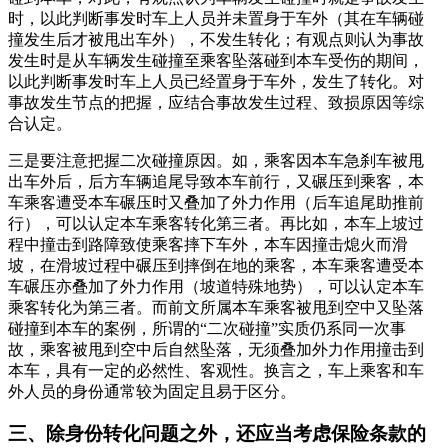
时，以此判断事发时车上人员并未置身于车外（其在车辆碰
撞发生后才被甩出车外），不发生转化；有观点则认为事故
发生时是从车辆发生碰撞至乘客坠落碰到本车受伤的期间，
以此判断事发时车上人员已经置身于车外，发生了转化。对
事故发生节点的把握，应结合事故发生过程、致损原因等综
合认定。
三是要注意把握二次碰撞原因。如，乘客因本车急刹车被甩
出车外后，后方车辆追尾导致本车前行，又碾压到乘客，本
车乘客遭受本车碾压时又叠加了外力作用（后车追尾助推前
行），可以认定本车乘客转化第三者。再比如，本车上坡过
程中撞击到路障致使乘客摔下车外，本车因撞击熄火而滑
坡，在滑坡过程中碾压到摔倒在地的乘客，本车乘客遭受本
车碾压亦叠加了外力作用（坡道特殊地势），可以认定本车
乘客转化为第三者。而前文所属本车乘客被甩到空中又坠落
碰撞到本车的案例，所谓的“二次碰撞”实质仍系同一次事
故，乘客被甩到空中后自然坠落，无须叠加外力作用撞击到
本车，具有一定的必然性、客观性。换言之，车上乘客和车
外人员的身份通常较为固定且易于区分。
三、除身份转化问题之外，还应当考虑保险条款的