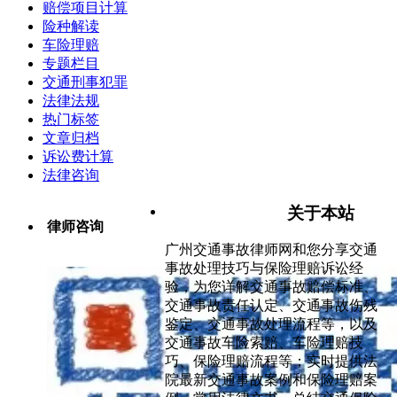
赔偿项目计算
险种解读
车险理赔
专题栏目
交通刑事犯罪
法律法规
热门标签
文章归档
诉讼费计算
法律咨询
关于本站
律师咨询
广州交通事故律师网和您分享交通
事故处理技巧与保险理赔诉讼经
验，为您详解交通事故赔偿标准、
交通事故责任认定、交通事故伤残
鉴定、交通事故处理流程等，以及
交通事故车险索赔、车险理赔技
巧、保险理赔流程等；实时提供法
院最新交通事故案例和保险理赔案