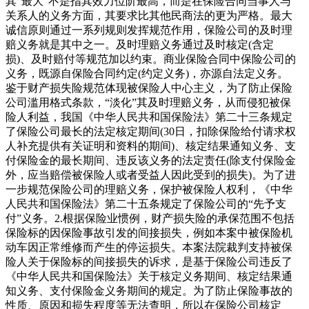
其“最大”不是指其效力位阶最高，而是在保险合同当事人与
关系人的义务方面，其要求比其他民商法的更为严格。最大
诚信原则通过一系列规则发挥规范作用，保险公司的及时理
赔义务就是其中之一。及时理赔义务通过及时核定(含定
损)、及时赔付等规范加以约束。商业保险合同中保险公司的
义务，既源自保险合同约定(约定义务)，亦源自法定义务。
鉴于财产损失险规范体现被保险人中心主义，为了防止保险
公司滥用格式条款，“淡化”其及时理赔义务，从而侵犯被保
险人利益，我国《中华人民共和国保险法》第二十三条规定
了保险公司最长的法定核定期间(30日，扣除保险给付请求权
人补充提供有关证明和资料的期间)、核定结果通知义务、支
付保险金的最长期间、违反该义务的法定责任(除支付保险金
外，应当赔偿被保险人或者受益人因此受到的损失)。为了进
一步规范保险公司的理赔义务，保护被保险人权利，《中华
人民共和国保险法》第二十五条规定了保险公司的“先予支
付”义务。2.根据保险业惯例，财产损失险的承保范围不包括
保险标的因保险事故引发的间接损失，例如本案中被保险机
动车因正常维修而产生的停运损失。本案法院裁判支持被保
险人关于保险标的间接损失的诉求，是基于保险公司违反了
《中华人民共和国保险法》关于核定义务期间、核定结果通
知义务、支付保险金义务期间的规定。为了防止保险事故的
性质、原因和损失程度等无法查明，所以在保险公司核定