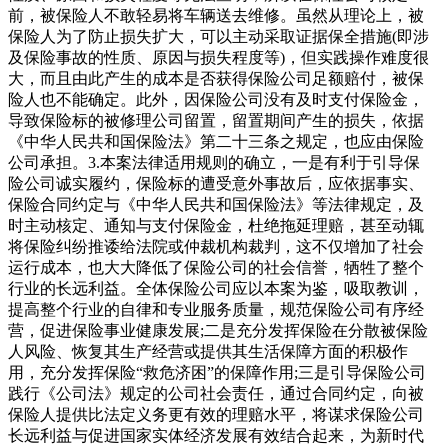
前，被保险人不敢轻易将车辆送去维修。虽然从理论上，被
保险人为了防止损失扩大，可以主动采取证据保全措施(即涉
及保险事故的性质、原因与损失程度等)，但实践操作难度很
大，而且由此产生的成本是否获得保险公司足额赔付，被保
险人也不能确定。此外，因保险公司没有及时支付保险金，
导致保险标的被修理公司留置，留置期间产生的损失，依据
《中华人民共和国保险法》第二十三条之规定，也应由保险
公司承担。3.本案法律适用规则的确立，一是有利于引导保
险公司诚实履约，保险标的遭受意外事故后，应依据事实、
保险合同约定与《中华人民共和国保险法》等法律规定，及
时主动核定、通知与支付保险金，杜绝拖延理赔，甚至动辄
将保险纠纷推诿给法院或仲裁机构裁判，这不仅增加了社会
运行成本，也大大降低了保险公司的社会信誉，牺牲了整个
行业的长远利益。全体保险公司应以本案为鉴，吸取教训，
提高整个行业的自律和专业服务质量，规范保险公司有序经
营，促进保险事业健康发展;二是充分发挥保险在分散被保险
人风险、恢复其生产经营或提供其生活保障方面的积极作
用，充分发挥保险“救危济困”的保障作用;三是引导保险公司
践行《公司法》规定的公司社会责任，通过合同约定，向被
保险人提供比法定义务更有效的理赔水平，将谋求保险公司
长远利益与促进国家实体经济发展有效结合起来，为新时代