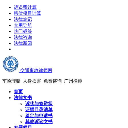
诉讼费计算
赔偿项目计算
法律笔记
实用导航
热门标签
法律咨询
法律新闻
交通事故律师网
车险理赔_人身损害_免费咨询_广州律师
首页
法律文书
诉状与答辩状
证据目录清单
鉴定与申请书
其他诉讼文书
专题栏目