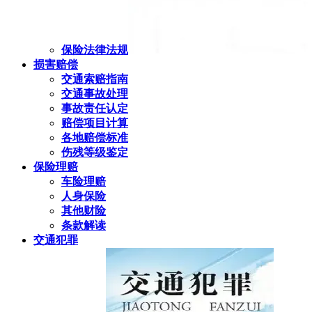
保险法律法规
损害赔偿
交通索赔指南
交通事故处理
事故责任认定
赔偿项目计算
各地赔偿标准
伤残等级鉴定
保险理赔
车险理赔
人身保险
其他财险
条款解读
交通犯罪