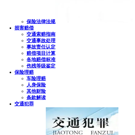
保险法律法规
损害赔偿
交通索赔指南
交通事故处理
事故责任认定
赔偿项目计算
各地赔偿标准
伤残等级鉴定
保险理赔
车险理赔
人身保险
其他财险
条款解读
交通犯罪