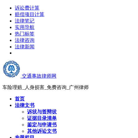
诉讼费计算
赔偿项目计算
法律笔记
实用导航
热门标签
法律咨询
法律新闻
交通事故律师网
车险理赔_人身损害_免费咨询_广州律师
首页
法律文书
诉状与答辩状
证据目录清单
鉴定与申请书
其他诉讼文书
专题栏目