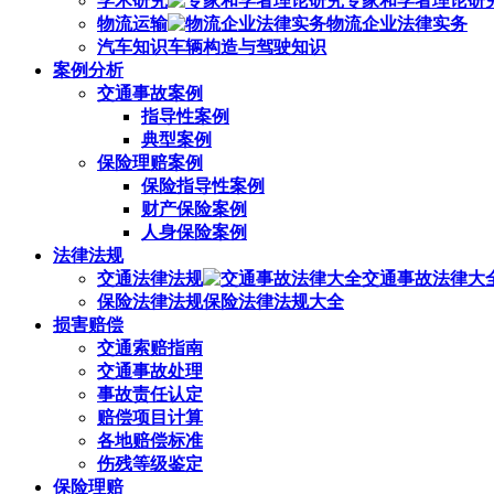
学术研究
专家和学者理论研
物流运输
物流企业法律实务
汽车知识
车辆构造与驾驶知识
案例分析
交通事故案例
指导性案例
典型案例
保险理赔案例
保险指导性案例
财产保险案例
人身保险案例
法律法规
交通法律法规
交通事故法律大
保险法律法规
保险法律法规大全
损害赔偿
交通索赔指南
交通事故处理
事故责任认定
赔偿项目计算
各地赔偿标准
伤残等级鉴定
保险理赔