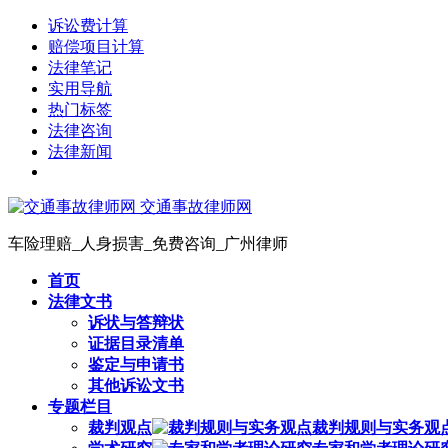
诉讼费计算
赔偿项目计算
法律笔记
实用导航
热门标签
法律咨询
法律新闻
交通事故律师网
车险理赔_人身损害_免费咨询_广州律师
首页
法律文书
诉状与答辩状
证据目录清单
鉴定与申请书
其他诉讼文书
专题栏目
裁判观点
裁判规则与实务观