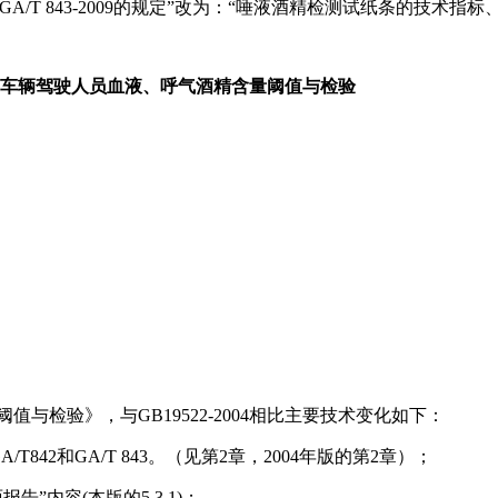
/T 843-2009的规定”改为：“唾液酒精检测试纸条的技术指标、性
车辆驾驶人员血液、呼气酒精含量阈值与检验
阈值与检验》，与GB19522-2004相比主要技术变化如下：
T842和GA/T 843。（见第2章，2004年版的第2章）；
”内容(本版的5.3.1)；