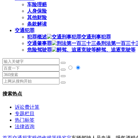
车险理赔
人身保险
其他财险
条款解读
交通犯罪
犯罪概述
交通刑事犯罪
交通肇事罪
刑法第一百三十
危险驾驶罪
醉驾、追逐竞驶等
搜索热点
诉讼费计算
专题栏目
热门标签
法律咨询
首页
交通损害赔偿
伤残等级鉴定
车辆驾驶人员血液、呼气酒精含量阈