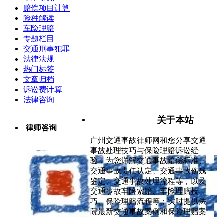
赔偿项目计算
险种解读
车险理赔
专题栏目
交通刑事犯罪
法律法规
热门标签
文章归档
诉讼费计算
法律咨询
关于本站
律师咨询
广州交通事故律师网和您分享交通
事故处理技巧与保险理赔诉讼经
验，为您详解交通事故赔偿标准、
交通事故责任认定、交通事故伤残
鉴定、交通事故处理流程等，以及
交通事故车险索赔、车险理赔技
巧、保险理赔流程等；实时提供法
院最新交通事故案例和保险理赔案