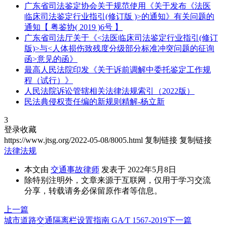
广东省司法鉴定协会关于规范使用《关于发布《法医
临床司法鉴定行业指引(修订版 )>的通知》有关问题的
通知【 粤鉴协( 2019 )6号 】
广东省司法厅关于《<法医临床司法鉴定行业指引(修订
版)>与<人体损伤致残度分级部分标准冲突问题的征询
函>意见的函》
最高人民法院印发《关于诉前调解中委托鉴定工作规
程（试行）》
人民法院诉讼管辖相关法律法规索引（2022版）
民法典侵权责任编的新规则精解-杨立新
3
登录收藏
https://www.jtsg.org/2022-05-08/8005.html
复制链接
复制链接
法律法规
本文由
交通事故律师
发表于 2022年5月8日
除特别注明外，文章来源于互联网，仅用于学习交流
分享，转载请务必保留原作者等信息。
上一篇
城市道路交通隔离栏设置指南 GA∕T 1567-2019
下一篇