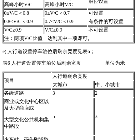
泊位设置
高峰小时V/C
高峰小时V/C
0≤V/C＜0.8
0≤V/C＜0.7
可设置
0.8≤V/C＜0.9
0.7≤V/C＜0.9
有条件的可设置
V/C≥0.9
V/C≥0.9
不可设置
注：两项V/C比值，达到其中一项即可。
e) 人行道设置停车泊位后剩余宽度见表6；
表6 人行道设置停车泊位后剩余宽度
单位为米
人行道剩余宽度
项目
大城市
中、小城市
各级道路
3
2
商业或文化中心区以
及大型商店或
5
3
大型文化公共机构集
中路段
火车站、码头附近路