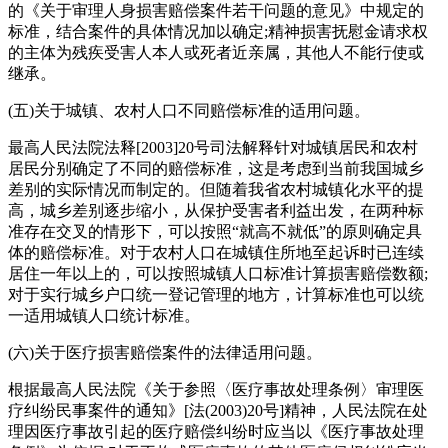
的《关于审理人身损害赔偿案件若干问题的意见》中规定的
标准，结合案件的具体情况加以确定;精神损害抚慰金请求权
的主体为残疾受害人本人或死者近亲属，其他人不能行使或
继承。
(五)关于城镇、农村人口不同赔偿标准的适用问题。
最高人民法院法释[2003]20号司法解释针对城镇居民和农村
居民分别确定了不同的赔偿标准，这是考虑到当前我国城乡
差别的实际情况而制定的。但随着我省农村城镇化水平的提
高，城乡差别逐步缩小，从保护受害者利益出发，在两种标
准存在交叉的情形下，可以按照“就高不就低”的原则确定具
体的赔偿标准。对于农村人口在城镇住所地至起诉时已连续
居住一年以上的，可以按照城镇人口标准计算损害赔偿数额;
对于实行城乡户口统一登记管理的地方，计算标准也可以统
一适用城镇人口统计标准。
(六)关于医疗损害赔偿案件的法律适用问题。
根据最高人民法院《关于参照〈医疗事故处理条例〉审理医
疗纠纷民事案件的通知》[法(2003)20号]精神，人民法院在处
理因医疗事故引起的医疗赔偿纠纷时应当以《医疗事故处理