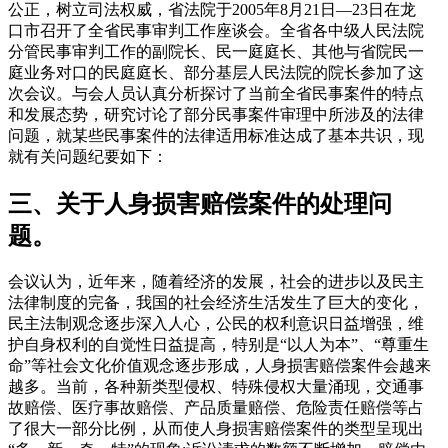
公正，树立司法权威，省法院于2005年8月21日—23日在龙
口市召开了全省民事审判工作座谈会。全省各中级人民法院
分管民事审判工作的副院长、民一庭庭长、其他与省院民一
庭业务对口的民庭庭长、部分基层人民法院的院长参加了这
次会议。与会人员认真分析探讨了当前全省民事案件的特点
和发展态势，研究讨论了部分民事案件审理中所涉及的法律
问题，就某些民事案件的法律适用标准达成了基本共识，现
就有关问题纪要如下：
三、关于人身损害赔偿案件的处理问
题。
会议认为，近年来，随着经济的发展，社会的进步以及民主
法律制度的完备，我国的社会经济生活发生了巨大的变化，
民主法制观念逐步深入人心，公民的权利意识日益增强，维
护自身权利的自觉性日益提高，特别是“以人为本”、“尊重生
命”等社会文化价值观念逐步形成，人身损害赔偿案件会越来
越多。当前，各种新类型侵权、特殊侵权大量涌现，交通事
故赔偿、医疗事故赔偿、产品质量赔偿、危险责任赔偿等占
了很大一部分比例，从而使人身损害赔偿案件的类型呈现出