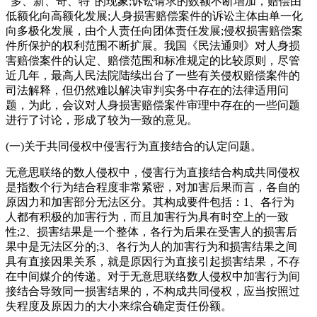
“多、新、奇、特”的现象;诉讼请求的数额不断增加，赔偿由
低额化向高额化发展;人身损害赔偿案件的诉讼主体由单一化
向多极化发展，由个人责任向团体责任发展;侵权损害赔偿案
件所保护的权利范围不断扩展。我国《民法通则》对人身损
害赔偿案件的认定、赔偿范围和标准规定的比较原则，尽管
近几年，最高人民法院陆续出台了一些有关侵权赔偿案件的
司法解释，但仍然难以解决审判实务中存在的法律适用问
题，为此，会议对人身损害赔偿案件审理中存在的一些问题
进行了讨论，形成了较为一致的意见。
(一)关于共同侵权中侵害行为直接结合的认定问题。
无意思联络的数人侵权中，侵害行为直接结合构成共同侵权
是指数个行为结合程度非常紧密，对加害后果而言，各自的
原因力和加害部分无法区分。其构成要件包括：1、各行为
人都有积极的加害行为，而且加害行为具有时空上的一致
性;2、损害结果是一个整体，各行为后果在受害人的损害后
果中是无法区分的;3、各行为人的加害行为和损害结果之间
具有直接因果关系，就是原因行为直接引起损害结果，不存
在中间媒介的传递。对于无意思联络数人侵权中加害行为间
接结合导致同一损害结果的，不构成共同侵权，应当按照过
失程度及原因力的大小来综合确定责任份额。