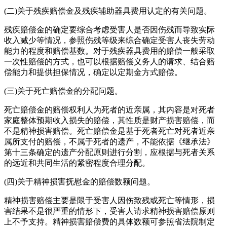
(二)关于残疾赔偿金及残疾辅助器具费用认定的有关问题。
残疾赔偿金的确定要综合考虑受害人是否因伤残而导致实际
收入减少等情况，参照伤残等级来综合确定受害人丧失劳动
能力的程度和赔偿基数。对于残疾器具费用的赔偿一般采取
一次性赔偿的方式，也可以根据赔偿义务人的请求、结合赔
偿能力和提供担保情况，确定以定期金方式赔偿。
(三)关于死亡赔偿金的分配问题。
死亡赔偿金的赔偿权利人为死者的近亲属，其内容是对死者
家庭整体预期收入损失的赔偿，其性质是财产损害赔偿，而
不是精神损害赔偿。死亡赔偿金是基于死者死亡对死者近亲
属所支付的赔偿，不属于死者的遗产，不能依据《继承法》
第十三条确定的遗产分配原则进行分割，应根据与死者关系
的远近和共同生活的紧密程度合理分配。
(四)关于精神损害抚慰金的赔偿数额问题。
精神损害赔偿主要是限于受害人因伤致残或死亡等情形，损
害结果不是很严重的情形下，受害人请求精神损害赔偿原则
上不予支持。精神损害赔偿费的具体数额可参照省法院制定