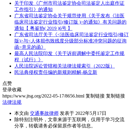
关于印发《广州市司法鉴定协会司法鉴定人出庭作证
工作指引》的通知
广东省司法鉴定协会关于规范使用《关于发布《法医
临床司法鉴定行业指引(修订版 )>的通知》有关问题的
通知【 粤鉴协( 2019 )6号 】
广东省司法厅关于《<法医临床司法鉴定行业指引(修订
版)>与<人体损伤致残度分级部分标准冲突问题的征询
函>意见的函》
最高人民法院印发《关于诉前调解中委托鉴定工作规
程（试行）》
人民法院诉讼管辖相关法律法规索引（2022版）
民法典侵权责任编的新规则精解-杨立新
点赞
登录收藏
https://www.jtsg.org/2022-05-17/8656.html
复制链接
复制链接
法律法规
本文由
交通事故律师
发表于 2022年5月17日
除特别注明外，文章来源于互联网，仅用于学习交流
分享，转载请务必保留原作者等信息。