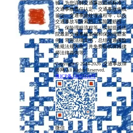
验，为您详解交通事故赔偿标准、
交通事故责任认定、交通事故伤残
鉴定、交通事故处理流程等，以及
交通事故车险索赔、车险理赔技
巧、保险理赔流程等；实时提供法
院最新交通事故案例和保险理赔案
例，常用法律文书，总结交通保险
法规法规大全，并免费提供保险律
师法律咨询等。
Copyright © 2014-2026 交通事故律
师网 All Rights Reserved.
粤ICP备14043318号
微信