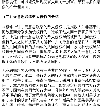
赔偿责任，可以避免出现受害人就同一损害后果获得多次赔
偿的不合理局面。
（二）无意思联络数人侵权的分类
从概念上讲，无意思联络的数人侵权，是指数人并非基于共
同故意而分别实施侵权行为，造成了他人同一损害后果的情
形。正是由于无意思联络的数人侵权虽然被归为共同侵权，
但行为人之间却没有共同侵权中共同故意的意思联络，与典
型的共同加害行为所构成的共同侵权不同，故此种侵权虽然
也属于共同侵权行为，但学者大多不愿将之称为无意思联络
的共同侵权，而是宁愿称之为无意思联络的数人侵权，仅强
调主体的复数性，不愿强调共同性。
无意思联络数人侵权具有一些共同的特征：第一，各行为人
无共同过错；第二，各行为人的行为偶然结合造成对受害人
的同一损害；第三，在责任后果上，采用连带责任或按份责
任。无意思联络的数人侵权与上一条文规定的共同危险行为
不同，因为在共同危险行为中，具体的行为人即致害人其实
是不明确的，而无意思联络的数人侵权中，侵权人则是明确
的，主体的明确与否也决定了行为与后果之间因果关系的存
在与否。此外，根据民法典的规定，两者责任的形式也有所