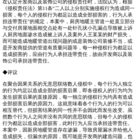
在认定开发商以及装饰公司的侵权责任时，法院认为，根据
《侵权责任法》第11条“二人以上分别实施侵权行为造成同一
损害，每个人的侵权行为都足以造成全部损害的，行为人承
担连带责任”的规定，本案中，厨房地暖主管道一处直立部分
与交付房屋地面相交点处有一处针孔状小孔漏点导致被上诉
人厨房地面渗水造成被上诉人及案外人王某某的财产损失，
而可能造成地暖管道出现问题的或是装饰公司装修不当，或
是开发商提供的管道有质量问题等，每一种侵权行为都足以
造成损害的，应由行为人承担连带责任，故由开发商以及装
饰公司承担连带责任。
◆评议
在聚合因果关系的无意思联络数人侵权中，每个行为人独立
的行为均足以造成全部的损害后果，即各侵权人的行为均为
发生损害后果的直接原因，每一独立的侵权行为均具有造成
全部损害后果的原因力。这就意味着各个行为人的行为可以
相互替代，但损害结果的同一性并不会因此而发生改变。虽
然数个行为人之间并没有共同的意思联络，但每个人的侵权
行为都足以造成全部损害，此时行为人应当承担连带责任。
本案中，因新房地暖管道存在渗漏，导致房屋漏水并给他人
造成损失，但漏水的原因，既可能是开发商的建造问题，也