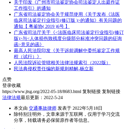
关于印发《广州市司法鉴定协会司法鉴定人出庭作证
工作指引》的通知
广东省司法鉴定协会关于规范使用《关于发布《法医
临床司法鉴定行业指引(修订版 )>的通知》有关问题的
通知【 粤鉴协( 2019 )6号 】
广东省司法厅关于《<法医临床司法鉴定行业指引(修订
版)>与<人体损伤致残度分级部分标准冲突问题的征询
函>意见的函》
最高人民法院印发《关于诉前调解中委托鉴定工作规
程（试行）》
人民法院诉讼管辖相关法律法规索引（2022版）
民法典侵权责任编的新规则精解-杨立新
点赞
登录收藏
https://www.jtsg.org/2022-05-18/8683.html
复制链接
复制链接
法律法规
最后更新：2022-5-24
本文由
交通事故律师
发表于 2022年5月18日
除特别注明外，文章来源于互联网，仅用于学习交流
分享，转载请务必保留原作者等信息。