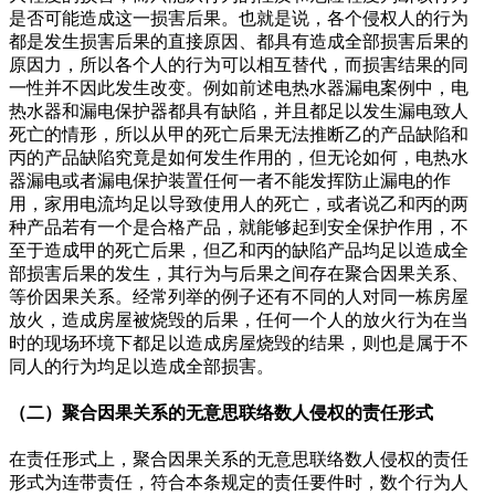
是否可能造成这一损害后果。也就是说，各个侵权人的行为
都是发生损害后果的直接原因、都具有造成全部损害后果的
原因力，所以各个人的行为可以相互替代，而损害结果的同
一性并不因此发生改变。例如前述电热水器漏电案例中，电
热水器和漏电保护器都具有缺陷，并且都足以发生漏电致人
死亡的情形，所以从甲的死亡后果无法推断乙的产品缺陷和
丙的产品缺陷究竟是如何发生作用的，但无论如何，电热水
器漏电或者漏电保护装置任何一者不能发挥防止漏电的作
用，家用电流均足以导致使用人的死亡，或者说乙和丙的两
种产品若有一个是合格产品，就能够起到安全保护作用，不
至于造成甲的死亡后果，但乙和丙的缺陷产品均足以造成全
部损害后果的发生，其行为与后果之间存在聚合因果关系、
等价因果关系。经常列举的例子还有不同的人对同一栋房屋
放火，造成房屋被烧毁的后果，任何一个人的放火行为在当
时的现场环境下都足以造成房屋烧毁的结果，则也是属于不
同人的行为均足以造成全部损害。
（二）聚合因果关系的无意思联络数人侵权的责任形式
在责任形式上，聚合因果关系的无意思联络数人侵权的责任
形式为连带责任，符合本条规定的责任要件时，数个行为人