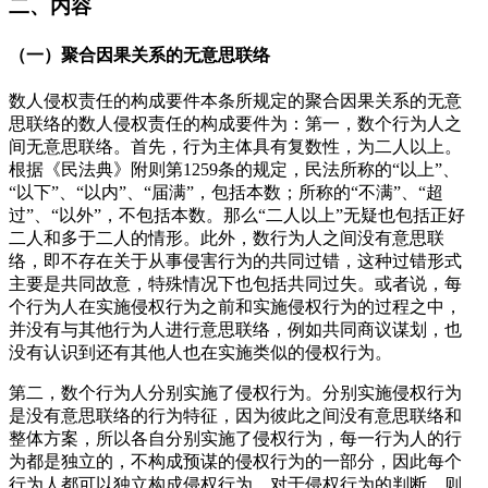
二、内容
（一）聚合因果关系的无意思联络
数人侵权责任的构成要件本条所规定的聚合因果关系的无意
思联络的数人侵权责任的构成要件为：第一，数个行为人之
间无意思联络。首先，行为主体具有复数性，为二人以上。
根据《民法典》附则第1259条的规定，民法所称的“以上”、
“以下”、“以内”、“届满”，包括本数；所称的“不满”、“超
过”、“以外”，不包括本数。那么“二人以上”无疑也包括正好
二人和多于二人的情形。此外，数行为人之间没有意思联
络，即不存在关于从事侵害行为的共同过错，这种过错形式
主要是共同故意，特殊情况下也包括共同过失。或者说，每
个行为人在实施侵权行为之前和实施侵权行为的过程之中，
并没有与其他行为人进行意思联络，例如共同商议谋划，也
没有认识到还有其他人也在实施类似的侵权行为。
第二，数个行为人分别实施了侵权行为。分别实施侵权行为
是没有意思联络的行为特征，因为彼此之间没有意思联络和
整体方案，所以各自分别实施了侵权行为，每一行为人的行
为都是独立的，不构成预谋的侵权行为的一部分，因此每个
行为人都可以独立构成侵权行为。对于侵权行为的判断，则