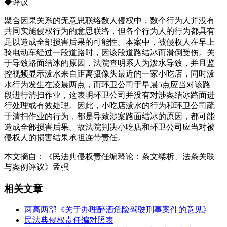
◆评议
聚合因果关系的无意思联络数人侵权中，数个行为人并没有
共同实施侵权行为的意思联络，但各个行为人的行为都具有
足以造成全部损害后果的可能性。本案中，被侵权人在早上
骑电动车经过一段道路时，因该段道路结冰而滑倒受伤。关
于导致路面结冰的原因，法院查明系人为泼水导致，并且监
控视频显示泼水来自距离摄像头最近的一家小吃店，同时泼
水行为发生在凌晨两点，而环卫公司于早晨5点应当对该路
段进行清扫作业，这表明环卫公司并没有对涉案结冰路面进
行处理或有效处理。因此，小吃店泼水的行为和环卫公司疏
于清扫作业的行为，都是导致涉案路面结冰的原因，都可能
造成全部损害后果。故法院判决小吃店和环卫公司应当对被
侵权人的损害结果承担连带责任。
本文摘自：《民法典侵权责任编释论：条文缕析、法条关联
与案例评议》孟强
相关文章
两高两部《关于办理醉酒危险驾驶刑事案件的意见》
民法典侵权责任编对照表