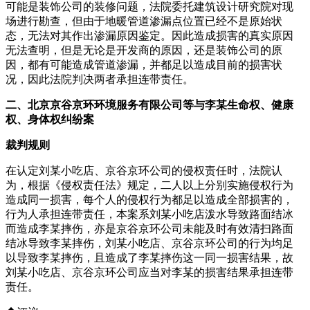
可能是装饰公司的装修问题，法院委托建筑设计研究院对现
场进行勘查，但由于地暖管道渗漏点位置已经不是原始状
态，无法对其作出渗漏原因鉴定。因此造成损害的真实原因
无法查明，但是无论是开发商的原因，还是装饰公司的原
因，都有可能造成管道渗漏，并都足以造成目前的损害状
况，因此法院判决两者承担连带责任。
二、北京京谷京环环境服务有限公司等与李某生命权、健康
权、身体权纠纷案
裁判规则
在认定刘某小吃店、京谷京环公司的侵权责任时，法院认
为，根据《侵权责任法》规定，二人以上分别实施侵权行为
造成同一损害，每个人的侵权行为都足以造成全部损害的，
行为人承担连带责任，本案系刘某小吃店泼水导致路面结冰
而造成李某摔伤，亦是京谷京环公司未能及时有效清扫路面
结冰导致李某摔伤，刘某小吃店、京谷京环公司的行为均足
以导致李某摔伤，且造成了李某摔伤这一同一损害结果，故
刘某小吃店、京谷京环公司应当对李某的损害结果承担连带
责任。