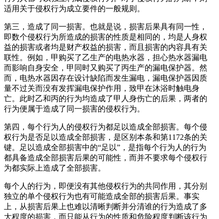
适用关于侵权行为成立要件的一般规则。
第三，造成了同一损害。也就是说，损害后果具有同一性，
即数个侵权行为所造成的损害的性质是相同的，均是人身权
益的损害或者均是财产权益的损害，而且损害的内容具有关
联性。例如，甲购买了乙生产的电热水器，担心热水器漏电
而影响自身安全，甲同时又购买了丙生产的漏电保护器。然
而，电热水器因存在设计缺陷而发生漏电，漏电保护器因质
量不过关而没有发挥漏电保护作用，致甲在沐浴时触电身
亡。此时乙和丙的行为均造成了甲人身伤亡的后果，两者的
行为便属于造成了同一损害的侵权行为。
第四，每个行为人的侵权行为都足以造成全部损害。每个侵
权行为是否足以造成全部损害，是区别本条和第1172条的关
键。足以造成全部损害中的“足以”，是指每个行为人的行为
都具备造成全部损害后果的可能性，而并不要求每个侵权行
为都实际上造成了全部损害。
每个人的行为，即便没有其他侵权行为的共同作用，其分别
独立的单个侵权行为也有可能造成全部的损害后果。事实
上，从损害后果上也难以清晰判断并分清谁的行为造成了多
大程度的损害，而只能从行为的性质和危险程度判断该行为