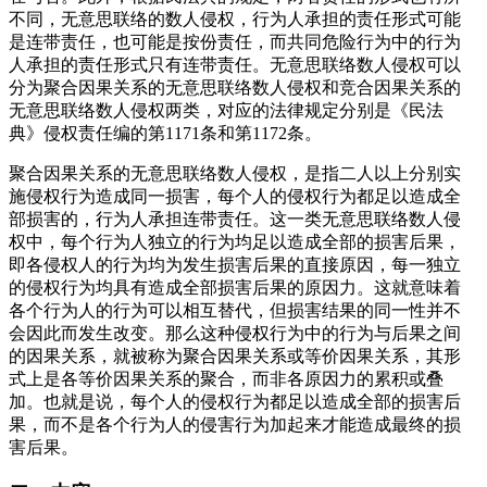
不同，无意思联络的数人侵权，行为人承担的责任形式可能
是连带责任，也可能是按份责任，而共同危险行为中的行为
人承担的责任形式只有连带责任。无意思联络数人侵权可以
分为聚合因果关系的无意思联络数人侵权和竞合因果关系的
无意思联络数人侵权两类，对应的法律规定分别是《民法
典》侵权责任编的第1171条和第1172条。
聚合因果关系的无意思联络数人侵权，是指二人以上分别实
施侵权行为造成同一损害，每个人的侵权行为都足以造成全
部损害的，行为人承担连带责任。这一类无意思联络数人侵
权中，每个行为人独立的行为均足以造成全部的损害后果，
即各侵权人的行为均为发生损害后果的直接原因，每一独立
的侵权行为均具有造成全部损害后果的原因力。这就意味着
各个行为人的行为可以相互替代，但损害结果的同一性并不
会因此而发生改变。那么这种侵权行为中的行为与后果之间
的因果关系，就被称为聚合因果关系或等价因果关系，其形
式上是各等价因果关系的聚合，而非各原因力的累积或叠
加。也就是说，每个人的侵权行为都足以造成全部的损害后
果，而不是各个行为人的侵害行为加起来才能造成最终的损
害后果。