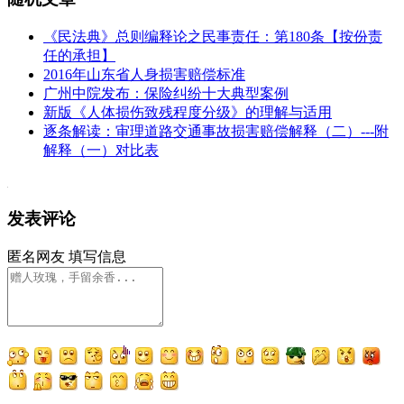
《民法典》总则编释论之民事责任：第180条【按份责
任的承担】
2016年山东省人身损害赔偿标准
广州中院发布：保险纠纷十大典型案例
新版《人体损伤致残程度分级》的理解与适用
逐条解读：审理道路交通事故损害赔偿解释（二）---附
解释（一）对比表
发表评论
匿名网友
填写信息