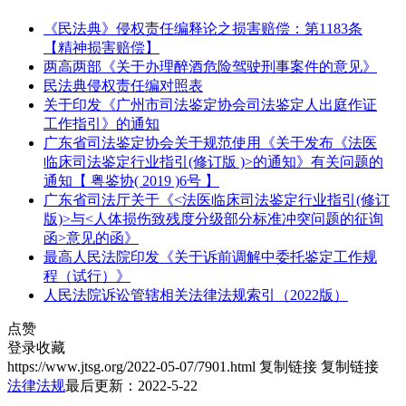
《民法典》侵权责任编释论之损害赔偿：第1183条
【精神损害赔偿】
两高两部《关于办理醉酒危险驾驶刑事案件的意见》
民法典侵权责任编对照表
关于印发《广州市司法鉴定协会司法鉴定人出庭作证
工作指引》的通知
广东省司法鉴定协会关于规范使用《关于发布《法医
临床司法鉴定行业指引(修订版 )>的通知》有关问题的
通知【 粤鉴协( 2019 )6号 】
广东省司法厅关于《<法医临床司法鉴定行业指引(修订
版)>与<人体损伤致残度分级部分标准冲突问题的征询
函>意见的函》
最高人民法院印发《关于诉前调解中委托鉴定工作规
程（试行）》
人民法院诉讼管辖相关法律法规索引（2022版）
点赞
登录收藏
https://www.jtsg.org/2022-05-07/7901.html
复制链接
复制链接
法律法规
最后更新：2022-5-22