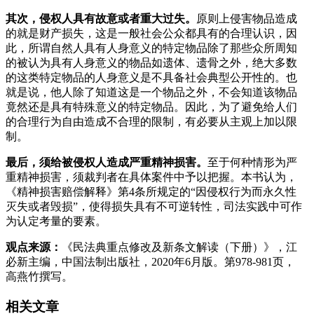
其次，侵权人具有故意或者重大过失。
原则上侵害物品造成
的就是财产损失，这是一般社会公众都具有的合理认识，因
此，所谓自然人具有人身意义的特定物品除了那些众所周知
的被认为具有人身意义的物品如遗体、遗骨之外，绝大多数
的这类特定物品的人身意义是不具备社会典型公开性的。也
就是说，他人除了知道这是一个物品之外，不会知道该物品
竟然还是具有特殊意义的特定物品。因此，为了避免给人们
的合理行为自由造成不合理的限制，有必要从主观上加以限
制。
最后，须给被侵权人造成严重精神损害。
至于何种情形为严
重精神损害，须裁判者在具体案件中予以把握。本书认为，
《精神损害赔偿解释》第4条所规定的“因侵权行为而永久性
灭失或者毁损”，使得损失具有不可逆转性，司法实践中可作
为认定考量的要素。
观点来源：
《民法典重点修改及新条文解读（下册）》，江
必新主编，中国法制出版社，2020年6月版。第978-981页，
高燕竹撰写。
相关文章