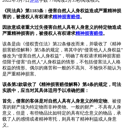
2022年5月7日
评论
字数 778
阅读2分35秒
阅读模式
《民法典》第1183条：侵害自然人人身权益造成严重精神损
害的，被侵权人有权请求
精神损害赔偿
。
因故意或者重大过失侵害自然人具有人身意义的特定物造成
严重精神损害的，被侵权人有权请求
精神损害赔偿
。
该条是由《侵权责任法》第22条修改而来，并吸收了《精神
损害赔偿解释》第5条的规定，将其中的“侵害他人人身权益”
修改为“侵害自然人人身权益”，明确了有权请求精神损害赔
偿限于侵害“自然人”人身权益的情形，不包括侵害法人人格
权益的情形。偶尔的痛苦和一般的不高兴、不愉快不能认为
是严重精神损害。
该条第2款吸收了《精神损害赔偿解释》第4条的规定，司法
实践中，应当对其具体适用予以准确把握：
首先，侵害的客体是对自然人具有人身意义的特定物
。被侵
害的财产须为特定物而非种类物。一般的财产，不具有人身
意义，但是，有些物品比如特定的具有纪念意义的物品，承
载了人的感情或者精神寄托，则具有了精神利益或人身意
义。