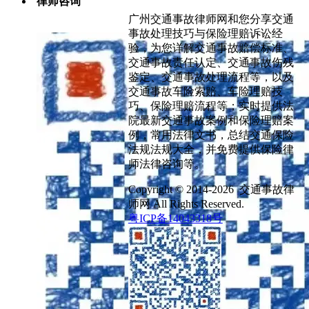
律师咨询
广州交通事故律师网和您分享交通
事故处理技巧与保险理赔诉讼经
验，为您详解交通事故赔偿标准、
交通事故责任认定、交通事故伤残
鉴定、交通事故处理流程等，以及
交通事故车险索赔、车险理赔技
巧、保险理赔流程等；实时提供法
院最新交通事故案例和保险理赔案
例，常用法律文书，总结交通保险
法规法规大全，并免费提供保险律
师法律咨询等。
Copyright © 2014-2026 交通事故律
师网 All Rights Reserved.
粤ICP备14043318号