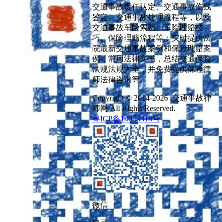
交通事故责任认定、交通事故伤残
鉴定、交通事故处理流程等，以及
交通事故车险索赔、车险理赔技
巧、保险理赔流程等；实时提供法
院最新交通事故案例和保险理赔案
例，常用法律文书，总结交通保险
法规法规大全，并免费提供保险律
师法律咨询等。
Copyright © 2014-2026 交通事故律
师网 All Rights Reserved.
粤ICP备14043318号
微信