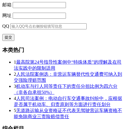
邮箱
网址
QQ
本类热门
1
最高院第24号指导性案例中“特殊体质”的理解及在司
法实践中的限制适用
2
人民法院案例选：非营运车辆替代性交通费可纳入到
交强险理赔范围
3
机动车与行人同等责任下的责任分担比例为四六分
（非各自承担50%）
4
人民司法案例：电动自行车交通事故纠纷中，应根据
是否属于机动车、归责原则等方面进行责任划分
5
无道路运输从业资格证不代表无驾驶营运车辆资格不
能免除商业三责险赔偿责任
综合栏目