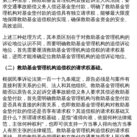
第三种情形，由救助基金管理机构直接起诉至人民法院，要
求交通事故赔偿义务人偿还基金垫付款，明确了救助基金管
理机构对基金垫付款的追偿具有独立请求权，能够最大限度
地保障救助基金追偿权的实现，确保救助基金资金的安全、
高效追回。
上述三种处理方式，其本质区别在于对救助基金管理机构的
诉讼地位认识不同，而要明确救助基金管理机构的追偿诉讼
地位，首先需要厘清救助基金管理机构追偿权的请求权基
础，进而才能准确定位救助基金管理机构的追偿诉讼地位。
（二）救助基金管理机构追偿权的请求权基础。
根据民事诉讼法第一百一十九条规定，原告必须是与案件有
直接利害关系的公民、法人和其他组织。救助基金管理机构
能否以原告名义起诉交通事故赔偿义务人要求其偿还救助基
金垫付款，首先需明确救助基金管理机构与救助基金垫付款
是否具有直接的利害关系，也即救助基金管理机构对救助基
金垫付款的偿还是否享有请求权？其追偿权的请求权基础又
是什么？所谓请求权基础，是指“谁得向谁，依据何种法律规
范，主张何种权利”，也即可供支持一方当事人得向他方当事
人有所主张的法律规范。救助基金管理机构追偿权的请求权
基础，是指救助基金管理机构在垫付交通事故受害人医疗费