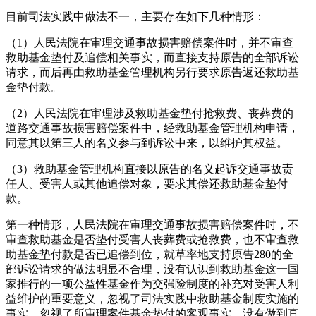
目前司法实践中做法不一，主要存在如下几种情形：
（1）人民法院在审理交通事故损害赔偿案件时，并不审查
救助基金垫付及追偿相关事实，而直接支持原告的全部诉讼
请求，而后再由救助基金管理机构另行要求原告返还救助基
金垫付款。
（2）人民法院在审理涉及救助基金垫付抢救费、丧葬费的
道路交通事故损害赔偿案件中，经救助基金管理机构申请，
同意其以第三人的名义参与到诉讼中来，以维护其权益。
（3）救助基金管理机构直接以原告的名义起诉交通事故责
任人、受害人或其他追偿对象，要求其偿还救助基金垫付
款。
第一种情形，人民法院在审理交通事故损害赔偿案件时，不
审查救助基金是否垫付受害人丧葬费或抢救费，也不审查救
助基金垫付款是否已追偿到位，就草率地支持原告280的全
部诉讼请求的做法明显不合理，没有认识到救助基金这一国
家推行的一项公益性基金作为交强险制度的补充对受害人利
益维护的重要意义，忽视了司法实践中救助基金制度实施的
事实，忽视了所审理案件基金垫付的客观事实，没有做到真