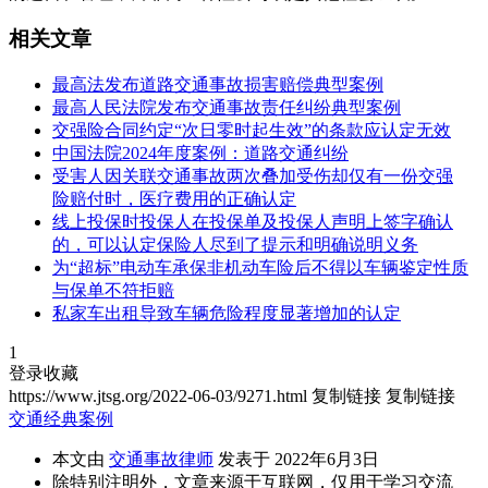
相关文章
最高法发布道路交通事故损害赔偿典型案例
最高人民法院发布交通事故责任纠纷典型案例
交强险合同约定“次日零时起生效”的条款应认定无效
中国法院2024年度案例：道路交通纠纷
受害人因关联交通事故两次叠加受伤却仅有一份交强
险赔付时，医疗费用的正确认定
线上投保时投保人在投保单及投保人声明上签字确认
的，可以认定保险人尽到了提示和明确说明义务
为“超标”电动车承保非机动车险后不得以车辆鉴定性质
与保单不符拒赔
私家车出租导致车辆危险程度显著增加的认定
1
登录收藏
https://www.jtsg.org/2022-06-03/9271.html
复制链接
复制链接
交通经典案例
本文由
交通事故律师
发表于 2022年6月3日
除特别注明外，文章来源于互联网，仅用于学习交流