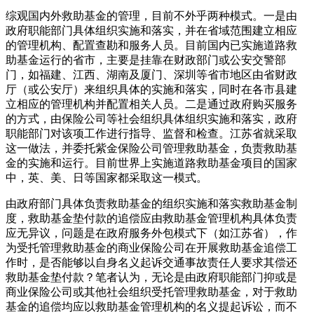
综观国内外救助基金的管理，目前不外乎两种模式。一是由
政府职能部门具体组织实施和落实，并在省域范围建立相应
的管理机构、配置查勘和服务人员。目前国内已实施道路救
助基金运行的省市，主要是挂靠在财政部门或公安交警部
门，如福建、江西、湖南及厦门、深圳等省市地区由省财政
厅（或公安厅）来组织具体的实施和落实，同时在各市县建
立相应的管理机构并配置相关人员。二是通过政府购买服务
的方式，由保险公司等社会组织具体组织实施和落实，政府
职能部门对该项工作进行指导、监督和检查。江苏省就采取
这一做法，并委托紫金保险公司管理救助基金，负责救助基
金的实施和运行。目前世界上实施道路救助基金项目的国家
中，英、美、日等国家都采取这一模式。
由政府部门具体负责救助基金的组织实施和落实救助基金制
度，救助基金垫付款的追偿应由救助基金管理机构具体负责
应无异议，问题是在政府服务外包模式下（如江苏省），作
为受托管理救助基金的商业保险公司在开展救助基金追偿工
作时，是否能够以自身名义起诉交通事故责任人要求其偿还
救助基金垫付款？笔者认为，无论是由政府职能部门抑或是
商业保险公司或其他社会组织受托管理救助基金，对于救助
基金的追偿均应以救助基金管理机构的名义提起诉讼，而不