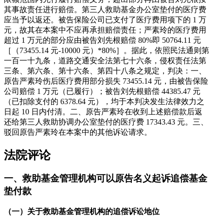
其事故责任进行赔偿。第三人救助基金办公室垫付的医疗费
应当予以返还。被告保险公司已支付了医疗费用项下的 1 万
元，故其在本案中不应再承担赔偿责任；严素玲的医疗费用
超过 1 万元的部分应由被告刘先根赔偿 80%即 50764.11 元
［（73455.14 元-10000 元）*80%］。据此，依照民法通则第
一百一十九条，道路交通安全法第七十六条，侵权责任法第
三条、第六条、第十六条、第四十八条之规定，判决：一、
原告严素玲伤后医疗费用部分损失 73455.14 元，由被告保险
公司赔偿 1 万元（已履行）；被告刘先根赔偿 44385.47 元
（已扣除支付的 6378.64 元），均于本判决发生法律效力之
日起 10 日内付清。二、原告严素玲在收到上述赔偿款后返
还给第三人救助协调办公室垫付的医疗费 17343.43 元。三、
驳回原告严素玲在本案中的其他诉讼请求。
法院评论
一、救助基金管理机构可以原告名义起诉追偿基金
垫付款
（一）关于救助基金管理机构的追偿诉讼地位