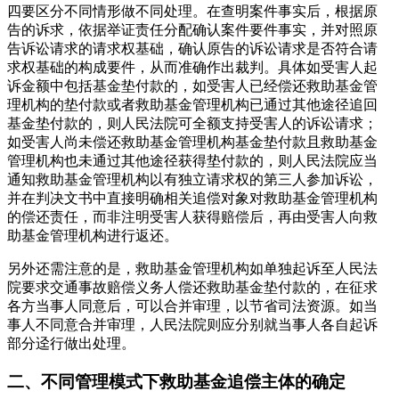
四要区分不同情形做不同处理。在查明案件事实后，根据原
告的诉求，依据举证责任分配确认案件要件事实，并对照原
告诉讼请求的请求权基础，确认原告的诉讼请求是否符合请
求权基础的构成要件，从而准确作出裁判。具体如受害人起
诉金额中包括基金垫付款的，如受害人已经偿还救助基金管
理机构的垫付款或者救助基金管理机构已通过其他途径追回
基金垫付款的，则人民法院可全额支持受害人的诉讼请求；
如受害人尚未偿还救助基金管理机构基金垫付款且救助基金
管理机构也未通过其他途径获得垫付款的，则人民法院应当
通知救助基金管理机构以有独立请求权的第三人参加诉讼，
并在判决文书中直接明确相关追偿对象对救助基金管理机构
的偿还责任，而非注明受害人获得赔偿后，再由受害人向救
助基金管理机构进行返还。
另外还需注意的是，救助基金管理机构如单独起诉至人民法
院要求交通事故赔偿义务人偿还救助基金垫付款的，在征求
各方当事人同意后，可以合并审理，以节省司法资源。如当
事人不同意合并审理，人民法院则应分别就当事人各自起诉
部分迳行做出处理。
二、不同管理模式下救助基金追偿主体的确定