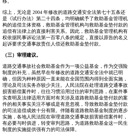
移。
综上，无论是 2004 年修改的道路交通安全法第七十五条还
是《试行办法》第二十四条，均明确赋予了救助基金管理机
构的追偿主体资格，救助基金管理机构与救助基金垫付款的
追偿有法律上的直接利害关系。因此，救助基金管理机构有
权依据民事诉讼法第一百零八条的规定，直接以原告的名义
起诉要求交通事故责任人偿还救助基金垫付款。
（三）审理建议。
道路交通事故社会救助基金作为一项公益基金，作为交强险
制度的补充，虽然早在年修改的道路交通安全法中就已明
确，但因为种种原因一直未能在全国范围内得到全面实施，
理论及司法实务亦较少关注。人民法院在处理道路交通事故
损害赔偿案件时，往往习惯沿用过往的审判思路，在案件事
实查明及法律适用方面对有关涉及道路救助基金垫付款的案
件的相关事实关注不够或是有意忽视，导致救助基金垫付款
的司法追偿成效十分有限。伴随着道路救助基金制度的逐步
实施，各地人民法院在审理道路交通事故损害赔偿案件时，
有必要与时俱进，转变审判思路，为道路救助基金这一民生
制度的实施提供强有力的司法保障。