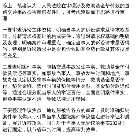
综上，笔者认为，人民法院在审理涉及救助基金垫付款的道
路交通事故损害赔偿案件时，可考虑遵循如下思路进行审
理：
一要审查诉讼主体资格，明确当事人的诉讼请求及请求权基
础，分析请求权基础的构成要件，通过对请求权基础的明确
及发现，明确案件审理重点，确定当事人的诉讼请求是否得
当，特别是诉讼请求中是否包含救助基金垫付款及其依据是
否充足。
二要查明案件事实，包括交通事故发生事实、救助基金垫付
款及偿还等事实。如事故当事人、事故发生时间和地点、事
故责任认定以及肇事车辆的保险等情形，救助基金是否垫
付、垫付金额、垫付时间及垫付费用类型、基金垫付款追偿
等，通过合理分配当事人的举证责任，全面查明案件事实，
避免事实认定不清，导致法律适用错误。
三要整理争议焦点，通过原被告各方的举证，及时准确归纳
案件争议焦点，引导当事人围绕案件争议焦点进行举证和质
证，展开诉辩攻防。同时对于当事人无异议的事实282及时
进行固定，以节省审判时间，提高审判效率。