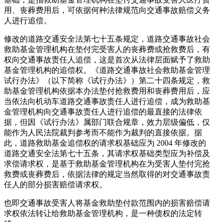
用、丧葬费用后，可依据何种法律规范向交通事故赔偿义务
人进行追偿。
修改的道路交通安全法第七十五条规定，道路交通事故社会
救助基金管理机构在垫付完受害人的丧葬费或抢救费后，有
权向交通事故责任人追偿，这是首次从法律层面赋予了救助
基金管理机构的追偿权。《道路交通事故社会救助基金管理
试行办法》（以下简称《试行办法》）第二十四条规定，救
助基金管理机构依据本办法垫付抢救费用和丧葬费用后，应
当依法向机动车道路交通事故责任人进行追偿，成为救助基
金管理机构向交通事故责任人进行追偿的最直接的法律依
据，但因《试行办法》属部门联合规章，效力层级偏低，仅
能作为人民法院裁判参考而不能作为裁判的直接依据。据
此，道路救助基金追偿权的请求权基础应为 2004 年修改的
道路交通安全法第七十五条，其请求权基础类型应为补偿及
求偿请求权，是基于救助基金管理机构在为受害人垫付完抢
救费或丧葬费后，依据法律的规定当然取得的对交通事故责
任人的部分损害赔偿请求权。
也即交通事故受害人将基金救助垫付款范围内的损害赔偿请
求权依法转让给救助基金管理机构，是一种债权的法定转