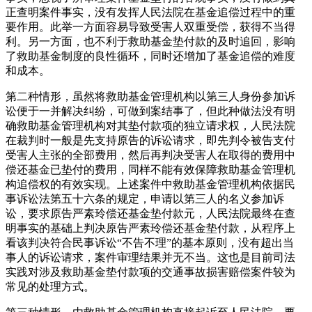
正查明案件事实，没有发挥人民法院在基金追偿过程中的重
要作用。此举一方面容易导致受害人双重受偿，获得不当得
利。另一方面，也不利于救助基金垫付款的及时追回，影响
了救助基金制度的良性循环，同时还增加了基金追偿的难度
和成本。
第二种情形，虽然将救助基金管理机构以第三人身份参加诉
讼便于一并解决纠纷，可做到案结事了，但此种做法没有明
确救助基金管理机构对其垫付款项的独立请求权，人民法院
在裁判时一般是先支持原告的诉讼请求，即先判令被告支付
受害人主张的全部费用，然后再判决受害人在取得的费用中
偿还基金已垫付的费用，同样不能有效保障救助基金管理机
构追偿权的有效实现。上述案件中救助基金管理机构依据民
事诉讼法第五十六条的规定，申请以第三人的名义参加诉
讼，要求原告严素玲偿还基金垫付款元，人民法院最终在查
明事实的基础上判决原告严素玲偿还基金垫付款，从程序上
看该判决符合民事诉讼“不告不理”的基本原则，没有超出当
事人的诉讼请求，案件审理结果并无不当。这也是目前司法
实践对涉及救助基金垫付款项的交通事故损害赔偿案件较为
常见的处理方式。