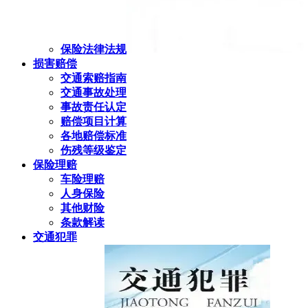
保险法律法规
损害赔偿
交通索赔指南
交通事故处理
事故责任认定
赔偿项目计算
各地赔偿标准
伤残等级鉴定
保险理赔
车险理赔
人身保险
其他财险
条款解读
交通犯罪