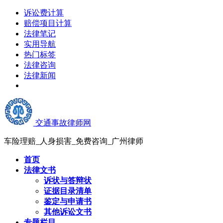
诉讼费计算
赔偿项目计算
法律笔记
实用导航
热门标签
法律咨询
法律新闻
交通事故律师网
车险理赔_人身损害_免费咨询_广州律师
首页
法律文书
诉状与答辩状
证据目录清单
鉴定与申请书
其他诉讼文书
专题栏目