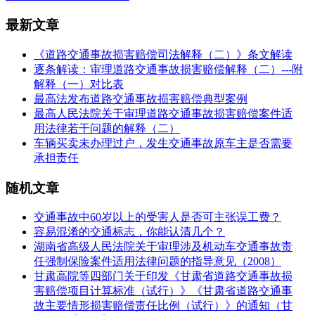
最新文章
《道路交通事故损害赔偿司法解释（二）》条文解读
逐条解读：审理道路交通事故损害赔偿解释（二）---附
解释（一）对比表
最高法发布道路交通事故损害赔偿典型案例
最高人民法院关于审理道路交通事故损害赔偿案件适
用法律若干问题的解释（二）
车辆买卖未办理过户，发生交通事故原车主是否需要
承担责任
随机文章
交通事故中60岁以上的受害人是否可主张误工费？
容易混淆的交通标志，你能认清几个？
湖南省高级人民法院关于审理涉及机动车交通事故责
任强制保险案件适用法律问题的指导意见（2008）
甘肃高院等四部门关于印发《甘肃省道路交通事故损
害赔偿项目计算标准（试行）》《甘肃省道路交通事
故主要情形损害赔偿责任比例（试行）》的通知（甘