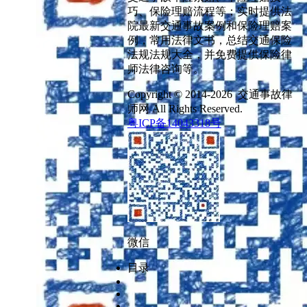
巧、保险理赔流程等；实时提供法
院最新交通事故案例和保险理赔案
例，常用法律文书，总结交通保险
法规法规大全，并免费提供保险律
师法律咨询等。
Copyright © 2014-2026 交通事故律
师网 All Rights Reserved.
粤ICP备14043318号
微信
目录