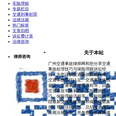
车险理赔
专题栏目
交通刑事犯罪
法律法规
热门标签
文章归档
诉讼费计算
法律咨询
关于本站
律师咨询
广州交通事故律师网和您分享交通
事故处理技巧与保险理赔诉讼经
验，为您详解交通事故赔偿标准、
交通事故责任认定、交通事故伤残
鉴定、交通事故处理流程等，以及
交通事故车险索赔、车险理赔技
巧、保险理赔流程等；实时提供法
院最新交通事故案例和保险理赔案
例，常用法律文书，总结交通保险
法规法规大全，并免费提供保险律