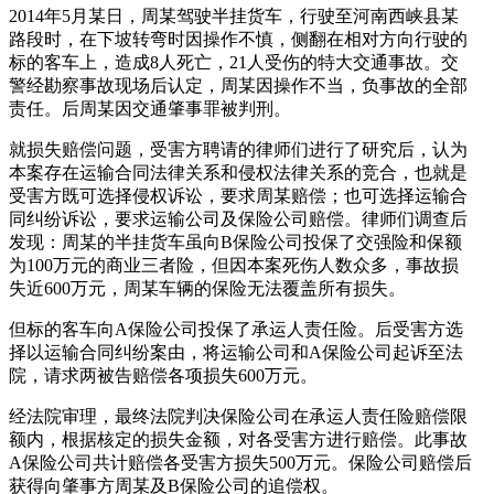
2014年5月某日，周某驾驶半挂货车，行驶至河南西峡县某
路段时，在下坡转弯时因操作不慎，侧翻在相对方向行驶的
标的客车上，造成8人死亡，21人受伤的特大交通事故。交
警经勘察事故现场后认定，周某因操作不当，负事故的全部
责任。后周某因交通肇事罪被判刑。
就损失赔偿问题，受害方聘请的律师们进行了研究后，认为
本案存在运输合同法律关系和侵权法律关系的竞合，也就是
受害方既可选择侵权诉讼，要求周某赔偿；也可选择运输合
同纠纷诉讼，要求运输公司及保险公司赔偿。律师们调查后
发现：周某的半挂货车虽向B保险公司投保了交强险和保额
为100万元的商业三者险，但因本案死伤人数众多，事故损
失近600万元，周某车辆的保险无法覆盖所有损失。
但标的客车向A保险公司投保了承运人责任险。后受害方选
择以运输合同纠纷案由，将运输公司和A保险公司起诉至法
院，请求两被告赔偿各项损失600万元。
经法院审理，最终法院判决保险公司在承运人责任险赔偿限
额内，根据核定的损失金额，对各受害方进行赔偿。此事故
A保险公司共计赔偿各受害方损失500万元。保险公司赔偿后
获得向肇事方周某及B保险公司的追偿权。