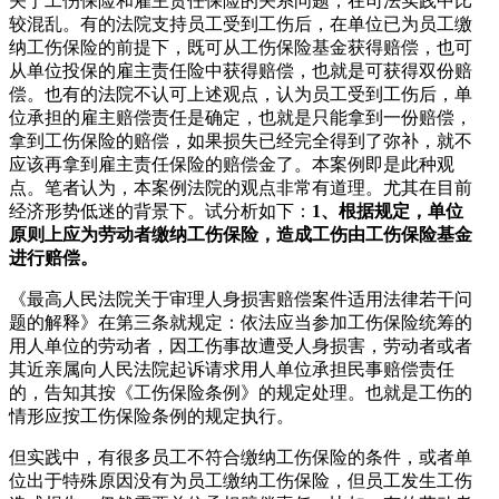
关于工伤保险和雇主责任保险的关系问题，在司法实践中比
较混乱。有的法院支持员工受到工伤后，在单位已为员工缴
纳工伤保险的前提下，既可从工伤保险基金获得赔偿，也可
从单位投保的雇主责任险中获得赔偿，也就是可获得双份赔
偿。也有的法院不认可上述观点，认为员工受到工伤后，单
位承担的雇主赔偿责任是确定，也就是只能拿到一份赔偿，
拿到工伤保险的赔偿，如果损失已经完全得到了弥补，就不
应该再拿到雇主责任保险的赔偿金了。本案例即是此种观
点。笔者认为，本案例法院的观点非常有道理。尤其在目前
经济形势低迷的背景下。试分析如下：
1、根据规定，单位
原则上应为劳动者缴纳工伤保险，造成工伤由工伤保险基金
进行赔偿。
《最高人民法院关于审理人身损害赔偿案件适用法律若干问
题的解释》在第三条就规定：依法应当参加工伤保险统筹的
用人单位的劳动者，因工伤事故遭受人身损害，劳动者或者
其近亲属向人民法院起诉请求用人单位承担民事赔偿责任
的，告知其按《工伤保险条例》的规定处理。也就是工伤的
情形应按工伤保险条例的规定执行。
但实践中，有很多员工不符合缴纳工伤保险的条件，或者单
位出于特殊原因没有为员工缴纳工伤保险，但员工发生工伤