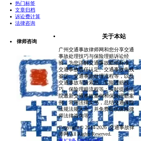
热门标签
文章归档
诉讼费计算
法律咨询
关于本站
律师咨询
广州交通事故律师网和您分享交通
事故处理技巧与保险理赔诉讼经
验，为您详解交通事故赔偿标准、
交通事故责任认定、交通事故伤残
鉴定、交通事故处理流程等，以及
交通事故车险索赔、车险理赔技
巧、保险理赔流程等；实时提供法
院最新交通事故案例和保险理赔案
例，常用法律文书，总结交通保险
法规法规大全，并免费提供保险律
师法律咨询等。
Copyright © 2014-2026 交通事故律
师网 All Rights Reserved.
粤ICP备14043318号