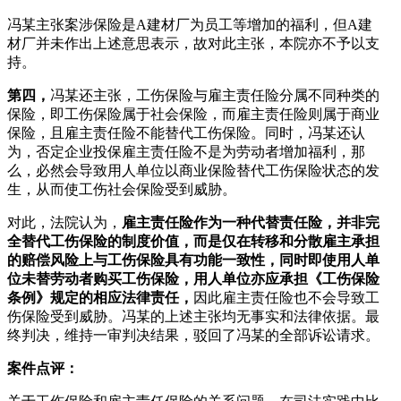
冯某主张案涉保险是A建材厂为员工等增加的福利，但A建
材厂并未作出上述意思表示，故对此主张，本院亦不予以支
持。
第四，
冯某还主张，工伤保险与雇主责任险分属不同种类的
保险，即工伤保险属于社会保险，而雇主责任险则属于商业
保险，且雇主责任险不能替代工伤保险。同时，冯某还认
为，否定企业投保雇主责任险不是为劳动者增加福利，那
么，必然会导致用人单位以商业保险替代工伤保险状态的发
生，从而使工伤社会保险受到威胁。
对此，法院认为，
雇主责任险作为一种代替责任险，并非完
全替代工伤保险的制度价值，而是仅在转移和分散雇主承担
的赔偿风险上与工伤保险具有功能一致性，同时即使用人单
位未替劳动者购买工伤保险，用人单位亦应承担《工伤保险
条例》规定的相应法律责任，
因此雇主责任险也不会导致工
伤保险受到威胁。冯某的上述主张均无事实和法律依据。最
终判决，维持一审判决结果，驳回了冯某的全部诉讼请求。
案件点评：