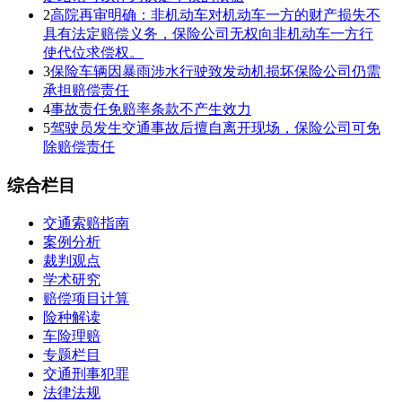
2
高院再审明确：非机动车对机动车一方的财产损失不
具有法定赔偿义务，保险公司无权向非机动车一方行
使代位求偿权。
3
保险车辆因暴雨涉水行驶致发动机损坏保险公司仍需
承担赔偿责任
4
事故责任免赔率条款不产生效力
5
驾驶员发生交通事故后擅自离开现场，保险公司可免
除赔偿责任
综合栏目
交通索赔指南
案例分析
裁判观点
学术研究
赔偿项目计算
险种解读
车险理赔
专题栏目
交通刑事犯罪
法律法规