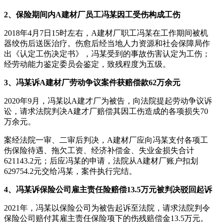
2、保险期间内A建材厂员工冯某因工受伤构成工伤
2018年4月7日15时左右，A建材厂职工冯某在工作期间被机
器绞伤后送医治疗。伤愈后经当地人力资源和社会保障局作
出《认定工伤决定书》，冯某受到的事故伤害认定为工伤；
经劳动能力鉴定委员会鉴定，致残程度为五级。
3、冯某诉A建材厂劳动争议案件获赔偿款62万余元
2020年9月，冯某以A建才厂为被告，向法院提起劳动争议诉
讼，请求法院判决A建才厂赔偿其因工伤造成的各项损失70
万余元。
案经法院一审、二审后判决，A建材厂应向冯某支付各项工
伤保险待遇、拖欠工资、经济补偿金、失业金损失合计
621143.2元；后应冯某的申请，法院从A建材厂账户扣划
629754.2元交给冯某，案件执行完结。
4、冯某诉保险公司雇主责任险赔偿13.5万元被判决驳回起诉
2021年，冯某以保险公司为被告起诉至法院，请求法院判令
保险公司赔付其雇主责任保险项下的伤残赔偿金13.5万元。