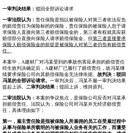
一审判决结果：
驳回全部诉讼请求
一审法院认为：
责任保险是指以被保险人对第三者依法应负
的赔偿责任为保险标的的保险，责任保险的被保险人怠于请
求保险人直接向第三者赔偿保险金的，第三者有权就其应获
赔偿部分直接向保险人请求赔偿保险金。但
第三者直接要求
保险人赔偿保险金的前提是被保险人对第三者仍负有赔偿责
任。
本案中，A建材厂对冯某受到的事故伤害应承担的赔偿责任
经生效判决确定后，A建材厂已履行了赔偿责任，故冯某继
续要求保险公司向其赔偿保险金无法律依据。
故判决：
驳回
冯某的全部诉讼请求。
一审判决后，冯某不服一审判决结果
提起上诉。
二审判决结果：
驳回上诉，维持原判。
二审法院认为：
本案的争议焦点，是保险公司应否对冯某承
担赔偿责任。
法院认为，保险公司对冯某并无经济赔偿责
任，具体理由如下：
第一，雇主责任险是指被保险人所雇佣的员工在受雇过程中
从事与保险单所载明的与被保险人业务有关的工作，而遭受