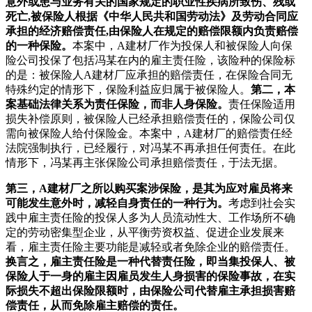
意外或患与业务有关的国家规定的职业性疾病所致伤、残或
死亡,被保险人根据《中华人民共和国劳动法》及劳动合同应
承担的经济赔偿责任,由保险人在规定的赔偿限额内负责赔偿
的一种保险。
本案中，A建材厂作为投保人和被保险人向保
险公司投保了包括冯某在内的雇主责任险，该险种的保险标
的是：被保险人A建材厂应承担的赔偿责任，在保险合同无
特殊约定的情形下，保险利益应归属于被保险人。
第二，本
案基础法律关系为责任保险，而非人身保险。
责任保险适用
损失补偿原则，被保险人已经承担赔偿责任的，保险公司仅
需向被保险人给付保险金。本案中，A建材厂的赔偿责任经
法院强制执行，已经履行，对冯某不再承担任何责任。在此
情形下，冯某再主张保险公司承担赔偿责任，于法无据。
第三，A建材厂之所以购买案涉保险，是其为应对雇员将来
可能发生意外时，减轻自身责任的一种行为。
考虑到社会实
践中雇主责任险的投保人多为人员流动性大、工作场所不确
定的劳动密集型企业，从平衡劳资权益、促进企业发展来
看，雇主责任险主要功能是减轻或者免除企业的赔偿责任。
换言之，雇主责任险是一种代替责任险，即当集投保人、被
保险人于一身的雇主因雇员发生人身损害的保险事故，在实
际损失不超出保险限额时，由保险公司代替雇主承担损害赔
偿责任，从而免除雇主赔偿的责任。