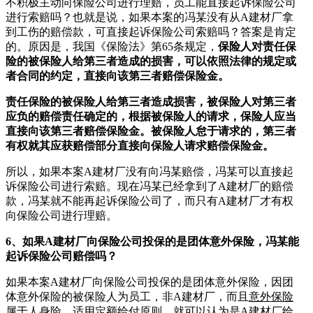
不积极主动向保险公司进行理赔，员工能直接起诉保险公司
进行索赔吗？也就是说，如果本案的冯某没有从A建材厂拿
到工伤的赔偿款，可直接起诉保险公司索赔吗？答案是肯定
的。原因是，我国《保险法》第65条规定，
保险人对责任保
险的被保险人给第三者造成的损害，可以依照法律的规定或
者合同的约定，直接向该第三者赔偿保险金。
责任保险的被保险人给第三者造成损害，被保险人对第三者
应负的赔偿责任确定的，根据被保险人的请求，保险人应当
直接向该第三者赔偿保险金。被保险人怠于请求的，第三者
有权就其应获赔偿部分直接向保险人请求赔偿保险金。
所以，如果本案A建材厂没有向冯某赔偿，冯某可以直接起
诉保险公司进行索赔。现在冯某已经拿到了A建材厂的赔偿
款，冯某就不能再起诉保险公司了，而只有A建材厂才有权
向保险公司进行理赔。
6、如果A建材厂向保险公司投保的是团体意外保险，冯某能
起诉保险公司赔偿吗？
如果本案A建材厂向保险公司投保的是团体意外保险，因团
体意外保险的被保险人为员工，非A建材厂，而且
意外保险
属于人身险，适用定额给付原则，就可以认为是A建材厂给