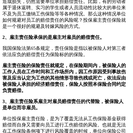
造成损失，仍然需要单位承担赔偿责任。比如，有的劳动者
属于退休返聘、实习的学生或者人员流动性比较大的单位来
不及为员工缴纳工伤保险等等各种情况。那么这种情况单位
如何规避对员工的赔偿责任的风险呢？投保雇主责任保险就
是一个很好的规避及转嫁风险的方式。
2、雇主责任险承保的是雇主对雇员的赔偿责任。
我国保险法第65条规定，责任保险是指以被保险人对第三者
依法应负的赔偿责任为保险标的的保险。
雇主责任险的保险责任就规定，在保险期间内，被保险人的
工作人员在工作时间和工作场所内，因工作原因受到事故伤
害及应当认定为工伤的其他情形导致伤残或死亡，依法应由
被保险人承担的经济赔偿责任，保险人按照本保险合同约定
负责赔偿。
3、雇主责任险系雇主对雇员赔偿责任的代替险，被保险人
是单位而非雇员。
单位投保雇主责任险，是为了覆盖无法从工伤保险基金获得
赔偿而自身又需要向员工进行工伤赔偿的风险。也就是无法
在工伤保险条例项下进行风险覆盖的时候，单位向保险公司