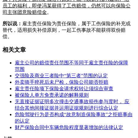
员工的福利，即使冯某获得了工伤赔偿，仍然可以向保险公
司主张团意险赔偿金
。
所以说：
雇主责任保险为责任保险，属于工伤保险的补充或
替代，适用损失补偿原则，一起工伤事故不能获得双份赔
偿。
相关文章
雇主公司的赔偿责任范围不等同于雇主责任险的保障
范围
交强险及商业三者险中“第三者”范围的认定
外卖骑手猝死后未尸检，保险公司能否拒赔
雇主责任险项下保险金请求权转让须综合审查
被保险人单方免责承诺的解释规则
无直接证据证明多次撞击交通事故损伤参与度时， 应
结合其他间接证据并运用证据规则进行综合认定
危险驾驶行为是否构成“故意制造保险事故”之拒赔事由
的认定
财产保险合同中车辆危险程度显著增加的法律认定