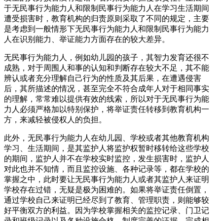
于无民事行为能力人和限制民事行为能力人在学习生活期间
遭受损害时，教育机构的归责原则采取了不同的规定，主要
是考虑到一般情形下无民事行为能力人和限制民事行为能力
人在识别能力、举证能力方面存在的较大差异。
无民事行为能力人，例如幼儿园的孩子，其智力发育还很不
成熟，对于周围人和事的认知和判断存在较大不足，其不能
辨认或者充分理解自己行为的性质及其后果，在遭遇侵害
后，其所描述的情况，甚至完全不符合成年人对于相同事实
的理解，常常难以提供有效的线索，所以对于无民事行为能
力人必须严格加以特别保护，将举证责任转移到教育机构一
方，来减轻被侵权人的负担。
此外，无民事行为能力人在幼儿园、学校或者其他教育机构
学习、生活期间，是其监护人将监护权暂时移转给这些学校
的期间，监护人并不在学校实时监控，发生损害时，监护人
对此也并不知情，而且监控设施、各种记录等，都在学校的
掌握之中，此时要让无民事行为能力人或者其监护人来证明
学校存在过错，无疑是极为困难的。如果将举证责任倒置，
通过学校自己来证明已经尽到了教育、管理职责，则能够较
好平衡双方的利益。因为学校掌握相关的监控记录、门卫记
录和班级记录以及各种设施合格、制度完善的证据，完成相