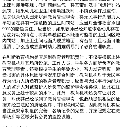
上课时屡屡犯规，教师感到生气，将其带到洗手间进行罚站
惩罚，结果幼儿在卫生间走动跳跃时，不慎跌倒摔成重伤。
法院认为幼儿园未尽到教育管理职责，将无民事行为能力人
单独留在具有一定危险的卫生间罚站，应当对全部损害承担
90%的赔偿责任。应当说，如果教师已经知道该名幼儿存在
活泼好动的特点，将其单独留在不能随时监看的卫生间区域
内罚站，加上卫生间地面为硬质地面，有台阶，且地面可能
湿滑，那么造成损害时幼儿园难谓尽到了教育管理职责。
在判断教育机构是否尽到教育管理职责时，不仅要根据上述
教育机构对其场所设施、工作人员、学生各方面所负有的教
育管理职责，还要根据学生的年龄大小、智力发育程度、遭
受损害的具体原因等情况来综合判断，教育机构对于无民事
行为能力人所负有的教育管理职责，应当与无民事行为能力
人的监护人对被监护人所负有的监护职责相类似，因此在注
意义务上处于较高的水平。此外，教育机构还负有证明义
务，即便其已经尽到了教育管理职责，也必须提供相应的证
据并经过法庭的质证程序，才能得到采信。因此教育机构应
当注意规章制度的完善，各项记录的完整，并按照规定在教
学场所等区域安装必要的监控设施。