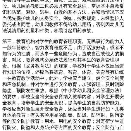
段。幼儿园的教职工也必须具有安全意识，掌握基本急救常
识和防范、避险、逃生、自救的基本方法，在紧急情况下应
当优先保护幼儿的人身安全。例如，按照规定，未经监护人
委托或者同意，幼儿园教师不得给幼儿用药，否则因幼儿无
法说清用药剂量和种类，容易引起用药事故。
第三，教育机构对学生的教育管理职责。无民事行为能力人
一般年龄较小，智力发育程度不足，由于活泼好动，或者不
知行为的性质，而从事一些危险行为，造成自己或他人的损
害，对此，教育机构必须依法履行对其学生的教育管理职
责。根据《义务教育法》的规定，学校对于学生不仅应当进
行知识的传授，还应当将德育、智育、体育、美育等有机统
一在教育教学活动中，此外，学校应当建立、健全安全制度
和应急机制，并对学生进行安全教育，加强管理，及时消除
隐患，预防发生事故。根据《中小学幼儿园安全管理办法》
的要求，学校应当将安全教育纳入教学内容，对学生开展安
全教育，培养学生的安全意识，提高学生的自我防护能力。
学校应当对新生展开安全教育，还应当对学生进行如下几类
具体的教育：有关实验用品的防毒、防爆、防辐射、防污染
等的安全防护教育；用水、用电的安全教育；对寄宿学生进
行防火、防盗和人身防护等方面的安全教育；安全防范与自