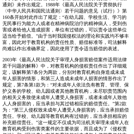
通则》未作出规定。1988年《最高人民法院关于贯彻执行
〈中华人民共和国民法通则〉若干问题的意见（试行）》第
160条开始对此作出了规定：“在幼儿园、学校生活、学习的
无民事行为能力人或者在精神病院治疗的精神病人，受到伤
害或者给他人造成损害，单位有过错的，可以责令这些单位
适当给予赔偿。”由于当时我国侵权法的理论和实践均不够丰
富，因此对于教育机构的责任性质、赔偿标准等，司法解释
尚难以作出准确界定，因此使用了责令适当赔偿的表述。
2003年《最高人民法院关于审理人身损害赔偿案件适用法律
若干问题的解释》中，对教育机构的侵权责任作出了详细规
定，该解释第7条分为两款，分别对教育机构自身造成未成
年人损害的情形，和第三人造成未成年人损害的情形作出了
规定，第7条第1款为：“对未成年人依法负有教育、管理、保
护义务的学校、幼儿园或者其他教育机构，未尽职责范围内
的相关义务致使未成年人遭受人身损害，或者未成年人致他
人人身损害的，应当承担与其过错相应的赔偿责任。”第2款
为：“第三人侵权致未成年人遭受人身损害的，应当承担赔偿
责任。学校、幼儿园等教育机构有过错的，应当承担相应的
补充赔偿责任。”这一规定不仅成为司法机关审理未成年人在
教育机构受到伤害类案件的主要依据，而且成为了《侵权责