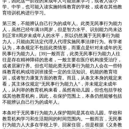
学，因此这一阶段的未成年人可能居家学习，或者入读小
学、中学，也可能入读实施特殊教育的学校，或者在其他教
育培训机构进行学习。
第三类，不能辨认自己行为的成年人。此类无民事行为能力
人，虽然已经年满18周岁，但是智力水平、识别能力尚未达
到正常8周岁未成年人的水平，所以仍然属于无民事行为能
力人，只能由其法定代理人代理实施民事法律行为。有学者
认为，本条规定不包括此类情形，而重点是针对未成年的无
民事行为能力人。[39]一般而言，此类无民事行为能力人往
往是存在精神障碍的患者，一般主要在医疗机构接受治疗，
或者居家疗养。但也可能此类无民事行为能力人会在一些特
殊教育机构或培训班接受一定的生活知识、机能的教育培
训，或者智力康复方面的教育。而且，从条文本身的规定来
看，其主体仅规定“无民事行为能力人”，并未规定未成年
人，从列举的教育机构来看，虽然有幼儿园，但也包括学校
或其他教育机构，因此，在保护范围上，本条仍然能够包括
不能辨认自己行为的成年人。
本条对于无民事行为能力人保护期间是其在幼儿园、学校和
教育机构学习和生活期间的时间范围内。一般而言，无民事
行为能力人大多在学校上学、回家住宿，但是根据《义务教