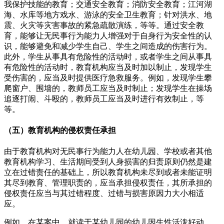
我保护技能的教育；交通安全教育；消防安全教育；江河湖
海、水库等地方戏水、游泳的安全卫生教育；针对洪水、地
震、火灾等灾害事故的紧急疏散演练，等等。通过安全教
育，能够让无民事行为能力人增强对于自身行为安全性的认
识，能够避免和减少学生自己、学生之间造成的伤害行为。
此外，学生从事具有危险性的活动时，或者学生之间从事具
有危险性的活动时，教育机构应当及时加以制止，发现学生
受伤害的，应当及时提供医疗急救服务。例如，发现学生攀
爬窗户、围墙的，教师员工应当及时制止；发现学生在操场
追逐打闹、斗殴的，教师员工应当及时进行有效制止，等
等。
（五）教育机构的侵权责任承担
由于教育机构对无民事行为能力人在幼儿园、学校或者其他
教育机构学习、生活期间受到人身损害的归责原则仍然是建
立在过错责任的基础上，所以教育机构未尽到或者未能证明
其尽到教育、管理职责的，应当承担侵权责任，其所承担的
侵权责任应当与其过错程度、过错与损害原因力大小相适
应。
例如，在某案中，就读于某幼儿园的幼儿因生性活泼好动，