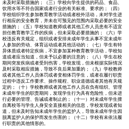
未及时采取措施的；（三）学校向学生提供的药品、食品、
饮用水等不符合国家或者行业的有关标准、要求的；（四）
学校组织学生参加教育教学活动或者校外活动，未对学生进
行相应的安全教育，并未在可预见的范围内采取必要的安全
措施的；（五）学校知道教师或者其他工作人员患有不适宜
担任教育教学工作的疾病，但未采取必要措施的；（六）学
校违反有关规定，组织或者安排未成年学生从事不宜未成年
人参加的劳动、体育运动或者其他活动的；（七）学生有特
异体质或者特定疾病，不宜参加某种教育教学活动，学校知
道或者应当知道，但未予以必要的注意的；（八）学生在校
期间突发疾病或者受到伤害，学校发现，但未根据实际情况
及时采取相应措施，导致不良后果加重的；（九）学校教师
或者其他工作人员体罚或者变相体罚学生，或者在履行职责
过程中违反工作要求、操作规程、职业道德或者其他有关规
定的；（十）学校教师或者其他工作人员在负有组织、管理
未成年学生的职责期间，发现学生行为具有危险性，但未进
行必要的管理、告诫或者制止的；（十一）对未成年学生擅
自离校等与学生人身安全直接相关的信息，学校发现或者知
道，但未及时告知未成年学生的监护人，导致未成年学生因
脱离监护人的保护而发生伤害的；（十二）学校有未依法履
行职责的其他情形的。