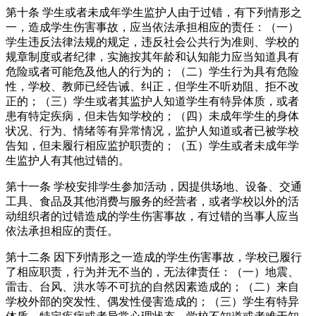
第十条 学生或者未成年学生监护人由于过错，有下列情形之
一，造成学生伤害事故，应当依法承担相应的责任：（一）
学生违反法律法规的规定，违反社会公共行为准则、学校的
规章制度或者纪律，实施按其年龄和认知能力应当知道具有
危险或者可能危及他人的行为的；（二）学生行为具有危险
性，学校、教师已经告诫、纠正，但学生不听劝阻、拒不改
正的；（三）学生或者其监护人知道学生有特异体质，或者
患有特定疾病，但未告知学校的；（四）未成年学生的身体
状况、行为、情绪等有异常情况，监护人知道或者已被学校
告知，但未履行相应监护职责的；（五）学生或者未成年学
生监护人有其他过错的。
第十一条 学校安排学生参加活动，因提供场地、设备、交通
工具、食品及其他消费与服务的经营者，或者学校以外的活
动组织者的过错造成的学生伤害事故，有过错的当事人应当
依法承担相应的责任。
第十二条 因下列情形之一造成的学生伤害事故，学校已履行
了相应职责，行为并无不当的，无法律责任：（一）地震、
雷击、台风、洪水等不可抗的自然因素造成的；（二）来自
学校外部的突发性、偶发性侵害造成的；（三）学生有特异