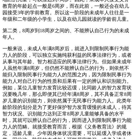
教育的年龄起点一般是6周岁，而在此前，一般还会在幼儿
园接受3年的学前教育。所以这一阶段的未成年人往往是一
年级和二年级的小学生，以及在幼儿园就读的学龄前儿童。
第二类，8周岁到18周岁之间的、不能辨认自己行为的未成
年人。
一般来说，未成人年满8周岁后，就进入到限制民事行为能
力人的阶段，可以独立实施纯获利益的民事法律行为，或者
从事与其年龄、智力相适应的民事法律行为。但如果未成年
人虽然年满8周岁，但仍然不能辨认自己的行为，则依然不
能归入限制民事行为能力人的范围之内，因为限制民事行为
能力人对自己行为的性质和后果有一定的辨认和识别能力。
例如，某位儿童智力发育比较迟缓，比同龄人的智力发育状
况要晚几年，那么即便其已经年满8周岁，其不具备正常8周
岁儿童的识别能力，则依然属于无民事行为能力人。此类年
龄阶段的划分是为了更好保护智力发育缓慢的未成人，待其
智力状况、识别能力达到正常8周岁儿童能够具备的水平
时，其就可以辨认自己的行为，因而进入到限制民事行为能
力人的范畴。就接受教育而言，根据《义务教育法》的规
定，适龄儿童、少年因身体状况需要，可以延缓入学或者休