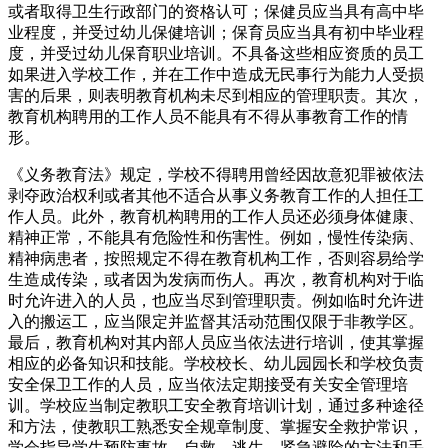
或者取得卫生行政部门的资格认可；保健员应当具有高中毕
业程度，并受过幼儿保健培训；保育员应当具有初中毕业程
度，并受过幼儿保育职业培训。不具备这些相应资质的员工
如果进入学校工作，并在工作中造成无民事行为能力人受损
害的后果，则表明教育机构未尽到相应的管理职责。其次，
教育机构聘用的工作人员不能具有不得从事教育工作的情
形。
《义务教育法》规定，学校不得聘用曾经因故意犯罪被依法
剥夺政治权利或者其他不适合从事义务教育工作的人担任工
作人员。此外，教育机构聘用的工作人员还必须身体健康、
精神正常，不能具有危险性和伤害性。例如，慢性传染病、
精神病患者，按照规定不得在教育机构工作，否则容易给学
生造成传染，或者因为发病而伤人。再次，教育机构对于临
时允许进入的人员，也应当尽到管理职责。例如临时允许进
入的搬运工，应当限定并监督其活动范围仅限于非教学区。
最后，教育机构对其内部人员应当依法进行培训，使其掌握
相应的必备知识和技能。学校校长、幼儿园园长和学校负责
安全保卫工作的人员，应当依法定期接受有关安全管理培
训。学校应当制定教职工安全教育培训计划，通过多种途径
和方法，使教职工熟悉安全规章制度、掌握安全救护常识，
学会指导学生预防事故、自救、逃生、紧急避险的方法和手