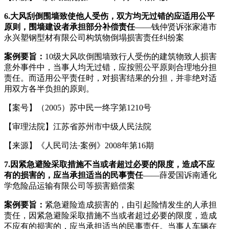
6.
大风刮倒围墙致使他人受伤，双方均无过错的应适用公平
原则，围墙建设者承担部分补偿责任
——钱仲贤诉张家港市
永兴塑钢型材有限公司构筑物倒塌损害责任纠纷案
案例要旨：
10级大风吹倒围墙致行人受伤的建筑物致人损害
意外事件中，当事人均无过错，应按照公平原则合理地分担
责任。而适用公平责任时，对损害结果的分担，并非绝对适
用双方各半负担的原则。
【案号】（2005）苏中民一终字第1210号
【审理法院】江苏省苏州市中级人民法院
【来源】《人民司法·案例》2008年第16期
7.
因紧急避险采取措施不当或者超过必要的限度，造成不应
有的损害的，应当承担适当的民事责任
——薛爱国诉南通化
学危险品运输有限公司等损害赔偿案
案例要旨：
紧急避险造成损害的，由引起险情发生的人承担
责任，因紧急避险采取措施不当或者超过必要的限度，造成
不应有的损害的，应当承担适当的民事责任。当事人车辆在