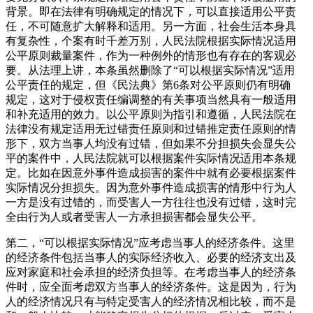
背景。即在法律有明确规定的情况下，可以直接适用公平责
任，不可随意扩大解释和适用。另一方面，社会生活本身具
有复杂性，个案有时千差万别，人民法院根据实际情况适用
公平原则裁量案件，作为一种例外的情形也有存在的客观必
要。从法理上讲，本条虽然删除了“可以根据实际情况”适用
公平责任的规定，但《民法典》第6条对公平原则仍有明确
规定，这对于侵权责任编调整的有关事项当然具有一般适用
和补充适用的效力。以公平原则为指引和遵循，人民法院在
法律没有规定适用无过错责任原则和过错推定责任原则的情
形下，双方当事人均没有过错，但如果不分担损失会显失公
平的案件中，人民法院就可以根据案件实际情况适用本条规
定。比如在因意外事件造成损害的案件中就有必要根据案件
实际情况分担损失。因为意外事件造成损害的情形中行为人
一方是没有过错的，而受害人一方往往也没有过错，这时完
全由行为人或者受害人一方承担损害都会显失公平。
第二，“可以根据实际情况”应考虑当事人的经济条件。这里
的经济条件包括当事人的实际经济收入、必要的经济支出及
应对家庭和社会承担的经济负担等。在考虑当事人的经济条
件时，应全面考虑双方当事人的经济条件。这是因为，行为
人的经济情况只有与特定受害人的经济情况相比较，而不是