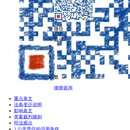
微信
目录
繁
律师咨询
重点条文
法条变迁说明
影响条文
类案裁判规则
司法观点
1.公平责任的适用条件