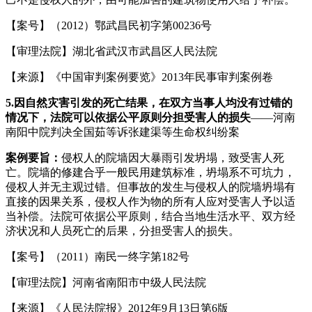
【案号】（2012）鄂武昌民初字第00236号
【审理法院】湖北省武汉市武昌区人民法院
【来源】《中国审判案例要览》2013年民事审判案例卷
5.
因自然灾害引发的死亡结果，在双方当事人均没有过错的
情况下，法院可以依据公平原则分担受害人的损失
——河南
南阳中院判决全国茹等诉张建渠等生命权纠纷案
案例要旨：
侵权人的院墙因大暴雨引发坍塌，致受害人死
亡。院墙的修建合乎一般民用建筑标准，坍塌系不可坑力，
侵权人并无主观过错。但事故的发生与侵权人的院墙坍塌有
直接的因果关系，侵权人作为物的所有人应对受害人予以适
当补偿。法院可依据公平原则，结合当地生活水平、双方经
济状况和人员死亡的后果，分担受害人的损失。
【案号】（2011）南民一终字第182号
【审理法院】河南省南阳市中级人民法院
【来源】《人民法院报》2012年9月13日第6版