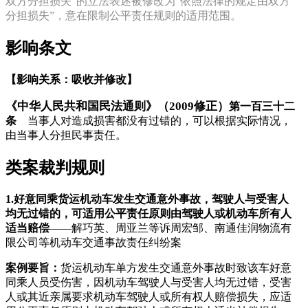
双方分担损失”的立法表述被修改为“依照法律的规定由双方
分担损失”，意在限制公平责任规则的适用范围。
影响条文
【影响关系：吸收并修改】
《中华人民共和国民法通则》（2009修正）
第一百三十二
条
当事人对造成损害都没有过错的，可以根据实际情况，
由当事人分担民事责任。
类案裁判规则
1.
好意同乘货运机动车发生交通意外事故，驾驶人与受害人
均无过错的，可适用公平责任原则由驾驶人或机动车所有人
适当赔偿
——解巧英、周亚兰等诉周宏邹、南通佳润物流有
限公司等机动车交通事故责任纠纷案
案例要旨：
货运机动车单方发生交通意外事故时致该车好意
同乘人员受伤害，因机动车驾驶人与受害人均无过错，受害
人或其近亲属要求机动车驾驶人或所有权人赔偿损失，应适