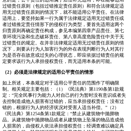
过错责任原则（包括过错推定责任原则）和符合法律规定适
用无过错责任原则的情况下，就不能适用公平责任。在法律
适用上，要坚持如果一行为属于法律规定适用无过错责任或
者过错推定责任情形下的侵权行为类型，要首先适用这两个
归责原则再确定责任构成，参见本编第四章产品责任、第七
章环境污染和生态破坏责任、第八章高度危险责任中关于无
过错责任的规定。在并非法律规定适用无过错责任原则的情
况下，则要从行为人加害行为的外在表现判断行为人对其行
为是否存在故意或过失的心理状态，即应依据过错责任的规
定要求该行为人承担侵权责任，而无适用本条的可能。
（2）必须是法律规定的适用公平责任的情形
如上所述，本条规定对于适用公平责任的范围作了明确限
制。相关规定主要包括：（1）《民法典》第1190条第1款规
定：“完全民事行为能力人对自己的行为暂时没有意识或者失
去控制造成他人损害有过错的，应当承担侵权责任；没有过
错的，根据行为人的经济状况对受害人适当补偿。”（2）
《民法典》第1254条第1款规定：“禁止从建筑物中抛掷物
品。从建筑物中抛掷物品或者从建筑物上坠落的物品造成他
人损害的，由侵权人依法承担侵权责任；经调查难以确定具