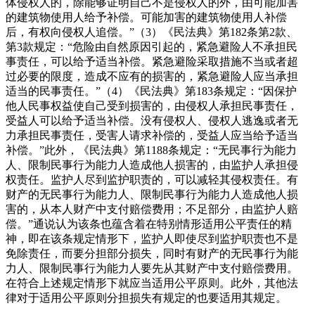
体侵权人的，除能够证明自己不是侵权人的外，由可能加害
的建筑物使用人给予补偿。可能加害的建筑物使用人补偿
后，有权向侵权人追偿。”（3）《民法典》第182条第2款、
第3款规定：“危险由自然原因引起的，紧急避险人不承担民
事责任，可以给予适当补偿。紧急避险采取措施不当或者超
过必要的限度，造成不应有的损害的，紧急避险人应当承担
适当的民事责任。”（4）《民法典》第183条规定：“因保护
他人民事权益使自己受到损害的，由侵权人承担民事责任，
受益人可以给予适当补偿。没有侵权人、侵权人逃逸或者无
力承担民事责任，受害人请求补偿的，受益人应当给予适当
补偿。”此外，《民法典》第1188条规定：“无民事行为能力
人、限制民事行为能力人造成他人损害的，由监护人承担侵
权责任。监护人尽到监护职责的，可以减轻其侵权责任。有
财产的无民事行为能力人、限制民事行为能力人造成他人损
害的，从本人财产中支付赔偿费用；不足部分，由监护人赔
偿。”通说认为该条也蕴含着在特别情形适用公平责任的精
神，即在该条规定情形下，监护人即使尽到监护职责也不是
免除责任，而要分担部分损失，同时有财产的无民事行为能
力人、限制民事行为能力人要先从其财产中支付赔偿费用。
在符合上述规定情形下就应当适用公平原则。此外，其他法
律对于适用公平原则分担损失有规定的也要适用其规定。