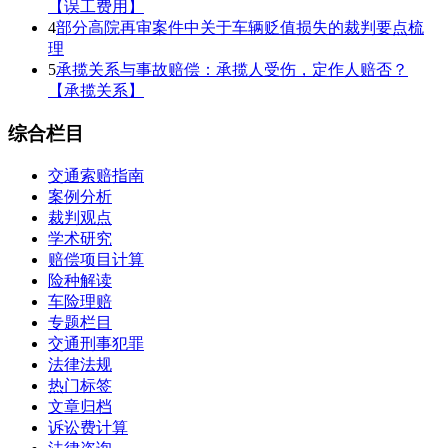
【误工费用】
4
部分高院再审案件中关于车辆贬值损失的裁判要点梳
理
5
承揽关系与事故赔偿：承揽人受伤，定作人赔否？
【承揽关系】
综合栏目
交通索赔指南
案例分析
裁判观点
学术研究
赔偿项目计算
险种解读
车险理赔
专题栏目
交通刑事犯罪
法律法规
热门标签
文章归档
诉讼费计算