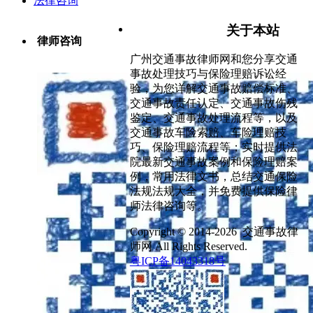
法律咨询
关于本站
律师咨询
广州交通事故律师网和您分享交通
事故处理技巧与保险理赔诉讼经
验，为您详解交通事故赔偿标准、
交通事故责任认定、交通事故伤残
鉴定、交通事故处理流程等，以及
交通事故车险索赔、车险理赔技
巧、保险理赔流程等；实时提供法
院最新交通事故案例和保险理赔案
例，常用法律文书，总结交通保险
法规法规大全，并免费提供保险律
师法律咨询等。
Copyright © 2014-2026 交通事故律
师网 All Rights Reserved.
粤ICP备14043318号