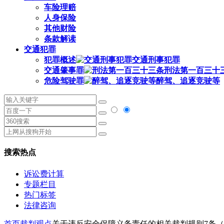
车险理赔
人身保险
其他财险
条款解读
交通犯罪
犯罪概述
交通刑事犯罪
交通肇事罪
刑法第一百三十
危险驾驶罪
醉驾、追逐竞驶等
搜索热点
诉讼费计算
专题栏目
热门标签
法律咨询
首页
裁判观点
关于违反安全保障义务责任的相关裁判规则7条