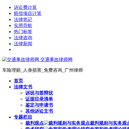
诉讼费计算
赔偿项目计算
法律笔记
实用导航
热门标签
法律咨询
法律新闻
交通事故律师网
车险理赔_人身损害_免费咨询_广州律师
首页
法律文书
诉状与答辩状
证据目录清单
鉴定与申请书
其他诉讼文书
专题栏目
裁判观点
裁判规则与实务观