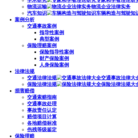
学术研究
专家和学者理论研
物流运输
物流企业法律实务
汽车知识
车辆构造与驾驶知
案例分析
交通事故案例
指导性案例
典型案例
保险理赔案例
保险指导性案例
财产保险案例
人身保险案例
法律法规
交通法律法规
交通事故法律大
保险法律法规
保险法律法规大
损害赔偿
交通索赔指南
交通事故处理
事故责任认定
赔偿项目计算
各地赔偿标准
伤残等级鉴定
保险理赔