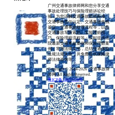
广州交通事故律师网和您分享交通
事故处理技巧与保险理赔诉讼经
验，为您详解交通事故赔偿标准、
交通事故责任认定、交通事故伤残
鉴定、交通事故处理流程等，以及
交通事故车险索赔、车险理赔技
巧、保险理赔流程等；实时提供法
院最新交通事故案例和保险理赔案
例，常用法律文书，总结交通保险
法规法规大全，并免费提供保险律
师法律咨询等。
Copyright © 2014-2026 交通事故律
师网 All Rights Reserved.
粤ICP备14043318号