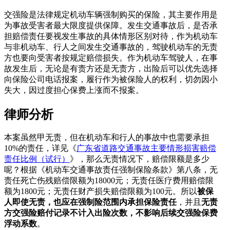
交强险是法律规定机动车辆强制购买的保险，其主要作用是
为事故受害者最大限度提供保障。发生交通事故后，是否承
担赔偿责任要视发生事故的具体情形区别对待，作为机动车
与非机动车、行人之间发生交通事故的，驾驶机动车的无责
方也要向受害者按规定赔偿损失。作为机动车驾驶人，在事
故发生后，无论是有责方还是无责方，出险后可以优先选择
向保险公司电话报案，履行作为被保险人的权利，切勿因小
失大，因过度担心保费上涨而不报案。
律师分析
本案虽然甲无责，但在机动车和行人的事故中也需要承担
10%的责任，
详见《
广东省道路交通事故主要情形损害赔偿
责任比例（试行）
》
，那么无责情况下，赔偿限额是多少
呢？
根据《机动车交通事故责任强制保险条款》第八条，无
责任死亡伤残赔偿限额为18000元；无责任医疗费用赔偿限
额为1800元；无责任财产损失赔偿限额为100元。所以
被保
人即使无责，也应在强制险范围内承担保险责任
，并且
无责
方交强险赔付记录不计入出险次数，不影响后续交强险保费
浮动系数
。