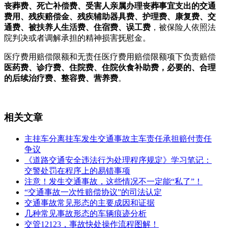
丧葬费、死亡补偿费、受害人亲属办理丧葬事宜支出的交通
费用、残疾赔偿金、残疾辅助器具费、护理费、康复费、交
通费、被扶养人生活费、住宿费、误工费
，被保险人依照法
院判决或者调解承担的精神损害抚慰金。
医疗费用赔偿限额和无责任医疗费用赔偿限额项下负责赔偿
医药费、诊疗费、住院费、住院伙食补助费，必要的、合理
的后续治疗费、整容费、营养费
。
相关文章
主挂车分离挂车发生交通事故主车责任承担赔付责任
争议
《道路交通安全违法行为处理程序规定》学习笔记：
交警处罚在程序上的易错事项
注意！发生交通事故，这些情况不一定能“私了”！
“交通事故一次性赔偿协议”的司法认定
交通事故常见形态的主要成因和证据
几种常见事故形态的车辆痕迹分析
交管12123，事故快处操作流程图解！