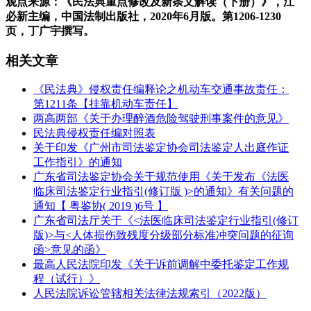
观点来源：《民法典重点修改及新条文解读（下册）》，江
必新主编，中国法制出版社，2020年6月版。第1206-1230
页，丁广宇撰写。
相关文章
《民法典》侵权责任编释论之机动车交通事故责任：
第1211条【挂靠机动车责任】
两高两部《关于办理醉酒危险驾驶刑事案件的意见》
民法典侵权责任编对照表
关于印发《广州市司法鉴定协会司法鉴定人出庭作证
工作指引》的通知
广东省司法鉴定协会关于规范使用《关于发布《法医
临床司法鉴定行业指引(修订版 )>的通知》有关问题的
通知【 粤鉴协( 2019 )6号 】
广东省司法厅关于《<法医临床司法鉴定行业指引(修订
版)>与<人体损伤致残度分级部分标准冲突问题的征询
函>意见的函》
最高人民法院印发《关于诉前调解中委托鉴定工作规
程（试行）》
人民法院诉讼管辖相关法律法规索引（2022版）