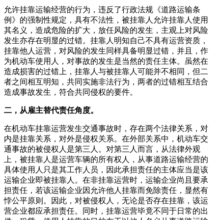
允许挂靠运输经营的行为，违反了行政法规《道路运输条
例》的强制性规定，具有不法性，被挂靠人允许挂靠人使用
其名义，造成危险的扩大，放任风险的发生，主观上对风险
发生亦存在明显的过错。挂靠人明知自己不具有运营资质，
挂靠他人运营，对风险的发生同样具备明显过错，并且，作
为机动车使用人，对事故的发生是当然的责任主体。虽然在
造成损害的过错上，挂靠人与被挂靠人可能并不相同，但二
者之间相互明知，共同实施非法行为，两者的过错相互结合
造成事故发生，符合共同侵权的要件。
二，从雇主替代责任角度。
在机动车挂靠运营发生交通事故时，存在两个法律关系，对
内是挂靠关系，对外是侵权关系。在外部关系中，机动车交
通事故的被侵权人是第三人。对第三人而言，从法律外观
上，被挂靠人是运营车辆的所有权人，从事道路运输经营的
具体使用人只是其工作人员，因此承担责任的主体应当是该
运输企业即被挂靠人。在非挂靠运营时，运输企业尚且要承
担责任，若该运输企业因允许他人挂靠而免除责任，显然有
悖公平原则。因此，对被侵权人，无论是否存在挂靠，该运
营企业都应承担责任。同时，挂靠运营毕竟不同于日常的出