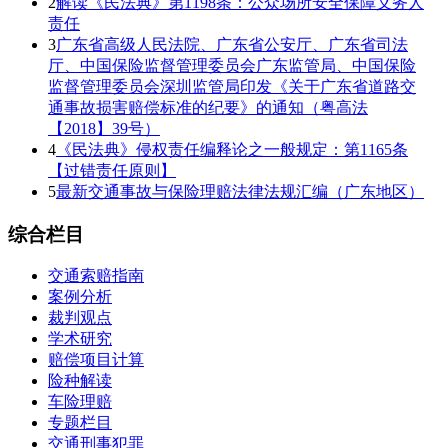
2
解读《民法典》第1198条：公众场所安全保障义务人
责任
3
广东省高级人民法院、广东省公安厅、广东省司法
厅、中国保险监督管理委员会广东监管局、中国保险
监督管理委员会深圳监管局印发《关于广东省道路交
通事故损害赔偿标准的纪要》的通知（粤高法
【2018】39号）
4
《民法典》侵权责任编释论之一般规定：第1165条
【过错责任原则】
5
最新交通事故与保险理赔法律法规汇编（广东地区）
综合栏目
交通索赔指南
案例分析
裁判观点
学术研究
赔偿项目计算
险种解读
车险理赔
专题栏目
交通刑事犯罪