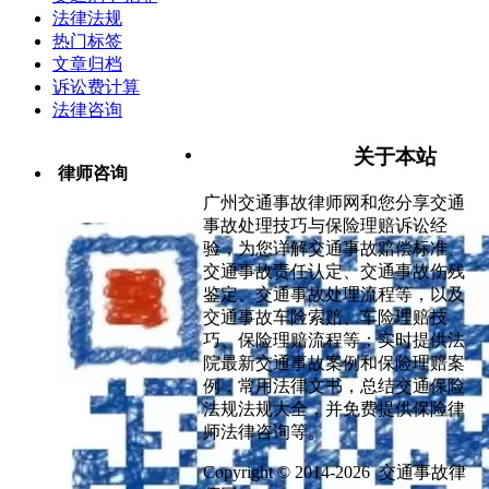
法律法规
热门标签
文章归档
诉讼费计算
法律咨询
关于本站
律师咨询
广州交通事故律师网和您分享交通
事故处理技巧与保险理赔诉讼经
验，为您详解交通事故赔偿标准、
交通事故责任认定、交通事故伤残
鉴定、交通事故处理流程等，以及
交通事故车险索赔、车险理赔技
巧、保险理赔流程等；实时提供法
院最新交通事故案例和保险理赔案
例，常用法律文书，总结交通保险
法规法规大全，并免费提供保险律
师法律咨询等。
Copyright © 2014-2026 交通事故律