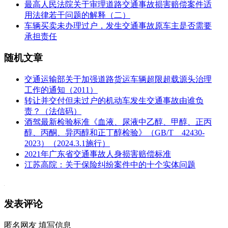
最高人民法院关于审理道路交通事故损害赔偿案件适
用法律若干问题的解释（二）
车辆买卖未办理过户，发生交通事故原车主是否需要
承担责任
随机文章
交通运输部关于加强道路货运车辆超限超载源头治理
工作的通知（2011）
转让并交付但未过户的机动车发生交通事故由谁负
责？（法信码）
酒驾最新检验标准《血液、尿液中乙醇、甲醇、正丙
醇、丙酮、异丙醇和正丁醇检验》（GB/T 42430-
2023）（2024.3.1施行）
2021年广东省交通事故人身损害赔偿标准
江苏高院：关于保险纠纷案件中的十个实体问题
发表评论
匿名网友
填写信息