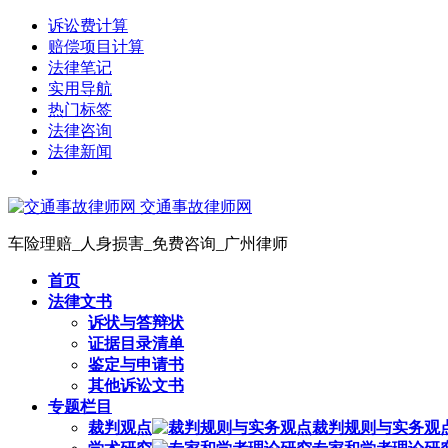
诉讼费计算
赔偿项目计算
法律笔记
实用导航
热门标签
法律咨询
法律新闻
交通事故律师网
车险理赔_人身损害_免费咨询_广州律师
首页
法律文书
诉状与答辩状
证据目录清单
鉴定与申请书
其他诉讼文书
专题栏目
裁判观点
裁判规则与实务观