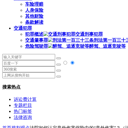
车险理赔
人身保险
其他财险
条款解读
交通犯罪
犯罪概述
交通刑事犯罪
交通肇事罪
刑法第一百三十
危险驾驶罪
醉驾、追逐竞驶等
搜索热点
诉讼费计算
专题栏目
热门标签
法律咨询
首页
裁判观点
法院如何认定意外伤害保险中的“意外伤害”？（