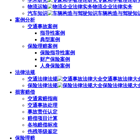
学术研究
专家和学者理论研
物流运输
物流企业法律实务
汽车知识
车辆构造与驾驶知
案例分析
交通事故案例
指导性案例
典型案例
保险理赔案例
保险指导性案例
财产保险案例
人身保险案例
法律法规
交通法律法规
交通事故法律大
保险法律法规
保险法律法规大
损害赔偿
交通索赔指南
交通事故处理
事故责任认定
赔偿项目计算
各地赔偿标准
伤残等级鉴定
保险理赔