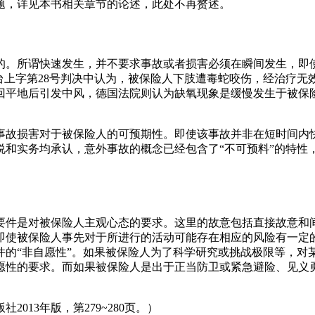
题，详见本书相关章节的论述，此处不再赘述。
的。所谓快速发生，并不要求事故或者损害必须在瞬间发生，即
度台上字第28号判决中认为，被保险人下肢遭毒蛇咬伤，经治疗
回平地后引发中风，德国法院则认为缺氧现象是缓慢发生于被保
事故损害对于被保险人的可预期性。即使该事故并非在短时间内
说和实务均承认，意外事故的概念已经包含了“不可预料”的特性
要件是对被保险人主观心态的要求。这里的故意包括直接故意和
即使被保险人事先对于所进行的活动可能存在相应的风险有一定
件的“非自愿性”。如果被保险人为了科学研究或挑战极限等，对
愿性的要求。而如果被保险人是出于正当防卫或紧急避险、见义
13年版，第279~280页。）