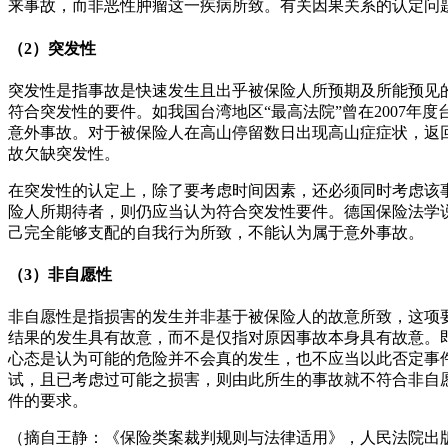
来事故，而非恶性肿瘤这一疾病所致。有关因果关系的认定问
（2）突发性
突发性是指事故是快速发生且出乎被保险人所预期及所能预见
符合突发性的要件。如我国台湾地区“最高法院”曾在2007年
意外事故。对于被保险人在高山停留数日出现高山症症状，返
故欠缺突发性。
在突发性的认定上，除了要考虑时间因素，还必须同时考虑该
险人所期待者，则仍应当认为符合突发性要件。德国保险法学
己完全能够支配的自我行为所致，不能认为属于意外事故。
（3）非自愿性
非自愿性是指损害的发生并非基于被保险人的故意所致，这项
结果的发生具有故意，而不是仅指对原因事故本身具有故意。
心态是认为可能的危险并不会真的发生，也不应当以此否定事
试，且已考虑过可能之损害，则由此所生的事故就不符合非自
件的要求。
（摘自王静：《保险类案裁判规则与法律适用》，人民法院出版社20