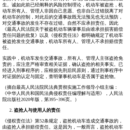
生。诚如此前已经阐释的风险控制理论，机动车被盗抢，机
动车所有人、管理人非因自己意愿、也非自己过错脱离了对
机动车的控制，对此后的交通事故既无法预见也无法预防，
对交通事故的发生不存在过错。自然不应承担责任。因此
《最高人民法院关于被盗机动车辆肇事后由谁承担损害赔偿
责任问题的批复》以及《侵权责任法》都明确规定了机动车
被盗抢发生交通事故，机动车所有人、管理人不承担赔偿责
任。
实践中，机动车发生交通事故，所有人、管理人主张盗抢免
责的，应注意严格审查相关证据，确认盗抢的相关事实。已
经进入刑事程序的，应根据先刑后民原则，通过刑事程序中
对证据的认定与固定，查明肇事机动车是否属于盗抢物。
（摘自最高人民法院民法典贯彻实施工作领导小组主编：
《中华人民共和国民法典侵权责任编理解与适用》，人民法
院出版社2020年版，第395~396页。）
盗抢人与使用人的责任
《侵权责任法》第52条规定，盗抢机动车造成交通事故的，
由盗抢人承担赔偿责任。这是因为，一般而言，盗抢机动车