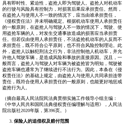
具有即时性、紧迫性，盗抢人即为驾驶人。盗抢人对机动车
的行驶与风险具有控制力，对损害后果应承担责任。然而，
在盗抢人与使用人不一致的情况下，应当由谁承担责任，
《侵权责任法》并未明确规定。根据机动车使用人承担责任
的一般原则，在盗抢人与驾驶人不一致的情况下，驾驶、使
用盗抢车辆的人，对发生交通事故造成的损害应当承担责
任。但若仅由使用人承担责任，不法盗抢机动车的人反而不
承担责任，既不符合公平原则，也不符合风险控制理论。此
外，盗抢人以触犯刑法之行为，非法控制他人机动车，并允
许他人驾驶车辆，是造成风险和事故的直接原因。况且，一
般而言，盗抢人与驾驶人对车辆为被盗抢皆为明知，驾驶被
盗抢车辆也通常为了继续进行不法行为。因此，本条在《侵
权责任法》的基础上规定，由盗抢人与使用人共同承担连带
责任，既符合使用人承担责任的一般原则，也能更好地惩戒
盗抢行为人。
（摘自最高人民法院民法典贯彻实施工作领导小组主编：
《中华人民共和国民法典侵权责任编理解与适用》，人民法
院出版社2020年版，第396页。）
保险人的追偿权及赔付范围