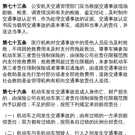
第七十三条
公安机关交通管理部门应当根据交通事故现场
勘验、检查、调查情况和有关的检验、鉴定结论，及时制作
交通事故认定书，作为处理交通事故的证据。交通事故认定
书应当载明交通事故的基本事实、成因和当事人的责任，并
送达当事人。
第七十五条
医疗机构对交通事故中的受伤人员应当及时抢
救，不得因抢救费用未及时支付而拖延救治。肇事车辆参加
机动车第三者责任强制保险的，由保险公司在责任限额范围
内支付抢救费用；抢救费用超过责任限额的，未参加机动车
第三者责任强制保险或者肇事后逃逸的，由道路交通事故社
会救助基金先行垫付部分或者全部抢救费用，道路交通事故
社会救助基金管理机构有权向交通事故责任人追偿。
第七十六条
机动车发生交通事故造成人身伤亡、财产损失
的，由保险公司在机动车第三者责任强制保险责任限额范围
内予以赔偿；不足的部分，按照下列规定承担赔偿责任：
（一）机动车之间发生交通事故的，由有过错的一方承担赔
偿责任；双方都有过错的，按照各自过错的比例分担责任。
（二）机动车与非机动车驾驶人、行人之间发生交通事故，