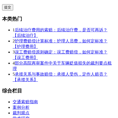
本类热门
1
后续治疗费用的索赔：后续治疗费，是否可再诉？
【后续治疗】
2
护理费赔偿计算标准：护理人员费，如何定标准？
【护理费用】
3
误工费赔偿原则确定：误工费赔偿，如何定标准？
【误工费用】
4
部分高院再审案件中关于车辆贬值损失的裁判要点梳
理
5
承揽关系与事故赔偿：承揽人受伤，定作人赔否？
【承揽关系】
综合栏目
交通索赔指南
案例分析
裁判观点