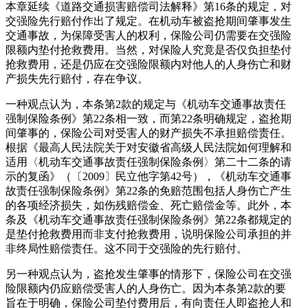
本章延续《道路交通损害赔偿司法解释》第16条的规定，对
交强险先行赔付作出了规定。在机动车被盗抢期间肇事发生
交通事故，为保障受害人的权利，保险公司仍需要在交强险
限额内垫付抢救费用。当然，对保险人究竟是否仅负担垫付
抢救费用，还是仍应在交强险限额内对他人的人身伤亡和财
产损失先行赔付，存在争议。
一种观点认为，本条第2款的规定与《机动车交通事故责任
强制保险条例》第22条相一致，而第22条明确规定，盗抢期
间肇事的，保险公司对受害人的财产损失不承担赔偿责任。
根据《最高人民法院关于对安徽省高级人民法院如何理解和
适用〈机动车交通事故责任强制保险条例〉第二十二条的请
示的复函》（〔2009〕民立他字第42号），《机动车交通事
故责任强制保险条例》第22条的免赔范围包括人身伤亡产生
的各项经济损失，如伤残赔偿金、死亡赔偿金等。此外，本
条及《机动车交通事故责任强制保险条例》第22条都规定的
是垫付抢救费用而非支付抢救费用，说明保险公司承担的并
非终局性赔偿责任。这不同于交强险的先行赔付。
另一种观点认为，盗抢发生肇事的情形下，保险公司在交强
险限额内仍应赔偿受害人的人身伤亡。因为本条第2款的要
旨在于明确，保险公司垫付费用后，有向责任人即盗抢人和