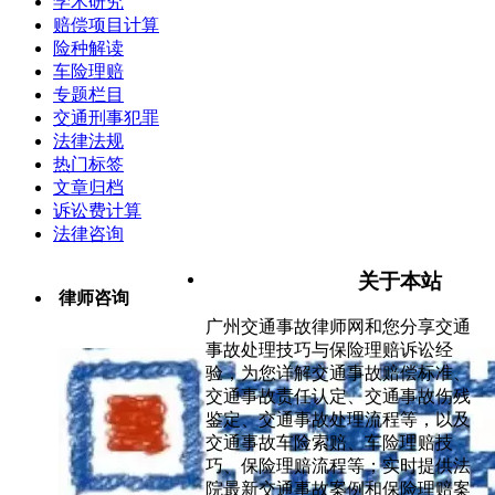
学术研究
赔偿项目计算
险种解读
车险理赔
专题栏目
交通刑事犯罪
法律法规
热门标签
文章归档
诉讼费计算
法律咨询
关于本站
律师咨询
广州交通事故律师网和您分享交通
事故处理技巧与保险理赔诉讼经
验，为您详解交通事故赔偿标准、
交通事故责任认定、交通事故伤残
鉴定、交通事故处理流程等，以及
交通事故车险索赔、车险理赔技
巧、保险理赔流程等；实时提供法
院最新交通事故案例和保险理赔案