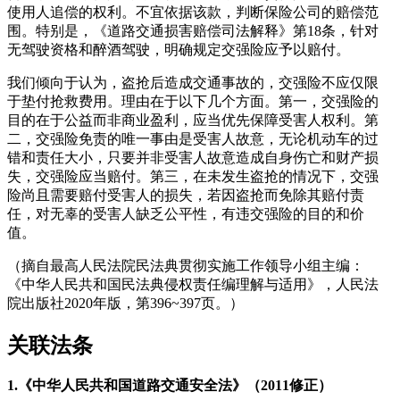
使用人追偿的权利。不宜依据该款，判断保险公司的赔偿范
围。特别是，《道路交通损害赔偿司法解释》第18条，针对
无驾驶资格和醉酒驾驶，明确规定交强险应予以赔付。
我们倾向于认为，盗抢后造成交通事故的，交强险不应仅限
于垫付抢救费用。理由在于以下几个方面。第一，交强险的
目的在于公益而非商业盈利，应当优先保障受害人权利。第
二，交强险免责的唯一事由是受害人故意，无论机动车的过
错和责任大小，只要并非受害人故意造成自身伤亡和财产损
失，交强险应当赔付。第三，在未发生盗抢的情况下，交强
险尚且需要赔付受害人的损失，若因盗抢而免除其赔付责
任，对无辜的受害人缺乏公平性，有违交强险的目的和价
值。
（摘自最高人民法院民法典贯彻实施工作领导小组主编：
《中华人民共和国民法典侵权责任编理解与适用》，人民法
院出版社2020年版，第396~397页。）
关联法条
1.
《中华人民共和国道路交通安全法》（2011修正）