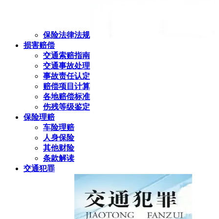
保险法律法规
损害赔偿
交通索赔指南
交通事故处理
事故责任认定
赔偿项目计算
各地赔偿标准
伤残等级鉴定
保险理赔
车险理赔
人身保险
其他财险
条款解读
交通犯罪