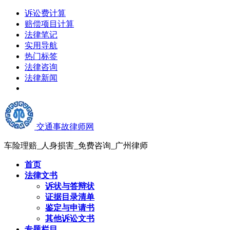
诉讼费计算
赔偿项目计算
法律笔记
实用导航
热门标签
法律咨询
法律新闻
交通事故律师网
车险理赔_人身损害_免费咨询_广州律师
首页
法律文书
诉状与答辩状
证据目录清单
鉴定与申请书
其他诉讼文书
专题栏目