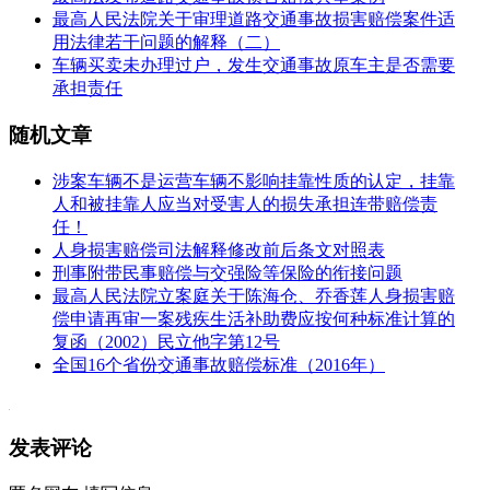
最高人民法院关于审理道路交通事故损害赔偿案件适
用法律若干问题的解释（二）
车辆买卖未办理过户，发生交通事故原车主是否需要
承担责任
随机文章
涉案车辆不是运营车辆不影响挂靠性质的认定，挂靠
人和被挂靠人应当对受害人的损失承担连带赔偿责
任！
人身损害赔偿司法解释修改前后条文对照表
刑事附带民事赔偿与交强险等保险的衔接问题
最高人民法院立案庭关于陈海仓、乔香莲人身损害赔
偿申请再审一案残疾生活补助费应按何种标准计算的
复函（2002）民立他字第12号
全国16个省份交通事故赔偿标准（2016年）
发表评论