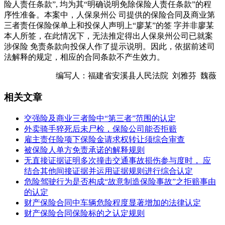
险人责任条款”, 均为其“明确说明免除保险人责任条款”的程
序性准备。本案中，人保泉州公 司提供的保险合同及商业第
三者责任保险保单上和投保人声明上“廖某”的签 字并非廖某
本人所签，在此情况下，无法推定得出人保泉州公司已就案
涉保险 免责条款向投保人作了提示说明。因此，依据前述司
法解释的规定，相应的合同条款不产生效力。
编写人：福建省安溪县人民法院 刘雅芬 魏薇
相关文章
交强险及商业三者险中“第三者”范围的认定
外卖骑手猝死后未尸检，保险公司能否拒赔
雇主责任险项下保险金请求权转让须综合审查
被保险人单方免责承诺的解释规则
无直接证据证明多次撞击交通事故损伤参与度时， 应
结合其他间接证据并运用证据规则进行综合认定
危险驾驶行为是否构成“故意制造保险事故”之拒赔事由
的认定
财产保险合同中车辆危险程度显著增加的法律认定
财产保险合同保险标的之认定规则