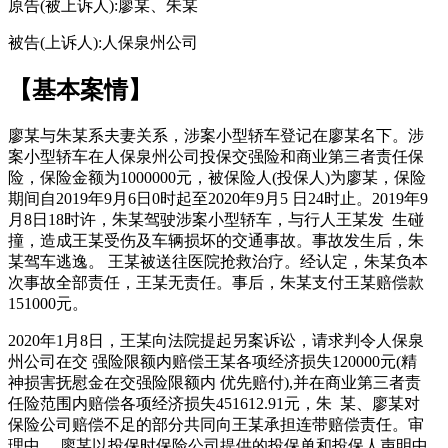
原告(被上诉人):廖某、朱某
被告(上诉人):人保泉州公司
【基本案情】
廖某与朱某系夫妻关系，涉案小型轿车登记在廖某名下。涉
案小型轿车在人保泉州公司投保交强险和商业第三者责任保
险，保险金额为1000000元，被保险人(投保人)为廖某，保险
期间自2019年9月6日0时起至2020年9月5 日24时止。2019年9
月8日18时许，朱某驾驶涉案小型轿车，与行人王某发 生碰
撞，造成王某受伤及车辆损坏的交通事故。事故发生后，朱
某驾车逃逸。 王某被送往医院抢救治疗。经认定，朱某负本
次事故全部责任，王某无责任。事后，朱某支付王某赔偿款
151000元。
2020年1月8日，王某向法院提起另案诉讼，请求判令人保泉
州公司在交 强险限额内赔偿王某各项经济损失120000元(精
神损害抚慰金在交强险限额内 优先赔付),并在商业第三者责
任险范围内赔偿各项经济损失451612.91元，朱 某、廖某对
保险公司赔偿不足的部分共同向王某承担连带赔偿责任。审
理中， 廖某以投保时保险公司提供的投保单和投保人声明中