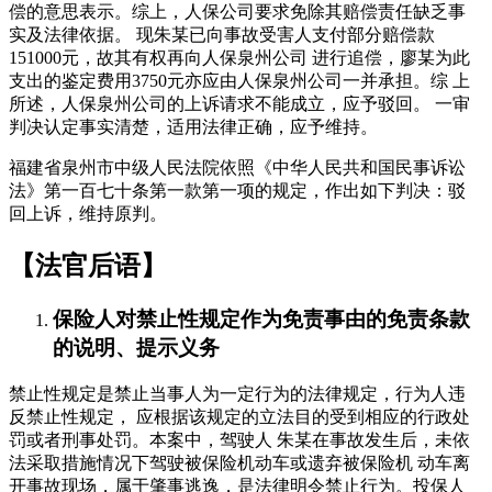
偿的意思表示。综上，人保公司要求免除其赔偿责任缺乏事
实及法律依据。 现朱某已向事故受害人支付部分赔偿款
151000元，故其有权再向人保泉州公司 进行追偿，廖某为此
支出的鉴定费用3750元亦应由人保泉州公司一并承担。综 上
所述，人保泉州公司的上诉请求不能成立，应予驳回。 一审
判决认定事实清楚，适用法律正确，应予维持。
福建省泉州市中级人民法院依照《中华人民共和国民事诉讼
法》第一百七十条第一款第一项的规定，作出如下判决：驳
回上诉，维持原判。
【法官后语】
保险人对禁止性规定作为免责事由的免责条款
的说明、提示义务
禁止性规定是禁止当事人为一定行为的法律规定，行为人违
反禁止性规定， 应根据该规定的立法目的受到相应的行政处
罚或者刑事处罚。本案中，驾驶人 朱某在事故发生后，未依
法采取措施情况下驾驶被保险机动车或遗弃被保险机 动车离
开事故现场，属于肇事逃逸，是法律明令禁止行为。投保人