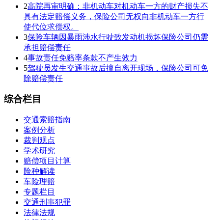
2
高院再审明确：非机动车对机动车一方的财产损失不
具有法定赔偿义务，保险公司无权向非机动车一方行
使代位求偿权。
3
保险车辆因暴雨涉水行驶致发动机损坏保险公司仍需
承担赔偿责任
4
事故责任免赔率条款不产生效力
5
驾驶员发生交通事故后擅自离开现场，保险公司可免
除赔偿责任
综合栏目
交通索赔指南
案例分析
裁判观点
学术研究
赔偿项目计算
险种解读
车险理赔
专题栏目
交通刑事犯罪
法律法规