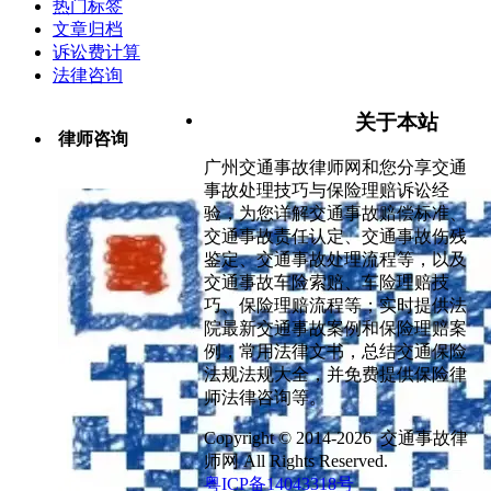
热门标签
文章归档
诉讼费计算
法律咨询
关于本站
律师咨询
广州交通事故律师网和您分享交通
事故处理技巧与保险理赔诉讼经
验，为您详解交通事故赔偿标准、
交通事故责任认定、交通事故伤残
鉴定、交通事故处理流程等，以及
交通事故车险索赔、车险理赔技
巧、保险理赔流程等；实时提供法
院最新交通事故案例和保险理赔案
例，常用法律文书，总结交通保险
法规法规大全，并免费提供保险律
师法律咨询等。
Copyright © 2014-2026 交通事故律
师网 All Rights Reserved.
粤ICP备14043318号