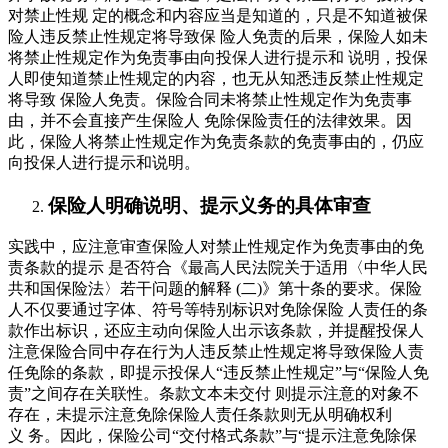
对禁止性规 定的概念和内容应当是知道的，只是不知道被保
险人违反禁止性规定将导致保 险人免责的后果，保险人如未
将禁止性规定作为免责事由向投保人进行提示和 说明，投保
人即使知道禁止性规定的内容，也无从知悉违反禁止性规定
将导致 保险人免责。保险合同未将禁止性规定作为免责事
由，并不会直接产生保险人 免除保险责任的法律效果。因
此，保险人将禁止性规定作为免责条款的免责事由的，仍应
向投保人进行提示和说明。
保险人明确说明、提示义务的具体审查
实践中，应注意审查保险人对禁止性规定作为免责事由的免
责条款的提示 是否符合《最高人民法院关于适用〈中华人民
共和国保险法〉若干问题的解释 (二)》第十条的要求。保险
人不仅要通过字体、符号等特别标识对免除保险 人责任的条
款作出标识，还应主动向保险人出示该条款，并提醒投保人
注意保险合同中存在行为人违反禁止性规定将导致保险人责
任免除的条款，即提示投保人“违反禁止性规定”与“保险人免
责”之间存在关联性。条款文本未交付 则提示注意的对象不
存在，未提示注意免除保险人责任条款则无从明确权利
义 务。因此，保险公司“交付格式条款”与“提示注意免除保