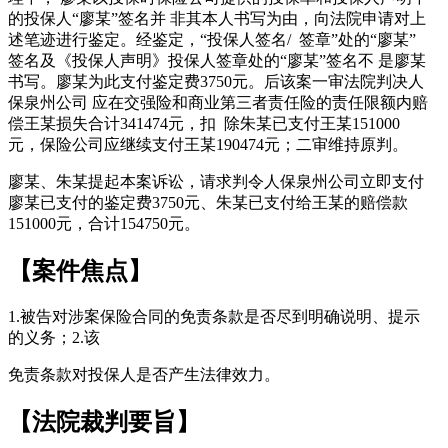
的投保人“廖某”签名并 非其本人书写为由，向法院申请对上
述笔迹进行鉴定。经鉴定，“投保人签名/ 签章”处的“廖某”
签名及《投保人声明》投保人签章处的“廖某”签名不 是廖某
书写。廖某为此支付鉴定费3750元。后该案一审法院判决人
保泉州公司 应在交强险和商业第三者责任险的责任限额内赔
偿王某损失合计341474元，扣 除朱某已支付王某151000
元，保险公司应继续支付王某190474元；二审维持原判。
廖某、朱某提起本案诉讼，请求判令人保泉州公司立即支付
廖某已支付的鉴定费3750元、朱某已支付给王某的赔偿款
151000元，合计154750元。
【案件焦点】
1.被告对涉案保险合同的免责条款是否尽到明确说明、提示
的义务；2.该
免责条款对投保人是否产生法律效力。
【法院裁判要旨】