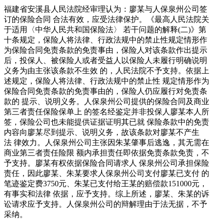
福建省安溪县人民法院经审理认为：廖某与人保泉州公司签
订的保险合同 合法有效，应受法律保护。《最高人民法院关
于适用〈中华人民共和国保险法〉 若干问题的解释(二)》第
十条规定，保险人将法律、行政法规中的禁止性规定情形作
为保险合同免责条款的免责事由，保险人对该条款作出提示
后，投保人、被保险人或者受益人以保险人未履行明确说明
义务为由主张该条款不生效 的，人民法院不予支持。依据上
述规定，保险人将法律、行政法规中的禁止性 规定情形作为
保险合同免责条款的免责事由的，保险人仍应履行对免责条
款的 提示、说明义务。人保泉州公司提供的保险合同及商业
第三者责任保险保单上 的签名经鉴定并非投保人廖某本人所
签，保险公司也未能提供证据证明其已就 保险条款中的免责
内容向廖某尽到提示、说明义务，故该条款对廖某不产生
法 律效力。人保泉州公司主张因朱某肇事后逃逸，其无需在
商业第三者责任险限 额内承担责任即依据免责条款免责，不
予支持。廖某有权依据保险合同请求人 保泉州公司承担保险
责任，因此廖某、朱某要求人保泉州公司支付廖某已支付 的
笔迹鉴定费3750元、朱某已支付给王某的赔偿款151000元，
有事实和法律 依据，应予支持。综上所述，廖某、朱某的诉
讼请求应予支持。人保泉州公司的辩解理由于法无据，不予
采纳。