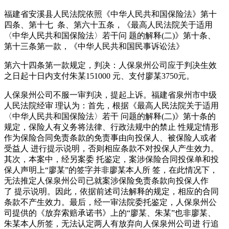
福建省安溪县人民法院依照《中华人民共和国保险法》第十
四条、第十七 条、第六十五条，《最高人民法院关于适用
〈中华人民共和国保险法〉若干问 题的解释(二)》第十条、
第十三条第一款，《中华人民共和国民事诉讼法》
第六十四条第一款规定，判决：人保泉州公司应于判决生效
之日起十日内支付朱某151000 元、支付廖某3750元。
人保泉州公司不服一审判决，提起上诉。福建省泉州市中级
人民法院经审 理认为：首先，根据《最高人民法院关于适用
〈中华人民共和国保险法〉若干 问题的解释(二)》第十条的
规定，保险人有义务将法律、行政法规中的禁止 性规定情形
作为保险合同免责条款的免责事由向投保人、被保险人或者
受益人 进行提示说明，否则相应条款不对投保人产生效力。
其次，本案中，经另案委 托鉴定，案涉保险合同投保单和投
保人声明上“廖某”的签字并非廖某本人所 签，在此情况下，
无法推定人保泉州公司已就案涉保险免责条款向投保人作
了 提示说明。因此，依据前述司法解释的规定，相应的合同
条款不产生效力。最后，经一审法院委托鉴定，人保泉州公
司提供的《放弃索赔承诺书》上的“廖某、朱某”也非廖某、
朱某本人所签，无法认定两人有放弃向人保泉州公司进 行追