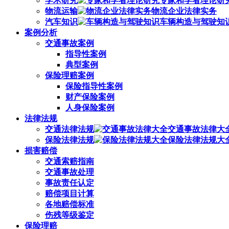
学术研究
专家和学者理论研
物流运输
物流企业法律实务
汽车知识
车辆构造与驾驶知
案例分析
交通事故案例
指导性案例
典型案例
保险理赔案例
保险指导性案例
财产保险案例
人身保险案例
法律法规
交通法律法规
交通事故法律大
保险法律法规
保险法律法规大
损害赔偿
交通索赔指南
交通事故处理
事故责任认定
赔偿项目计算
各地赔偿标准
伤残等级鉴定
保险理赔