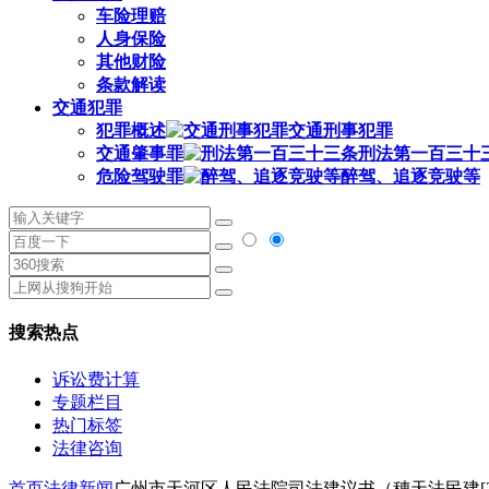
车险理赔
人身保险
其他财险
条款解读
交通犯罪
犯罪概述
交通刑事犯罪
交通肇事罪
刑法第一百三十
危险驾驶罪
醉驾、追逐竞驶等
搜索热点
诉讼费计算
专题栏目
热门标签
法律咨询
首页
法律新闻
广州市天河区人民法院司法建议书（穗天法民建[201