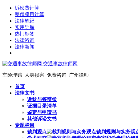
诉讼费计算
赔偿项目计算
法律笔记
实用导航
热门标签
法律咨询
法律新闻
交通事故律师网
车险理赔_人身损害_免费咨询_广州律师
首页
法律文书
诉状与答辩状
证据目录清单
鉴定与申请书
其他诉讼文书
专题栏目
裁判观点
裁判规则与实务观