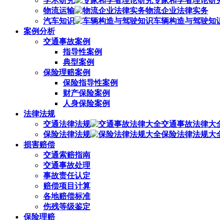
学术研究
专家和学者理论研
物流运输
物流企业法律实务
汽车知识
车辆构造与驾驶知
案例分析
交通事故案例
指导性案例
典型案例
保险理赔案例
保险指导性案例
财产保险案例
人身保险案例
法律法规
交通法律法规
交通事故法律大
保险法律法规
保险法律法规大
损害赔偿
交通索赔指南
交通事故处理
事故责任认定
赔偿项目计算
各地赔偿标准
伤残等级鉴定
保险理赔