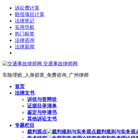
诉讼费计算
赔偿项目计算
法律笔记
实用导航
热门标签
法律咨询
法律新闻
交通事故律师网
车险理赔_人身损害_免费咨询_广州律师
首页
法律文书
诉状与答辩状
证据目录清单
鉴定与申请书
其他诉讼文书
专题栏目
裁判观点
裁判规则与实务观