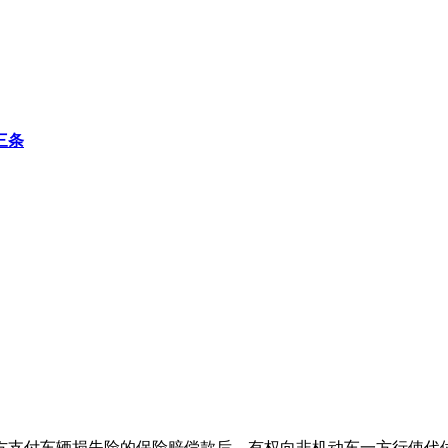
三条
方支付车辆损失险的保险赔偿款后，有权向非机动车一方行使代