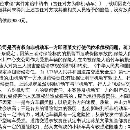
代位求偿”案件索赔申请书（责任对方为非机动车）》，载明因责
诺其尚未得到上述责任对方或其他相关人员给予的赔偿，没有放
款9000元。
公司是否有权向非机动车一方即蒋某文行使代位求偿权问题。
蒋
六十条规定，因第三者对保险标的的损害而造成保险事故的,保险人
川中心支公司作为受损车辆的保险人,在向被保险人赔付车辆损失
保险人对第三人损害赔偿请求权的限制和约束。《中华人民共和国
定承担赔偿责任。而《中华人民共和国道路交通安全法》第七十六
错的,由机动车一方承担赔偿责任;有证据证明非机动车驾驶人、
赔偿责任。
上述规定虽然明确机动车与非机动车、行人之间发生交
人一方对机动车一方的赔偿责任。本案涉及机动车一方的财产损失
人因过错侵害他人民事权益造成损害的，应当承担侵权责任。
本院
下因素：一是各方车辆类型，以确定各方的速度、质量、冲击力
性会较高；三是各方的避险能力的强弱，也会影响判断非机动车
也有一定冲击力，对其他车辆具有一定危险性；从事故发生情况
小型轿车受损。道路交通事故责任认定书认定蒋某文承担全部责
具有一定的避险能力，彭某友驾驶的小轿车具有较强避险能力；