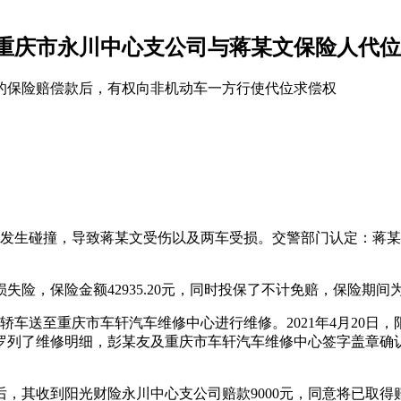
重庆市永川中心支公司与蒋某文保险人代位
的保险赔偿款后，有权向非机动车一方行使代位求偿权
型轿车发生碰撞，导致蒋某文受伤以及两车受损。交警部门认定：蒋
保险金额42935.20元，同时投保了不计免赔，保险期间为2020
轿车送至重庆市车轩汽车维修中心进行维修。2021年4月20日
罗列了维修明细，彭某友及重庆市车轩汽车维修中心签字盖章确认。
，其收到阳光财险永川中心支公司赔款9000元，同意将已取