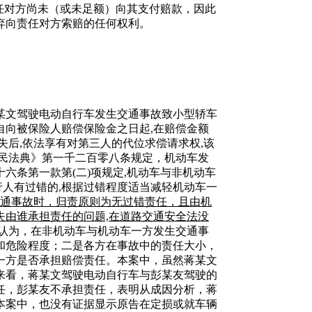
任对方尚未（或未足额）向其支付赔款，因此
弃向责任对方索赔的任何权利。
某文驾驶电动自行车发生交通事故致小型轿车
自向被保险人赔偿保险金之日起,在赔偿金额
后,依法享有对第三人的代位求偿请求权,该
民法典》第一千二百零八条规定，机动车发
条第一款第(二)项规定,机动车与非机动车
行人有过错的,根据过错程度适当减轻机动车一
通事故时，归责原则为无过错责任，且由机
由谁承担责任的问题,在道路交通安全法没
认为，在非机动车与机动车一方发生交通事
和危险程度；二是各方在事故中的责任大小，
一方是否承担赔偿责任。本案中，虽然蒋某文
来看，蒋某文驾驶电动自行车与彭某友驾驶的
任，彭某友不承担责任，表明从成因分析，蒋
本案中，也没有证据显示原告在定损或就车辆