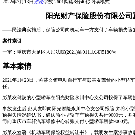
2022年7月13日
评论
字数 2601
阅读8分40秒
阅读模式
阳光财产保险股份有限公司
——民法典实施后，保险公司向机动车一方支付了车辆损失险
案件索引
一审：重庆市大足区人民法院(2021)渝0111民初5180号
基本案情
2021年1月23日，蒋某文骑电动自行车与彭某友驾驶的小
任。
彭某友驾驶的小型轿车在阳光财险永川中心支公司投保了车辆损失险，
事故发生后,彭某友即向阳光财险永川中心支公司报险,并将小型
辆损失情况确认书，确认渝小型轿车车辆损失共计9000元，并
司向重庆市车轩汽车维修中心转账支付小型轿车赔款9000元。
彭某友签署《机动车辆保险权益转让书》，载明发生案涉事故后