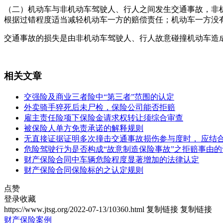
（二）机动车与非机动车驾驶人、行人之间发生交通事故，非
根据过错程度适当减轻机动车一方的赔偿责任；机动车一方没
交通事故的损失是由非机动车驾驶人、行人故意碰撞机动车造
相关文章
交强险及商业三者险中“第三者”范围的认定
外卖骑手猝死后未尸检，保险公司能否拒赔
雇主责任险项下保险金请求权转让须综合审查
被保险人单方免责承诺的解释规则
无直接证据证明多次撞击交通事故损伤参与度时， 应结
危险驾驶行为是否构成“故意制造保险事故”之拒赔事由的
财产保险合同中车辆危险程度显著增加的法律认定
财产保险合同保险标的之认定规则
点赞
登录收藏
https://www.jtsg.org/2022-07-13/10360.html
复制链接
复制链接
财产保险案例