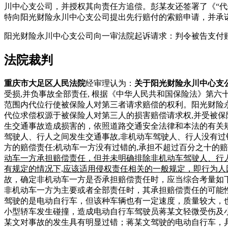
川中心支公司，并授权其向责任方追偿。彭某友还签署了《“
特向阳光财险永川中心支公司提出先行赔付的索赔申请，并承
阳光财险永川中心支公司向一审法院起诉请求：判令被告支付赔偿
法院裁判
重庆市大足区人民法院
经审理认为：
关于阳光财险永川中心支
受损,并负事故全部责任, 根据《中华人民共和国保险法》第
范围内代位行使被保险人对第三者请求赔偿的权利。阳光财险永
代位求偿权源于被保险人对第三人的损害赔偿请求权,并受被
生交通事故造成损害的，依照道路交通安全法律和本法的有关规
驾驶人、行人之间发生交通事故,非机动车驾驶人、行人没有过
方的赔偿责任;机动车一方没有过错的,承担不超过百分之十的
动车一方承担赔偿责任，但并未明确排除非机动车驾驶人、行
有规定的情况下,应该适用侵权责任相关的一般规定，即行为
故，确定非机动车一方是否承担赔偿责任时，应当综合考量如
非机动车一方为主要或者全部责任时，其承担赔偿责任的可能
驾驶的是电动自行车，但该种车辆也有一定速度，质量较大，
小型轿车发生碰撞，造成电动自行车驾驶员蒋某文轻微受伤及
某文对事故的发生具有明显过错；蒋某文驾驶的电动自行车，