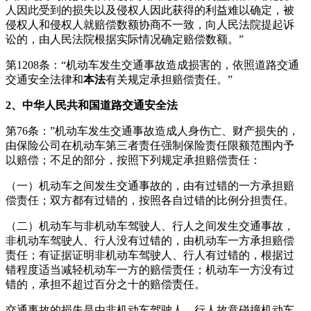
人因此受到的损失以及侵权人因此获得的利益难以确定，被
侵权人和侵权人就赔偿数额协商不一致，向人民法院提起诉
讼的，由人民法院根据实际情况确定赔偿数额。
”
第
1208
条：
“
机动车发生交通事故造成损害的，依照道路交通
交通安全法律和
本法
有关规定承担赔偿责任。
”
2
、中华人民共和国道路交通安全法
第
76
条：
”
机动车发生交通事故造成人身伤亡、财产损失的，
由保险公司在机动车第三者责任强制保险责任限额范围内予
以赔偿；不足的部分，按照下列规定承担赔偿责任：
（一）机动车之间发生交通事故的，由有过错的一方承担赔
偿责任；双方都有过错的，按照各自过错的比例分担责任。
（二）机动车与非机动车驾驶人、行人之间发生交通事故，
非机动车驾驶人、行人没有过错的，由机动车一方承担赔偿
责任；有证据证明非机动车驾驶人、行人有过错的，根据过
错程度适当减轻机动车一方的赔偿责任；机动车一方没有过
错的，承担不超过百分之十的赔偿责任。
交通事故的损失是由非机动车驾驶人、行人故意碰撞机动车