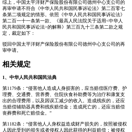
综上，中国太平洋财产保险股份有限公司德州中心支公司的
再审申请不符合《中华人民共和国民事诉讼法》第二百零七
条第二项规定的情形。依照《中华人民共和国民事诉讼法》
第二百一十一条第一款、《最高人民法院关于适用
<
中华人
民共和国民事诉讼法
>
的解释》第三百九十三条第二款之规
定，裁定如下：
驳回中国太平洋财产保险股份有限公司德州中心支公司的再
审申请。
相关规定
1
、中华人民共和国民法典
第
1179
条：
“
侵害他人造成人身损害的，应当赔偿医疗费、护
理费、交通费、营养费、住院伙食补助费等为治疗和康复支
出的合理费用，以及因误工减少的收入。造成残疾的，还应
当赔偿辅助器具费和残疾赔偿金；造成死亡的，还应当赔偿
丧葬费和死亡赔偿金。
”
第
1182
条：
“
侵害他人人身权益造成财产损失的，按照被侵权
人因此受到的损失或者侵权人因此获得的利益赔偿；被侵权