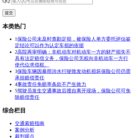
QQ
本类热门
1
保险公司未及时查勘定损，被保险人单方委托评估鉴
定结论可以作为认定车损的依据
2
高院再审明确：非机动车对机动车一方的财产损失不
具有法定赔偿义务，保险公司无权向非机动车一方行
使代位求偿权。
3
保险车辆因暴雨涉水行驶致发动机损坏保险公司仍需
承担赔偿责任
4
事故责任免赔率条款不产生效力
5
驾驶员发生交通事故后擅自离开现场，保险公司可免
除赔偿责任
综合栏目
交通索赔指南
案例分析
裁判观点