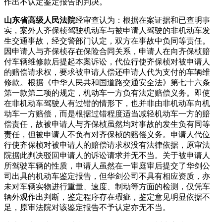
作出不认定鉴定报告的判决。
山东省高级人民法院
经审查认为：根据在案证据和已查明事
实，案外人齐保桢驾驶机动车与被申请人驾驶的非机动车发
生交通事故，经交警部门认定，双方在事故中负同等责任。
因申请人与齐保桢存在保险合同关系，申请人在向齐保桢赔
付车辆维修款后提起本案诉讼，代位行使齐保桢对被申请人
的赔偿请求权，要求被申请人偿还申请人代为支付的车辆维
修款。根据《中华人民共和国道路交通安全法》第七十六条
第一款第二项的规定，机动车一方负有法定赔偿义务。即使
在非机动车驾驶人有过错的情形下，也并非由非机动车向机
动车一方赔偿，而是根据过错程度适当减轻机动车一方的赔
偿责任，故被申请人与齐保桢虽然均对事故的发生负有同等
责任，但被申请人不负有对齐保桢的赔偿义务。申请人代位
行使齐保桢对被申请人的赔偿请求权没有法律依据，原审法
院据此判决驳回申请人的诉讼请求并无不当。关于被申请人
所驾驶车辆的性质，申请人虽然在一审庭审后提交了华剑公
司出具的机动车鉴定报告，但华剑公司不具有相应资质，亦
未对车辆实物进行重量、速度、制动等方面的检测，仅凭车
辆外观作出判断，鉴定程序存在瑕疵，鉴定意见明显依据不
足，原审法院对该鉴定报告不予认定亦无不当。