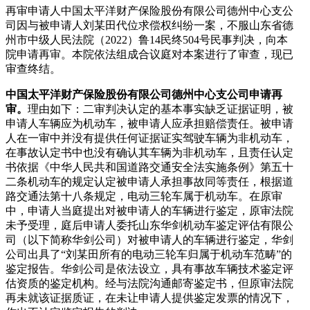
再审申请人中国太平洋财产保险股份有限公司德州中心支公
司因与被申请人刘某田代位求偿权纠纷一案，不服山东省德
州市中级人民法院（
2022
）鲁
14
民终
504
号民事判决，向本
院申请再审。本院依法组成合议庭对本案进行了审查，现已
审查终结。
中国太平洋财产保险股份有限公司德州中心支公司申请再
审。
理由如下：二审判决认定的基本事实缺乏证据证明，被
申请人车辆应为机动车，被申请人应承担赔偿责任。被申请
人在一审中并没有提供任何证据证实驾驶车辆为非机动车，
在事故认定书中也没有确认其车辆为非机动车，且责任认定
书依据《中华人民共和国道路交通安全法实施条例》第五十
二条机动车的规定认定被申请人承担事故同等责任，根据道
路交通法第十八条规定，电动三轮车属于机动车。在原审
中，申请人当庭提出对被申请人的车辆进行鉴定，原审法院
未予受理，庭后申请人委托山东华剑机动车鉴定评估有限公
司（以下简称华剑公司）对被申请人的车辆进行鉴定，华剑
公司出具了“刘某田所有的电动三轮车归属于机动车范畴”的
鉴定报告。华剑公司是依法设立，具有事故车辆技术鉴定评
估资质的鉴定机构。经与法院沟通邮寄鉴定书，但原审法院
再未就该证据质证，在未让申请人提供鉴定发票的情况下，