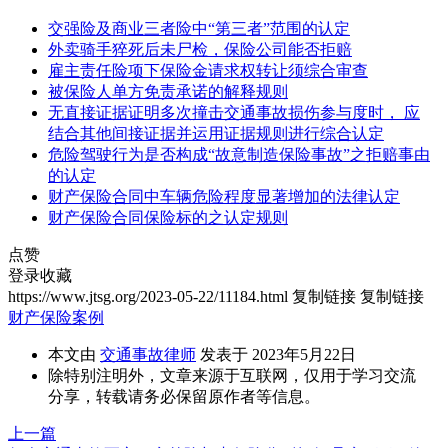
交强险及商业三者险中“第三者”范围的认定
外卖骑手猝死后未尸检，保险公司能否拒赔
雇主责任险项下保险金请求权转让须综合审查
被保险人单方免责承诺的解释规则
无直接证据证明多次撞击交通事故损伤参与度时， 应
结合其他间接证据并运用证据规则进行综合认定
危险驾驶行为是否构成“故意制造保险事故”之拒赔事由
的认定
财产保险合同中车辆危险程度显著增加的法律认定
财产保险合同保险标的之认定规则
点赞
登录收藏
https://www.jtsg.org/2023-05-22/11184.html
复制链接
复制链接
财产保险案例
本文由
交通事故律师
发表于 2023年5月22日
除特别注明外，文章来源于互联网，仅用于学习交流
分享，转载请务必保留原作者等信息。
上一篇