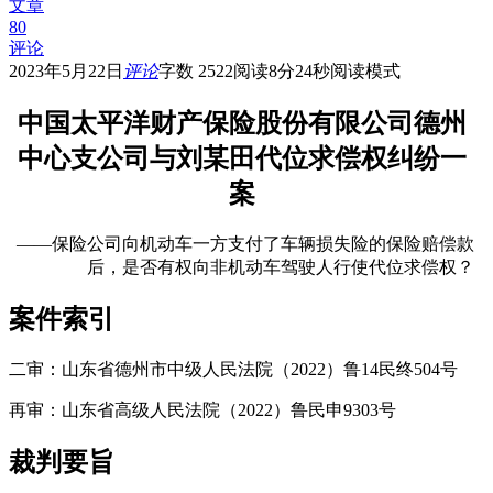
文章
80
评论
2023年5月22日
评论
字数 2522
阅读8分24秒
阅读模式
中国太平洋财产保险股份有限公司德州
中心支公司与刘某田代位求偿权纠纷一
案
——保险公司向机动车一方支付了车辆损失险的保险赔偿款
后，是否有权向非机动车驾驶人行使代位求偿权？
案件索引
二审：山东省德州市中级人民法院（
2022
）鲁
14
民终
504
号
再审：山东省高级人民法院（
2022
）鲁民申
9303
号
裁判要旨