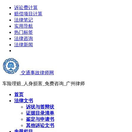
诉讼费计算
赔偿项目计算
法律笔记
实用导航
热门标签
法律咨询
法律新闻
交通事故律师网
车险理赔_人身损害_免费咨询_广州律师
首页
法律文书
诉状与答辩状
证据目录清单
鉴定与申请书
其他诉讼文书
专题栏目