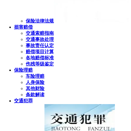
保险法律法规
损害赔偿
交通索赔指南
交通事故处理
事故责任认定
赔偿项目计算
各地赔偿标准
伤残等级鉴定
保险理赔
车险理赔
人身保险
其他财险
条款解读
交通犯罪