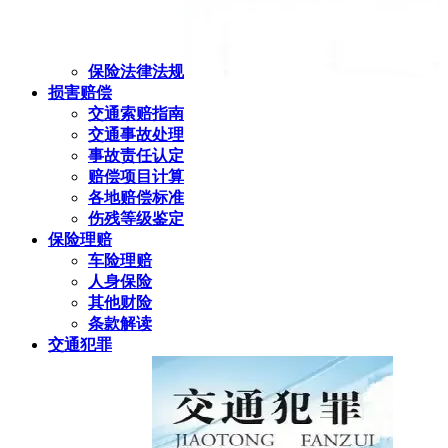
保险法律法规
损害赔偿
交通索赔指南
交通事故处理
事故责任认定
赔偿项目计算
各地赔偿标准
伤残等级鉴定
保险理赔
车险理赔
人身保险
其他财险
条款解读
交通犯罪