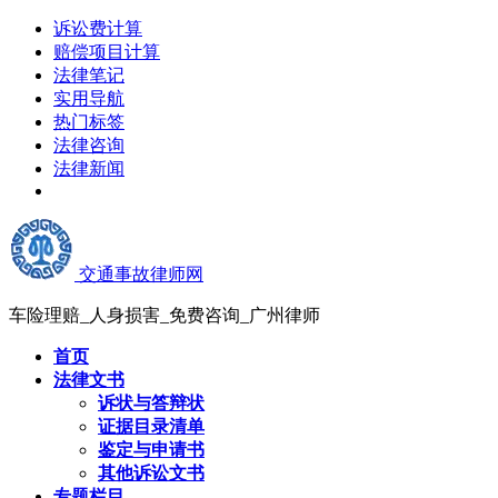
诉讼费计算
赔偿项目计算
法律笔记
实用导航
热门标签
法律咨询
法律新闻
交通事故律师网
车险理赔_人身损害_免费咨询_广州律师
首页
法律文书
诉状与答辩状
证据目录清单
鉴定与申请书
其他诉讼文书
专题栏目