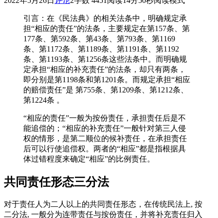
2022年5月26日
评论
2
字数 4451
阅读14分50秒
阅读模式
引言：在《民法典》的相关法条中，明确规定承
担“相应的责任”的法条，主要规定在第157条、第
177条、第592条、第43条、第793条、第1169
条、第1172条、第1189条、第1191条、第1192
条、第1193条、第1256条这些法条中。而明确规
定承担“相应的补充责任”的法条，却只有两条，
即分别是第1198条和第1201条。而规定承担“相应
的赔偿责任”是
第755条、第1209条、第1212条、
第1224条 。
“相应的责任”一般为按份责任，承担责任后是不
能追偿的；“相应的补充责任”一般针对第三人侵
权的情形，是第二顺位的候补责任，在承担责任
后可以行使追偿权。两者的“相应”都是指根据具
体过错程度来确定“相应”的比例责任。
共同责任形态三分法
对于责任人为二人以上的共同责任形态，在传统民法上, 按
二分法, 一般分为连带责任与按份责任，并将补充责任归入