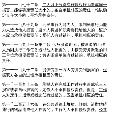
第一千一百七十二条
二人以上分别实施侵权行为造成同一
损害，能够确定责任大小的，各自承担相应的责任
；难以确
定责任大小的，平均承担责任。
第一千一百八十九条 无民事行为能力人、限制民事行为能
力人造成他人损害，监护人将监护职责委托给他人的，监护
人应当承担侵权责任；
受托人有过错的，承担相应的责任
。
第一千一百九十一条第二款 劳务派遣期间，被派遣的工作
人员因执行工作任务造成他人损害的，由接受劳务派遣的用
工单位承担侵权责任；
劳务派遣单位有过错的，承担相应的
责任
。
第一千一百九十二条 提供劳务一方因劳务受到损害的，
根
据双方各自的过错承担相应的责任
。
第一千一百九十三条 承揽人在完成工作过程中造成第三人
损害或者自己损害的，定作人不承担侵权责任。但是，
定作
人对定作、指示或者选任有过错的，应当承担相应的责任
。
第一千二百五十六条 在公共道路上堆放、倾倒、遗撒妨碍
通行的物品造成他人损害的，由行为人承担侵权责任。
公共