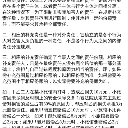
分赔偿责任。法律上之所以要规定相应的责任，是因为可能
存在多个责任主体，或者责任主体与行为主体之间相分离，
在这种情况下，为了限制非实际加害人的责任，在规定补充
责任后，对其责任范围进行限制，使其承担一定的份额责
任，而不能要求其承担全部责任。
二、相应的补充责任是一种对外责任，它确立的是各个行为
人对受害人所负担的一种责任，不是各个行为人之间的内部
责任分担规则。
三、相应的补充责任确定了当事人之间的责任份额。相应的
补充责任人，只是在最终责任人没有完全赔偿的那一部分基
础上，承担与自己过错程度和原因力相当的责任。即，如果
需补充范围超过相应份额的，以相应份额为准；如果需要补
充范围小于相应份额的，以实际需要补充的份额为准。
如，甲乙二人在某小旅馆内打斗，造成乙损失10万元，小旅
馆因未尽到及时制止的安全保障义务而被法院认定其主观过
错对损害的发生占有30%的原因力，即应对乙的损失承担3万
元赔偿责任。如果甲能直接赔偿乙10万元时，小旅馆不用再
赔偿乙一分钱；如果甲能只赔偿乙8万元时，小旅馆要赔偿
乙2万元；如果甲能只赔偿乙8万元时，小旅馆要赔偿乙2万
元；如果甲无钱赔偿乙时，小旅馆只需要赔偿乙3万元即