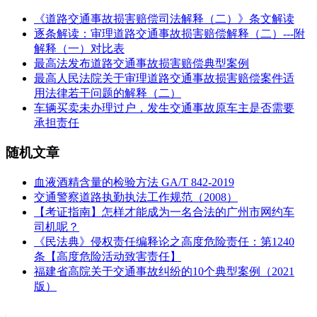
《道路交通事故损害赔偿司法解释（二）》条文解读
逐条解读：审理道路交通事故损害赔偿解释（二）---附
解释（一）对比表
最高法发布道路交通事故损害赔偿典型案例
最高人民法院关于审理道路交通事故损害赔偿案件适
用法律若干问题的解释（二）
车辆买卖未办理过户，发生交通事故原车主是否需要
承担责任
随机文章
血液酒精含量的检验方法 GA/T 842-2019
交通警察道路执勤执法工作规范（2008）
【考证指南】怎样才能成为一名合法的广州市网约车
司机呢？
《民法典》侵权责任编释论之高度危险责任：第1240
条【高度危险活动致害责任】
福建省高院关于交通事故纠纷的10个典型案例（2021
版）