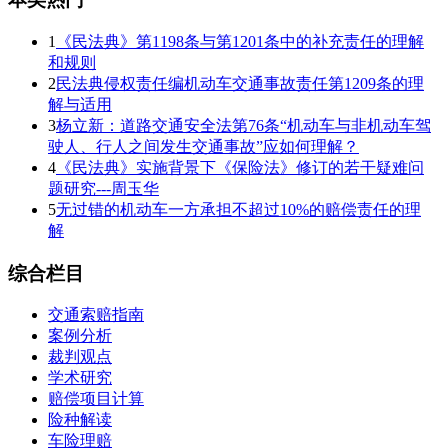
1
《民法典》第1198条与第1201条中的补充责任的理解
和规则
2
民法典侵权责任编机动车交通事故责任第1209条的理
解与适用
3
杨立新：道路交通安全法第76条“机动车与非机动车驾
驶人、行人之间发生交通事故”应如何理解？
4
《民法典》实施背景下《保险法》修订的若干疑难问
题研究---周玉华
5
无过错的机动车一方承担不超过10%的赔偿责任的理
解
综合栏目
交通索赔指南
案例分析
裁判观点
学术研究
赔偿项目计算
险种解读
车险理赔