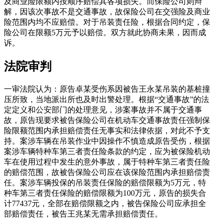
及商业险限额内按顺序赔偿其各项损失。而保险公司则辩
解，因该次事故不是交通事故，故保险公司在交强险及商业
险范围内均不应赔偿。对于吊装责任险，根据合同约定，保
险公司在限额5万元予以赔偿。双方就此协商未果，因而成
诉。
法院审判
一审法院认为：原告卓某受伤系因被告王永某吊装的基桩撞
压所致，当地派出所也及时出警处理。根据“交通事故”的法
定定义和公安部门的处理意见，涉案事故并不属于交通事
故，原告现要求被告保险公司在机动车交通事故责任强制保
险限额范围内承担赔偿责任无事实和法律依据，对此不予支
持。案涉车辆在吊装作业中因操作不慎造成原告受伤，根据
案涉车辆特种车第三者责任险条款的约定，应为被保险机动
车在使用过程中发生的意外事故，属于特种车第三者责任险
的赔偿范围，故被告保险公司应在该保险范围内承担赔偿责
任。案涉车辆投保的吊装责任保险的赔偿限额为5万元，特
种车第三者责任保险的赔偿限额为100万元，原告的损失合
计77437元，全部在赔偿限额之内，被告保险公司应承担全
部赔偿责任，被告王兆某无需承担赔偿责任。