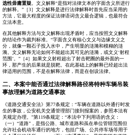
选性毋庸置疑
。文义解释“是指对法律文本的字面含义所进行
的解释。”［3］文义解释是进行法律解释时首先应当采用的
方法，它最大程度的保证法律语词含义最合逻辑，也最符合
立法本意。
在其他解释方法与文义解释出现矛盾时，应当按照文义解释
的结论作为裁判标准。“字面含义有核心文义与边缘文义之
分，就像一颗石子投入水中，产生明显的涟漪和模糊的涟
漪。文义解释无论如何不能超出其可见的涟漪，或文义‘射程
范围’。”［4］如果文义射程超出了射击靶圈的最外面的一
环，那产生的后果就是脱靶。在此基础上的解释已经超出法
律适用的范围，不是在解释法律，而是在创设法律。
二、本案中能否通过法律解释路径将特种车辆吊装
事故理解为道路交通事故
《道路交通安全法》第77条规定：“车辆在道路以外通行时发
生的事故，公安机关交通管理部门接到报案的，参照本法有
关规定办理。”第119条规定：“本法中下列用语的含义：
（一）“道路”，是指公路、城市道路和虽在单位管辖范围但
允许社会机动车通行的地方，包括广场、公共停车场等用于