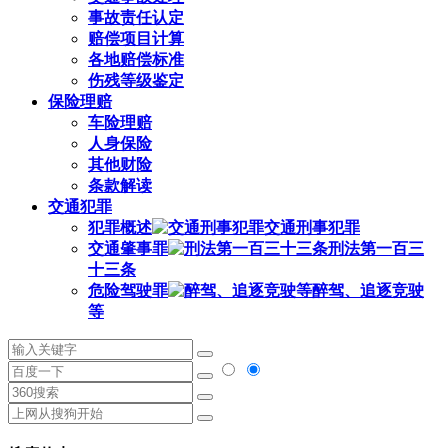
事故责任认定
赔偿项目计算
各地赔偿标准
伤残等级鉴定
保险理赔
车险理赔
人身保险
其他财险
条款解读
交通犯罪
犯罪概述
交通刑事犯罪
交通肇事罪
刑法第一百三
十三条
危险驾驶罪
醉驾、追逐竞驶
等