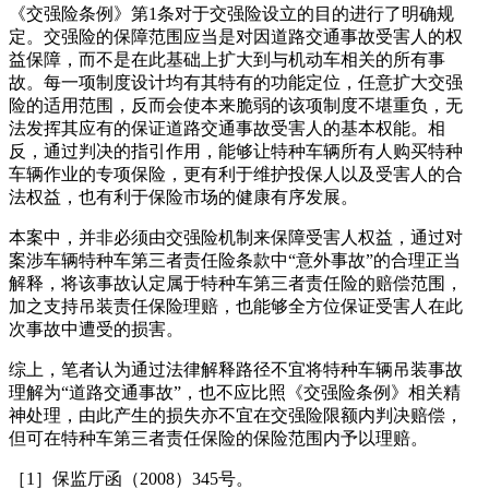
《交强险条例》第1条对于交强险设立的目的进行了明确规
定。交强险的保障范围应当是对因道路交通事故受害人的权
益保障，而不是在此基础上扩大到与机动车相关的所有事
故。每一项制度设计均有其特有的功能定位，任意扩大交强
险的适用范围，反而会使本来脆弱的该项制度不堪重负，无
法发挥其应有的保证道路交通事故受害人的基本权能。相
反，通过判决的指引作用，能够让特种车辆所有人购买特种
车辆作业的专项保险，更有利于维护投保人以及受害人的合
法权益，也有利于保险市场的健康有序发展。
本案中，并非必须由交强险机制来保障受害人权益，通过对
案涉车辆特种车第三者责任险条款中“意外事故”的合理正当
解释，将该事故认定属于特种车第三者责任险的赔偿范围，
加之支持吊装责任保险理赔，也能够全方位保证受害人在此
次事故中遭受的损害。
综上，笔者认为通过法律解释路径不宜将特种车辆吊装事故
理解为“道路交通事故”，也不应比照《交强险条例》相关精
神处理，由此产生的损失亦不宜在交强险限额内判决赔偿，
但可在特种车第三者责任保险的保险范围内予以理赔。
［1］保监厅函（2008）345号。