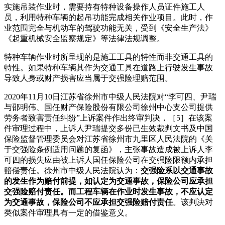
实施吊装作业时，需要持有特种设备操作人员证件施工人
员，利用特种车辆的起吊功能完成相关作业项目。此时，作
业范围完全与机动车的驾驶功能无关，受到《安全生产法》
《起重机械安全监察规定》等法律法规调整。
特种车辆作业时所呈现的是施工工具的特性而非交通工具的
特性。如果特种车辆其作为交通工具在道路上行驶发生事故
导致人身或财产损害应当属于交强险理赔范围。
2020年11月10日江苏省徐州市中级人民法院对“李可四、尹瑞
与邵明伟、国任财产保险股份有限公司徐州中心支公司提供
劳务者致害责任纠纷”上诉案件作出终审判决，［5］在该案
件审理过程中，上诉人尹瑞提交多份已生效裁判文书及中国
保险监督管理委员会对江苏省徐州市九里区人民法院的《关
于交强险条例适用问题的复函》，主张事故造成被上诉人李
可四的损失应由被上诉人国任保险公司在交强险限额内承担
赔偿责任。徐州市中级人民法院认为：
交强险系以交通事故
的发生作为赔付前提，如认定为交通事故，保险公司应承担
交强险赔付责任。而工程车辆在作业时发生事故，不应认定
为交通事故，保险公司不应承担交强险赔付责任
。该判决对
类似案件审理具有一定的借鉴意义。