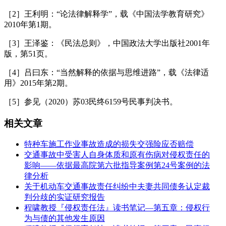
［2］王利明：“论法律解释学”，载《中国法学教育研究》
2010年第1期。
［3］王泽鉴：《民法总则》，中国政法大学出版社2001年
版，第51页。
［4］吕曰东：“当然解释的依据与思维进路”，载《法律适
用》2015年第2期。
［5］参见（2020）苏03民终6159号民事判决书。
相关文章
特种车施工作业事故造成的损失交强险应否赔偿
交通事故中受害人自身体质和原有伤病对侵权责任的
影响——依据最高院第六批指导案例第24号案例的法
律分析
关于机动车交通事故责任纠纷中夫妻共同债务认定裁
判分歧的实证研究报告
程啸教授『侵权责任法』读书笔记—第五章：侵权行
为与债的其他发生原因