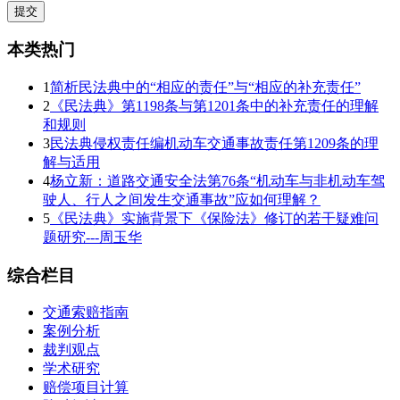
本类热门
1
简析民法典中的“相应的责任”与“相应的补充责任”
2
《民法典》第1198条与第1201条中的补充责任的理解
和规则
3
民法典侵权责任编机动车交通事故责任第1209条的理
解与适用
4
杨立新：道路交通安全法第76条“机动车与非机动车驾
驶人、行人之间发生交通事故”应如何理解？
5
《民法典》实施背景下《保险法》修订的若干疑难问
题研究---周玉华
综合栏目
交通索赔指南
案例分析
裁判观点
学术研究
赔偿项目计算