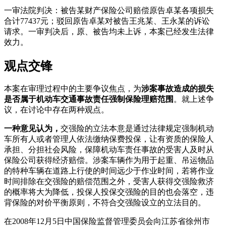
一审法院判决：被告某财产保险公司赔偿原告卓某各项损失
合计77437元；驳回原告卓某对被告王兆某、王永某的诉讼
请求。一审判决后，原、被告均未上诉，本案已经发生法律
效力。
观点交锋
本案在审理过程中的主要争议焦点，为
涉案事故造成的损失
是否属于机动车交通事故责任强制保险理赔范围
。就上述争
议，在讨论中存在两种观点。
一种意见认为
，
交强险的立法本意是通过法律规定强制机动
车所有人或者管理人依法缴纳保费投保，让有资质的保险人
承担、分担社会风险，保障机动车责任事故的受害人及时从
保险公司获得经济赔偿。涉案车辆作为用于起重、吊运物品
的特种车辆在道路上行使的时间远少于作业时间，若将作业
时间排除在交强险的赔偿范围之外，受害人获得交强险救济
的概率将大为降低，投保人投保交强险的目的也会落空，违
背保险的对价平衡原则，不符合交强险设立的立法目的。
在2008年12月5日中国保险监督管理委员会向江苏省徐州市