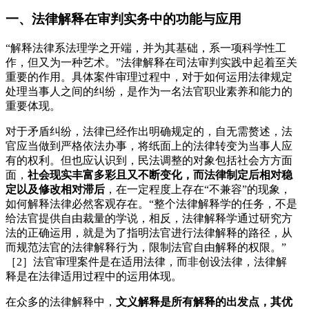
一、法律解释在审判实务中的功能与应用
“解释法律系法理学之开端，并为其基础，系一项科学性工
作，但又为一种艺术。”法律解释在司法审判实践中起着至关
重要的作用。具体案件审理过程中，对于如何运用法律规定
处理当事人之间的纠纷，是作为一名法官职业素养和能力的
重要体现。
对于矛盾纠纷，法律已经作出明确规定的，自无需赘述，法
官应当做到严格依法办事，将纸面上的法律转变为当事人应
有的权利。但也应认识到，民法调整的对象包括社会方方面
面，
社会现实丰富多彩且又不断变化，而法律制定后相对稳
定以及修改相对滞后
，在一定程度上存在“不兼容”的现象，
如何解释法律必然客观存在。“整个法律解释学的任务，不是
给法官提供自由裁量的学说，相反，法律解释学通过研究方
法的正确运用，就是为了指明法官进行法律解释的路径，从
而规范法官的法律解释行为，限制法官自由解释的权限。”
［2］法官审理案件是在适用法律，而非创设法律，法律解
释是在法律适用过程中的运用体现。
在众多的法律解释中，
文义解释是所有解释的出发点，其优