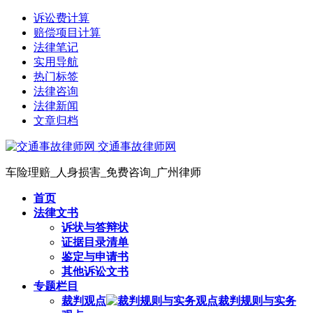
诉讼费计算
赔偿项目计算
法律笔记
实用导航
热门标签
法律咨询
法律新闻
文章归档
交通事故律师网
车险理赔_人身损害_免费咨询_广州律师
首页
法律文书
诉状与答辩状
证据目录清单
鉴定与申请书
其他诉讼文书
专题栏目
裁判观点
裁判规则与实务